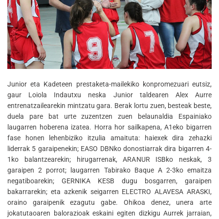
Junior eta Kadeteen prestaketa-mailekiko konpromezuari eutsiz,
gaur Loiola Indautxu neska Junior taldearen Alex Aurre
entrenatzailearekin mintzatu gara. Berak lortu zuen, besteak beste,
duela pare bat urte zuzentzen zuen belaunaldia Espainiako
laugarren hoberena izatea. Horra hor sailkapena, A1eko bigarren
fase honen lehenbiziko itzulia amaituta: haiexek dira zehazki
liderrak 5 garaipenekin; EASO DBNko donostiarrak dira bigarren 4-
1ko balantzearekin; hirugarrenak, ARANUR ISBko neskak, 3
garaipen 2 porrot; laugarren Tabirako Baque A 2-3ko emaitza
negatiboarekin; GERNIKA KESB dugu bosgarren, garaipen
bakarrarekin; eta azkenik seigarren ELECTRO ALAVESA ARASKI,
oraino garaipenik ezagutu gabe. Ohikoa denez, unera arte
jokatutaoaren balorazioak eskaini egiten dizkigu Aurrek jarraian,