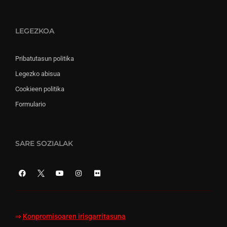
LEGEZKOA
Pribatutasun politika
Legezko abisua
Cookieen politika
Formulario
SARE SOZIALAK
⇒
Konpromisoaren irisgarritasuna