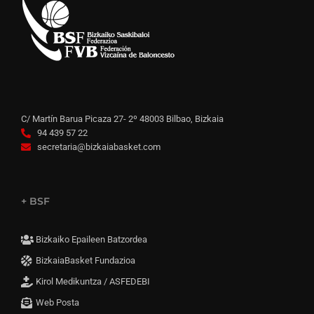
C/ Martín Barua Picaza 27- 2º 48003 Bilbao, Bizkaia
94 439 57 22
secretaria@bizkaiabasket.com
+ BSF
Bizkaiko Epaileen Batzordea
BizkaiaBasket Fundazioa
Kirol Medikuntza / ASFEDEBI
Web Posta