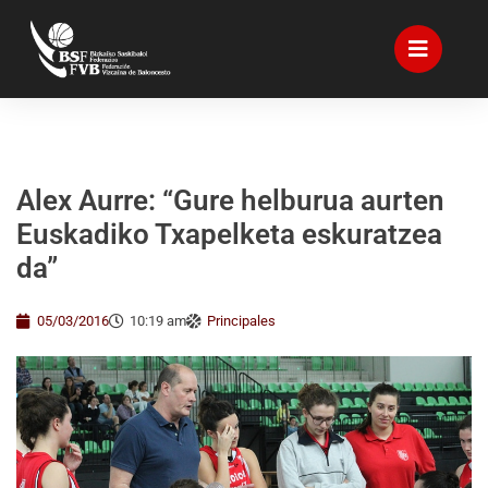
Alex Aurre: “Gure helburua aurten
Euskadiko Txapelketa eskuratzea
da”
05/03/2016
10:19 am
Principales