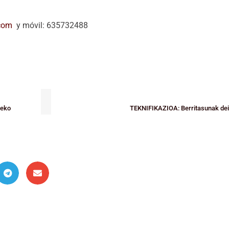
com
y móvil: 635732488
teko
TEKNIFIKAZIOA: Berritasunak dei