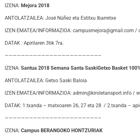
IZENA:
Mejora 2018
ANTOLATZAILEA: José Núñez eta Estitxu Ibarretxe
IZEN EMATEA/INFORMAZIOA: campusmejora@gmail.com / camp
DATAK : Apirilaren 3tik 7ra.
———————————————————————–
IZENA:
Santua 2018 Semana Santa SaskiGetxo Basket 100
ANTOLATZAILEA: Getxo Saski Baloia
IZEN EMATEA/INFORMAZIOA: admin@kiroletansport.info / w
DATAK: 1.txanda – matxoaren 26, 27 eta 28 / 2.txanda – apiri
———————————————————————–
IZENA:
Campus BERANGOKO HONTZURIAK