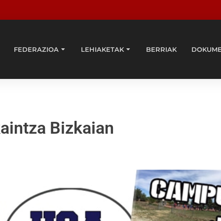
FEDERAZIOA
LEHIAKETAK
BERRIAK
DOKUM
intza Bizkaian