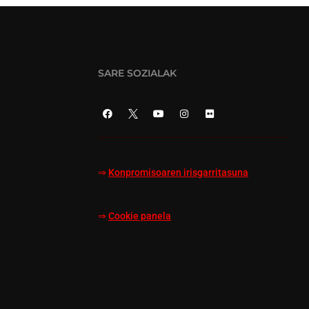
SARE SOZIALAK
⇒
Konpromisoaren irisgarritasuna
⇒
Cookie panela