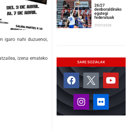
26/27
denboraldirako
egutegi
federatuak
17/07/2026
en igaro nahi duzuenoi,
atzailea, izena emateko
SARE SOZIALAK