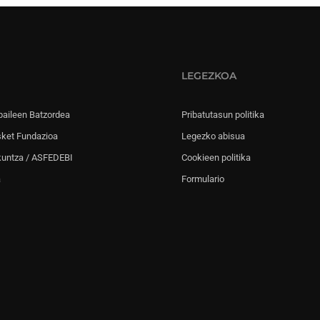
LEGEZKOA
paileen Batzordea
Pribatutasun politika
sket Fundazioa
Legezko abisua
kuntza / ASFEDEBI
Cookieen politika
a
Formulario