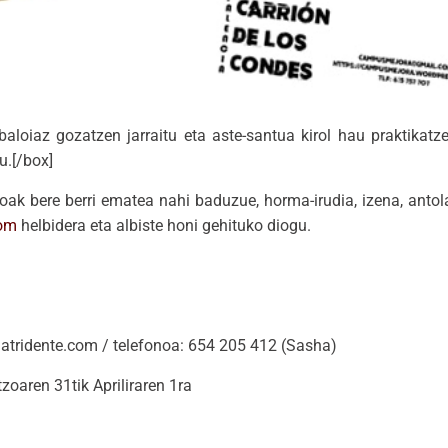
baloiaz gozatzen jarraitu eta aste-santua kirol hau praktikatz
u.[/box]
k bere berri ematea nahi baduzue, horma-irudia, izena, antol
com
helbidera eta albiste honi gehituko diogu.
ridente.com / telefonoa: 654 205 412 (Sasha)
aren 31tik Apriliraren 1ra