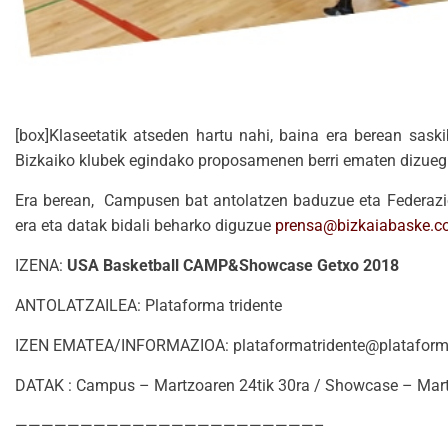
[box]Klaseetatik atseden hartu nahi, baina era berean saski
Bizkaiko klubek egindako proposamenen berri ematen dizueg
Era berean, Campusen bat antolatzen baduzue eta Federazioa
era eta datak bidali beharko diguzue
prensa@bizkaiabaske.
IZENA:
USA Basketball CAMP&Showcase Getxo 2018
ANTOLATZAILEA: Plataforma tridente
IZEN EMATEA/INFORMAZIOA: plataformatridente@plataformat
DATAK : Campus – Martzoaren 24tik 30ra / Showcase – Martzo
———————————————————————–