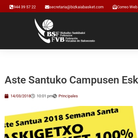
944 39 57 22
secretaria@bizkaiabasket.com
Correo Web
Aste Santuko Campusen Eska
14/03/2018
10:01 pm
Principales