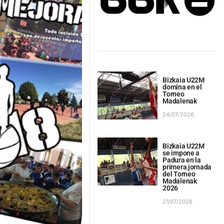
Bizkaia U22M
domina en el
Torneo
Madalenak
24/07/2026
Bizkaia U22M
se impone a
Padura en la
primera jornada
del Torneo
Madalenak
2026
21/07/2026