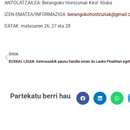
ANTOLATZAILEA: Berangoko Hontzuriak Kirol Kluba
IZEN EMATEA/INFORMAZIOA:
berangokohontzuriak@gmail.
DATAK: matxoaren 26, 27 eta 28
OHIA
EUSKAL LIGAK: Getxosaskik pausu handia eman du Lauko Finaletan ego
Partekatu berri hau