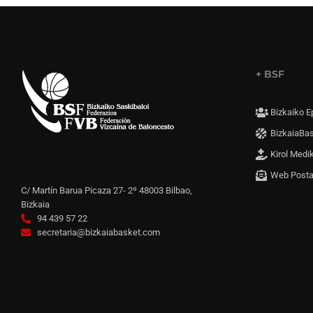
+ BSF
Bizkaiko E
BizkaiaBa
Kirol Medi
Web Post
C/ Martín Barua Picaza 27- 2º 48003 Bilbao,
Bizkaia
94 439 57 22
secretaria@bizkaiabasket.com