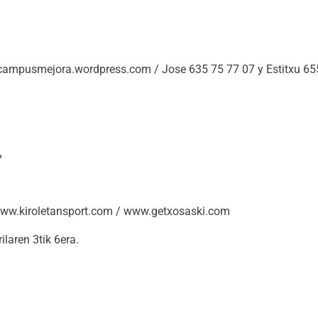
usmejora.wordpress.com / Jose 635 75 77 07 y Estitxu 655
%
ww.kiroletansport.com / www.getxosaski.com
laren 3tik 6era.