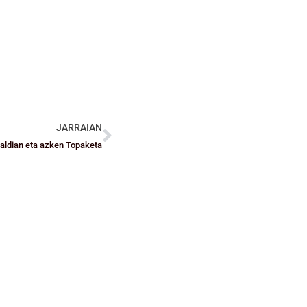
JARRAIAN
aldian eta azken Topaketa