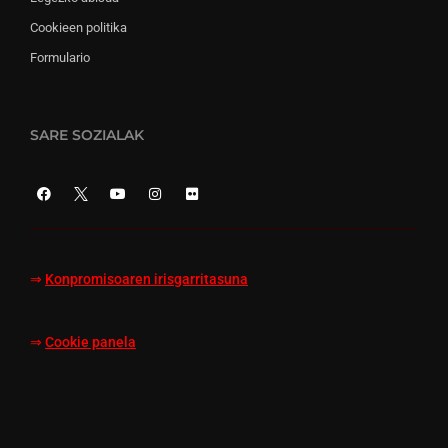
Cookieen politika
Formulario
SARE SOZIALAK
⇒
Konpromisoaren irisgarritasuna
⇒
Cookie panela