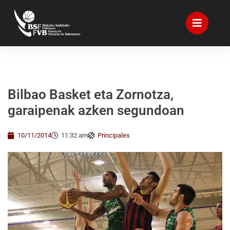
Bilbao Basket eta Zornotza,
garaipenak azken segundoan
10/11/2014
11:32 am
Principales