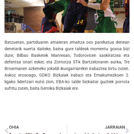
Batzuetan, partiduaren amaieran emaitza oso parekatua denean
denetarik suerta daiteke, baina gure taldeak momentu goxoa bizi
dute; Bilbao Basketek Manresan, Todorovicen saskiratzea eta
defentsa onari esker, eta Zornotza ST-k Bartzelonaren aurka, Tre
Browmanen azkeneko jokaldi ikusgarriarekin irabaztea lortu zuten.
Askoz erosoago, GDKO Bizkaiak irabazi eta Emakumezkoen 2.
ligako lidertzari eutsi zion, EBA-ko talde bizkaitar guztiek porrota
sufritu zuten, baita Gernika Bizkaiak ere.
OHIA
JARRAIAN