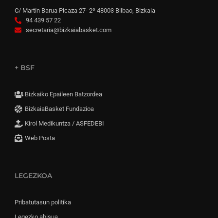
C/ Martín Barua Picaza 27- 2º 48003 Bilbao, Bizkaia
94 439 57 22
secretaria@bizkaiabasket.com
+ BSF
Bizkaiko Epaileen Batzordea
BizkaiaBasket Fundazioa
Kirol Medikuntza / ASFEDEBI
Web Posta
LEGEZKOA
Pribatutasun politika
Legezko abisua