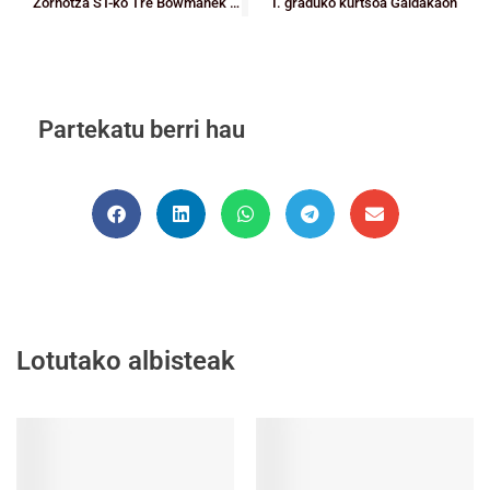
Zornotza ST-ko Tre Bowmanek garaipena eman zien saskiratzea lortu zuen azkeneko segundoan
I. graduko kurtsoa Galdakaon
Partekatu berri hau
Lotutako albisteak