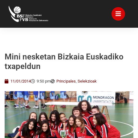
Mini nesketan Bizkaia Euskadiko
txapeldun
11/01/2014
9:50 pm
Principales
,
Selekzioak