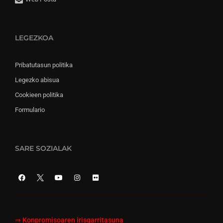
LEGEZKOA
Pribatutasun politika
Legezko abisua
Cookieen politika
Formulario
SARE SOZIALAK
⇒
Konpromisoaren irisgarritasuna