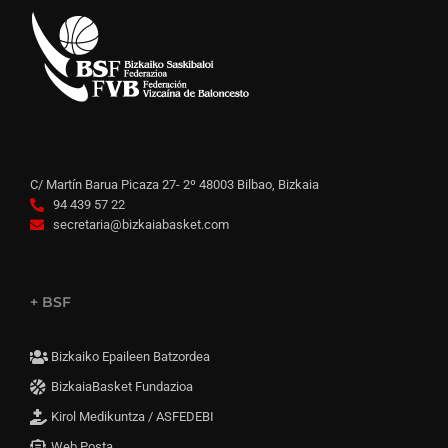
C/ Martín Barua Picaza 27- 2º 48003 Bilbao, Bizkaia
94 439 57 22
secretaria@bizkaiabasket.com
+ BSF
Bizkaiko Epaileen Batzordea
BizkaiaBasket Fundazioa
Kirol Medikuntza / ASFEDEBI
Web Posta