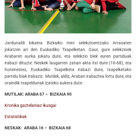
Jardunaldi bikaina Bizkaiko mini selekzioentzako Arrasaten
jokatzen ari den Euskadiko Txapelketan. Gaur, gure selekzioek
Arabaren aurka jokatu dute, eta selekzio biek euren partiduak
irabazi dituzte. Neskek laugarren zatian akta itxi dute (16-68), eta
honenestez, Euskadiko Txapelketa irabazi dute, txapelketako
partidu biak irabaziz. Mutilek, aldiz, Arabari irabaztea lortu dute, eta
oraindik txapeldunak izateko aukera dute.
MUTILAK: ARABA 67 – BIZKAIA 90
Kronika gaztelaniaz ikusgai
Estatistikak
NESKAK: ARABA 16 – BIZKAIA 68