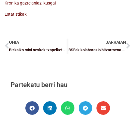
Kronika gaztelaniaz ikusgai
Estatistikak
OHIA
JARRAIAN
Bizkaiko mini neskek txapelketa irabazteko aukera izango dute larunbatean
BSFak kolaborazio hitzarmena sinatu du Zona Bizkainarekin
Partekatu berri hau