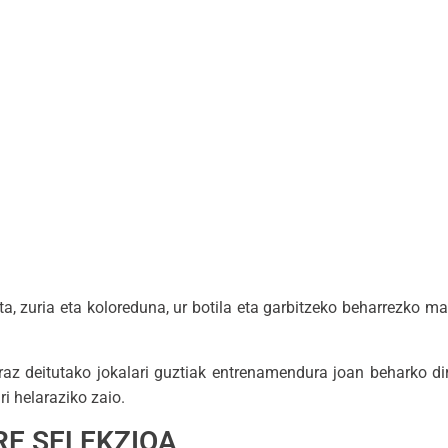
, zuria eta koloreduna, ur botila eta garbitzeko beharrezko m
eraz deitutako jokalari guztiak entrenamendura joan beharko di
ri helaraziko zaio.
RE SELEKZIOA