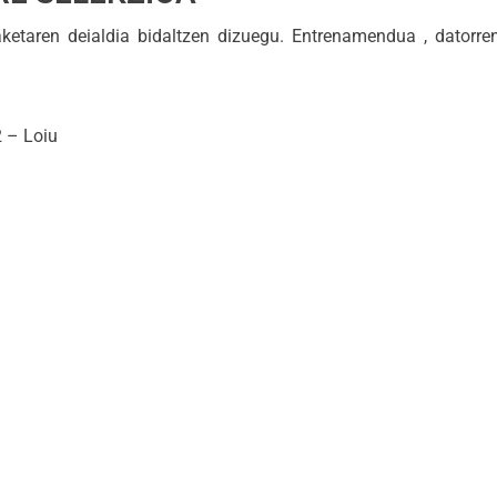
aren deialdia bidaltzen dizuegu. Entrenamendua , datorren
2 – Loiu