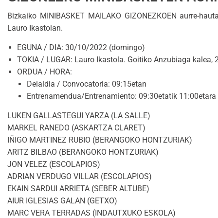
Bizkaiko MINIBASKET MAILAKO GIZONEZKOEN aurre-hautaket
Lauro Ikastolan.
EGUNA / DIA: 30/10/2022 (domingo)
TOKIA / LUGAR: Lauro Ikastola. Goitiko Anzubiaga kalea, 
ORDUA / HORA:
Deialdia / Convocatoria: 09:15etan
Entrenamendua/Entrenamiento: 09:30etatik 11:00etara
LUKEN GALLASTEGUI YARZA (LA SALLE)
MARKEL RANEDO (ASKARTZA CLARET)
IÑIGO MARTINEZ RUBIO (BERANGOKO HONTZURIAK)
ARITZ BILBAO (BERANGOKO HONTZURIAK)
JON VELEZ (ESCOLAPIOS)
ADRIAN VERDUGO VILLAR (ESCOLAPIOS)
EKAIN SARDUI ARRIETA (SEBER ALTUBE)
AIUR IGLESIAS GALAN (GETXO)
MARC VERA TERRADAS (INDAUTXUKO ESKOLA)