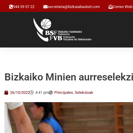
944 39 57 22
secretaria@bizkaiabasket.com
Correo Web
Bizkaiko Minien aurreselekzi
26/10/2022
4:41 pm
Principales
,
Selekzioak