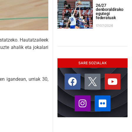
26/27
denboraldirako
egutegi
federatuak
17/07/2026
statzeko. Hautatzaileek
zte ahalik eta jokalari
SARE SOZIALAK
 igandean, urriak 30,