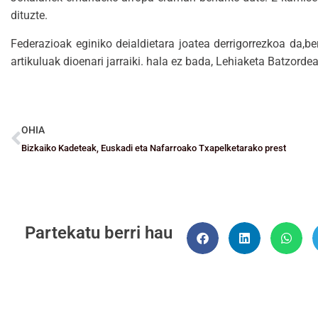
dituzte.
Federazioak eginiko deialdietara joatea derrigorrezkoa da,b
artikuluak dioenari jarraiki. hala ez bada, Lehiaketa Batzordea
OHIA
Bizkaiko Kadeteak, Euskadi eta Nafarroako Txapelketarako prest
Partekatu berri hau