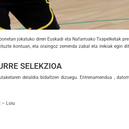
abonetan jokatuko diren Euskadi eta Nafarroako Txapelketak pre
uzte kontuan, eta oraingoz zerrenda zabal eta irekiak egin ditu
RRE SELEKZIOA
aren deialdia bidaltzen dizuegu. Entrenamendua , datorren
2 – Loiu