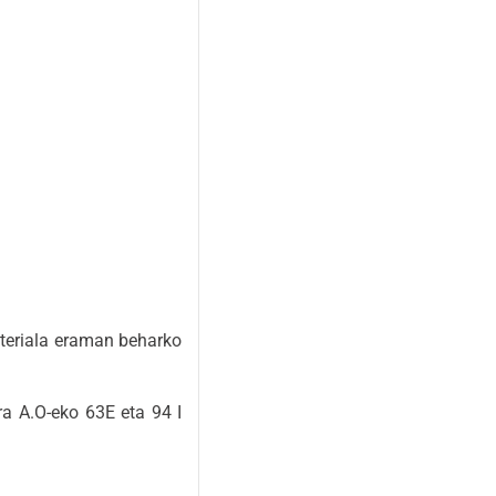
ateriala eraman beharko
ra A.O-eko 63E eta 94 I