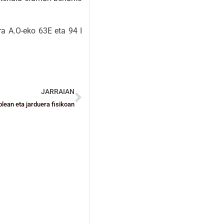
ra A.O-eko 63E eta 94 I
JARRAIAN
ean eta jarduera fisikoan