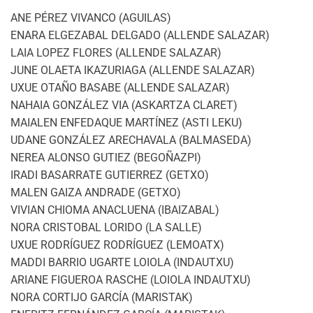
ANE PÉREZ VIVANCO (AGUILAS)
ENARA ELGEZABAL DELGADO (ALLENDE SALAZAR)
LAIA LOPEZ FLORES (ALLENDE SALAZAR)
JUNE OLAETA IKAZURIAGA (ALLENDE SALAZAR)
UXUE OTAÑO BASABE (ALLENDE SALAZAR)
NAHAIA GONZÁLEZ VIA (ASKARTZA CLARET)
MAIALEN ENFEDAQUE MARTÍNEZ (ASTI LEKU)
UDANE GONZÁLEZ ARECHAVALA (BALMASEDA)
NEREA ALONSO GUTIEZ (BEGOÑAZPI)
IRADI BASARRATE GUTIERREZ (GETXO)
MALEN GAIZA ANDRADE (GETXO)
VIVIAN CHIOMA ANACLUENA (IBAIZABAL)
NORA CRISTOBAL LORIDO (LA SALLE)
UXUE RODRÍGUEZ RODRÍGUEZ (LEMOATX)
MADDI BARRIO UGARTE LOIOLA (INDAUTXU)
ARIANE FIGUEROA RASCHE (LOIOLA INDAUTXU)
NORA CORTIJO GARCÍA (MARISTAK)