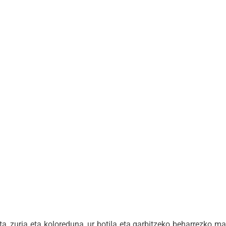
, zuria eta koloreduna, ur botila eta garbitzeko beharrezko m