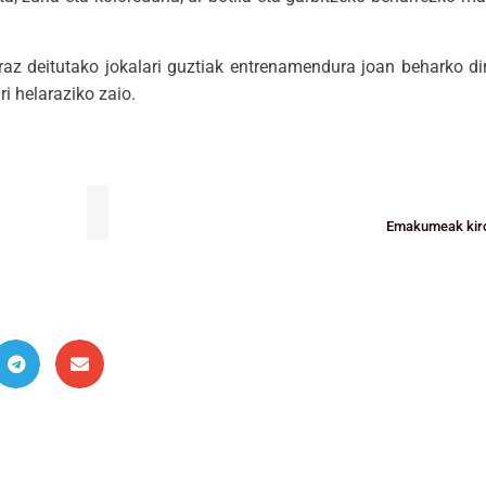
eraz deitutako jokalari guztiak entrenamendura joan beharko di
ri helaraziko zaio.
Emakumeak kirol