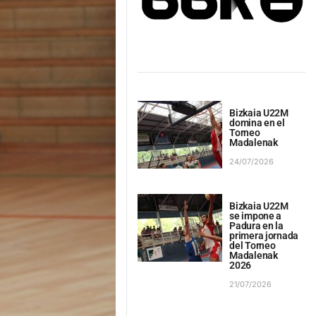
Bizkaia U22M
domina en el
Torneo
Madalenak
24/07/2026
Bizkaia U22M
se impone a
Padura en la
primera jornada
del Torneo
Madalenak
2026
21/07/2026