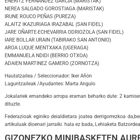
ENERITZ FERNÁNDEZ GARCÍA (MARISTAK)
NEREA SALGADO GOROSTIAGA (MARISTAK)
IRUNE ROUCO PEÑAS (PUREZA)
ALAITZ IKAZURIAGA IRAZABAL (SAN FIDEL)
JARE OÑARTE-ECHEVARRIA ODRIOZOLA (SAN FIDEL)
IARE BOLLAR URAIN (TABIRAKO SAN ANTONIO)
AROA LUQUE MENTXAKA (UGERAGA)
EMMANUELA NDIDI (BERRIO OTXOA)
ADAIEN MARTINEZ GAMERO (ZORNOTZA)
Hautatzailea / Seleccionador: Iker Añón
Laguntzaileak /Ayudantes: Marta Angulo
Jokalariek emandeko arropa eraman beharko dute: 2 kamiseta
dituzte.
Federazioak eginiko deialdietara joatea derrigorrezkoa da,b
artikuluak dioenari jarraiki. hala ez bada, Lehiaketa Batzordea
GIZONEZKO MINIBASKETEN AUR