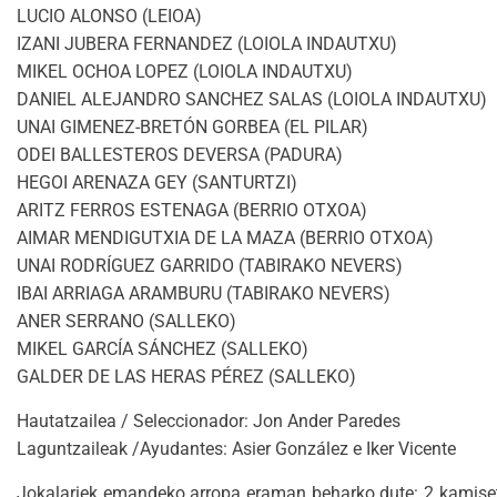
LUCIO ALONSO (LEIOA)
IZANI JUBERA FERNANDEZ (LOIOLA INDAUTXU)
MIKEL OCHOA LOPEZ (LOIOLA INDAUTXU)
DANIEL ALEJANDRO SANCHEZ SALAS (LOIOLA INDAUTXU)
UNAI GIMENEZ-BRETÓN GORBEA (EL PILAR)
ODEI BALLESTEROS DEVERSA (PADURA)
HEGOI ARENAZA GEY (SANTURTZI)
ARITZ FERROS ESTENAGA (BERRIO OTXOA)
AIMAR MENDIGUTXIA DE LA MAZA (BERRIO OTXOA)
UNAI RODRÍGUEZ GARRIDO (TABIRAKO NEVERS)
IBAI ARRIAGA ARAMBURU (TABIRAKO NEVERS)
ANER SERRANO (SALLEKO)
MIKEL GARCÍA SÁNCHEZ (SALLEKO)
GALDER DE LAS HERAS PÉREZ (SALLEKO)
Hautatzailea / Seleccionador: Jon Ander Paredes
Laguntzaileak /Ayudantes: Asier González e Iker Vicente
Jokalariek emandeko arropa eraman beharko dute: 2 kamiseta