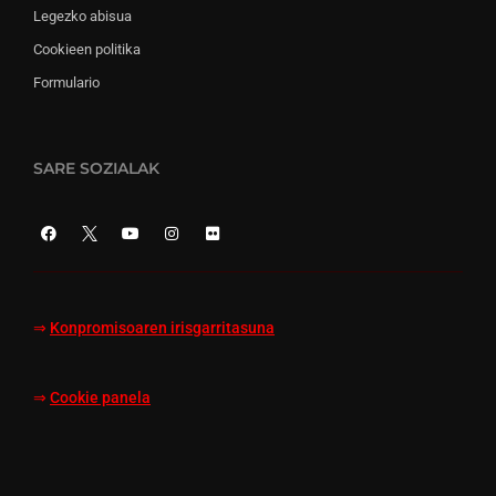
Legezko abisua
Cookieen politika
Formulario
SARE SOZIALAK
⇒
Konpromisoaren irisgarritasuna
⇒
Cookie panela