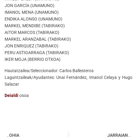
JON GARCÍA (UNAMUNO)
IMANOL MENA (UNAMUNO)
ENDIKA ALONSO (UNAMUNO)
MARKEL MENDIBE (TABIRAKO)
AITOR MARCOS (TABIRAKO)
MARKEL ARANZABAL (TABIRAKO)
JON ENRIQUEZ (TABIRAKO)
PERU ASTIGARRAGA (TABIRAKO)
IKER MOJA (BERRIO OTXOA)
Hautatzailea/Seleccionador: Carlos Ballesteros
Laguntzaileak/Ayudantes: Unai Fernández, Imanol Celaya y Hugo
Salazar
Deialdi
osoa
OHIA
JARRAIAN