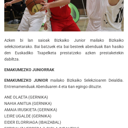
Azken bi lan saioak Bizkaiko Junior mailako Bizkaiko
selekzioetarako. Bai batzuek eta bai besteek abenduak 8an hasiko
den Euskadiko Txapelketa prestatzeko azken prestaketekin
dabiltza.
EMAKUMEZKO JUNIORRAK
EMAKUMEZKO JUNIOR
mailako Bizkaiko Selekzioaren Deialdia.
Entrenamenduak Abenduaren 4 eta 6an egingo dituzte.
ANE OLAETA (GERNIKA)
NAHIA ANITUA (GERNIKA)
AMAIA IRUSKIETA (GERNIKA)
LEIRE UGALDE (GERNIKA)
EIDER ELORRIAGA (IBAIZABAL)