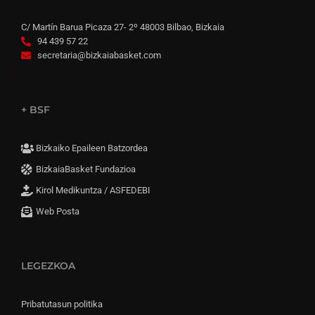
C/ Martín Barua Picaza 27- 2º 48003 Bilbao, Bizkaia
94 439 57 22
secretaria@bizkaiabasket.com
+ BSF
Bizkaiko Epaileen Batzordea
BizkaiaBasket Fundazioa
Kirol Medikuntza / ASFEDEBI
Web Posta
LEGEZKOA
Pribatutasun politika