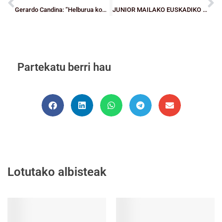
Gerardo Candina: “Helburua kopa irabaztea da”
JUNIOR MAILAKO EUSKADIKO TXAPELKETAK: Ortuellan ospatuko den txapelketaren egutegiak ezagutzera eman dira
Partekatu berri hau
Lotutako albisteak