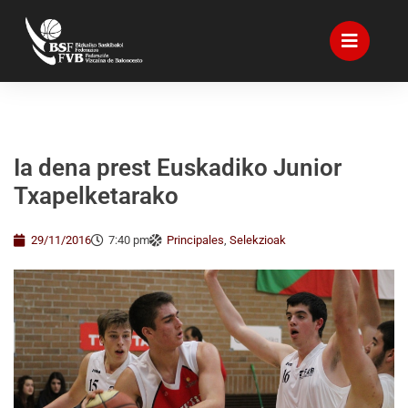
Ia dena prest Euskadiko Junior
Txapelketarako
29/11/2016
7:40 pm
Principales
,
Selekzioak