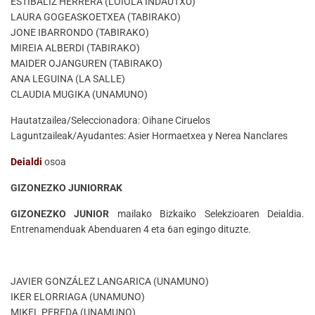
ESTIBALIZ HERRERA (LOIOLA INDAUTXU)
LAURA GOGEASKOETXEA (TABIRAKO)
JONE IBARRONDO (TABIRAKO)
MIREIA ALBERDI (TABIRAKO)
MAIDER OJANGUREN (TABIRAKO)
ANA LEGUINA (LA SALLE)
CLAUDIA MUGIKA (UNAMUNO)
Hautatzailea/Seleccionadora: Oihane Ciruelos
Laguntzaileak/Ayudantes: Asier Hormaetxea y Nerea Nanclares
Deialdi
osoa
GIZONEZKO JUNIORRAK
GIZONEZKO JUNIOR
mailako Bizkaiko Selekzioaren Deialdia.
Entrenamenduak Abenduaren 4 eta 6an egingo dituzte.
JAVIER GONZÁLEZ LANGARICA (UNAMUNO)
IKER ELORRIAGA (UNAMUNO)
MIKEL PEREDA (UNAMUNO)