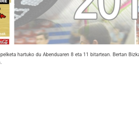
pelketa hartuko du Abenduaren 8 eta 11 bitartean. Bertan Bizk
.