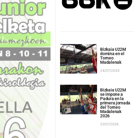
Bizkaia U22M
domina en el
Torneo
Madalenak
24/07/2026
Bizkaia U22M
se impone a
Padura en la
primera jornada
del Torneo
Madalenak
2026
21/07/2026