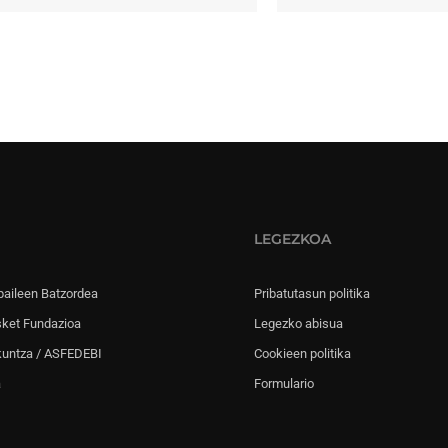
LEGEZKOA
paileen Batzordea
Pribatutasun politika
sket Fundazioa
Legezko abisua
kuntza / ASFEDEBI
Cookieen politika
a
Formulario