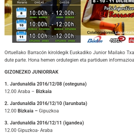
Ortuellako Barracón kiroldegik Euskadiko Junior Mailako Txa
dute parte. Hona hemen ordutegien eta partiduen informazioa
GIZONEZKO JUNIORRAK
1. Jardunaldia 2016/12/08 (osteguna)
12.00 Araba –
Bizkaia
2. Jardunaldia 2016/12/10 (larunbata)
12.00
Bizkaia –
Gipuzkoa
3. Jardunaldia 2016/12/11 (igandea)
12.00 Gipuzkoa- Araba