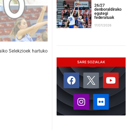
26/27
denboraldirako
egutegi
federatuak
17/07/2026
aiko Selekzioek hartuko
SARE SOZIALAK