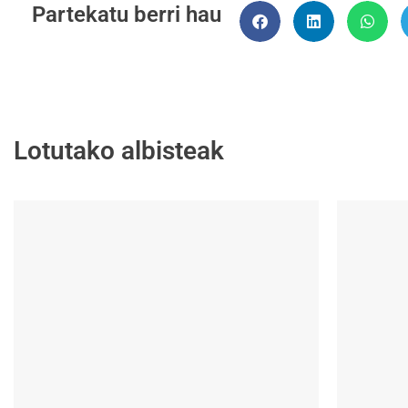
Partekatu berri hau
Lotutako albisteak