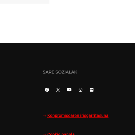
SARE SOZIALAK
⇒
Konpromisoaren irisgarritasuna
⇒
Cookie panela