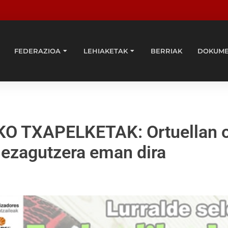
FEDERAZIOA
LEHIAKETAK
BERRIAK
DOKUM
 TXAPELKETAK: Ortuellan 
 ezagutzera eman dira