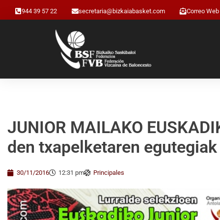
944 39 57 22
secretaria@bizkaiabasket.com
Correo Web
JUNIOR MAILAKO EUSKADIKO
den txapelketaren egutegiak
30/11/2016
12:31 pm
Principales