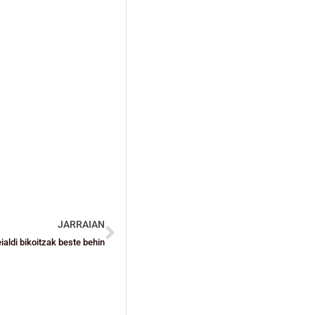
JARRAIAN
aldi bikoitzak beste behin