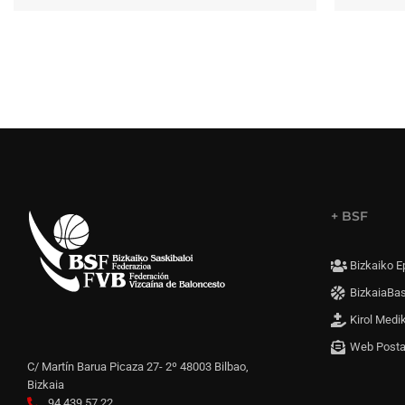
+ BSF
Bizkaiko E
BizkaiaBa
Kirol Medi
Web Post
C/ Martín Barua Picaza 27- 2º 48003 Bilbao,
Bizkaia
94 439 57 22