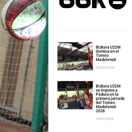
Bizkaia U22M
domina en el
Torneo
Madalenak
24/07/2026
Bizkaia U22M
se impone a
Padura en la
primera jornada
del Torneo
Madalenak
2026
21/07/2026