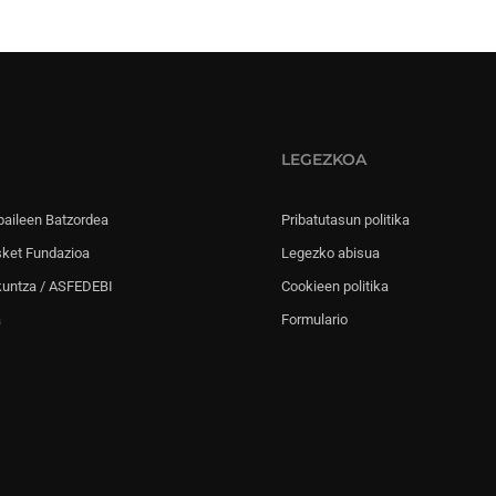
LEGEZKOA
paileen Batzordea
Pribatutasun politika
sket Fundazioa
Legezko abisua
kuntza / ASFEDEBI
Cookieen politika
a
Formulario