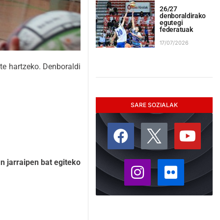
26/27
denboraldirako
egutegi
federatuak
17/07/2026
te hartzeko. Denboraldi
SARE SOZIALAK
 jarraipen bat egiteko