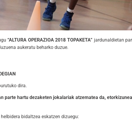
tugu
“ALTURA OPERAZIOA 2018 TOPAKETA”
jardunaldietan par
 duzuena aukeratu beharko duzue.
DEGIAN
urutuko dira.
 parte hartu dezaketen jokalariak atzematea da, etorkizunean
helbidera bidaltzea eskatzen dizuegu: