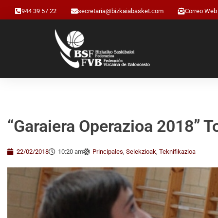
944 39 57 22
secretaria@bizkaiabasket.com
Correo Web
“Garaiera Operazioa 2018” T
22/02/2018
10:20 am
Principales
,
Selekzioak
,
Teknifikazioa