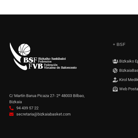
+ BSF
Bizkaiko E
BizkaiaBa
Kirol Medi
Web Post
C/ Martín Barua Picaza 27- 2º 48003 Bilbao,
Bizkaia
94 439 57 22
secretaria@bizkaiabasket.com