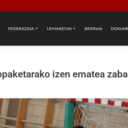
FEDERAZIOA
LEHIAKETAK
BERRIAK
DOKUM
opaketarako izen ematea zaba