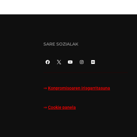
SARE SOZIALAK
⇒
Konpromisoaren irisgarritasuna
⇒
Cookie panela