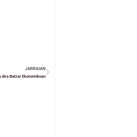
JARRAIAN
u dira Batzar Ekonomikoan