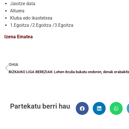
Jaiotze data
Altuera
Kluba edo ikastetxea
1.Egoitza /2.Egoitza /3.Egoitza
Izena Ematea
OHIA
Partekatu berri hau