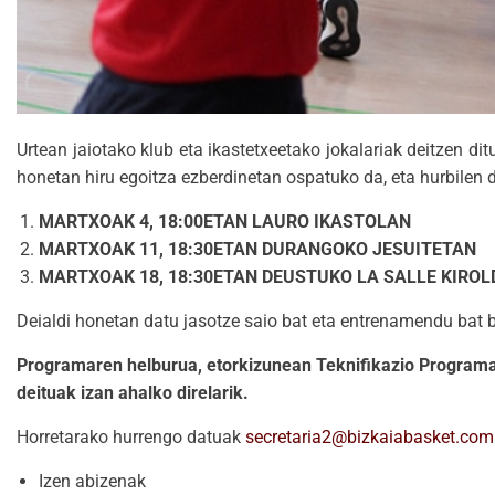
Urtean jaiotako klub eta ikastetxeetako jokalariak deitzen di
honetan hiru egoitza ezberdinetan ospatuko da, eta hurbilen
MARTXOAK 4, 18:00ETAN LAURO IKASTOLAN
MARTXOAK 11, 18:30ETAN DURANGOKO JESUITETAN
MARTXOAK 18, 18:30ETAN DEUSTUKO LA SALLE KIROL
Deialdi honetan datu jasotze saio bat eta entrenamendu bat b
Programaren helburua, etorkizunean Teknifikazio Programan
deituak izan ahalko direlarik.
Horretarako hurrengo datuak
secretaria2@bizkaiabasket.com
Izen abizenak