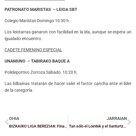
PATRONATO MARISTAS – LEIOA SBT
Colegio Maristas Domingo 10:30 h.
Los leiotarras ganaron con facilidad en la ida, aunque se espera un
igualado encuentro.
CADETE FEMENINO ESPECIAL
UNAMUNO – TABIRAKO BAQUE A
Polideportivo Zorroza Sábado 10:20 h.
Las bilbaínas tratarán de hacer valer el factor cancha ante el líder
de la categoría.
OHIA
JARRAIAN
BIZKAIKO LIGA BEREZIAK: Finalista asko ditugu prest
Tan sólo el Lointek y el Santurtzi cumplen esta jornada en la que GDKO y Zornotza pierden sus lideratos