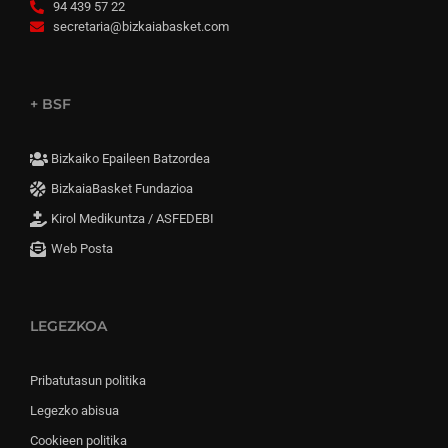
94 439 57 22
secretaria@bizkaiabasket.com
+ BSF
Bizkaiko Epaileen Batzordea
BizkaiaBasket Fundazioa
Kirol Medikuntza / ASFEDEBI
Web Posta
LEGEZKOA
Pribatutasun politika
Legezko abisua
Cookieen politika