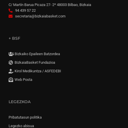
C/ Martín Barua Picaza 27- 2º 48003 Bilbao, Bizkaia
94 439 57 22
secretaria@bizkaiabasket.com
+ BSF
Bizkaiko Epaileen Batzordea
BizkaiaBasket Fundazioa
Kirol Medikuntza / ASFEDEBI
Web Posta
LEGEZKOA
Pribatutasun politika
Legezko abisua