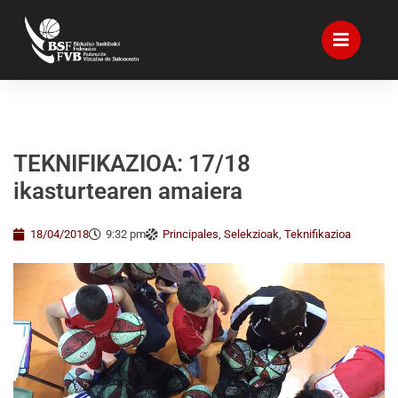
TEKNIFIKAZIOA: 17/18
ikasturtearen amaiera
18/04/2018
9:32 pm
Principales
,
Selekzioak
,
Teknifikazioa