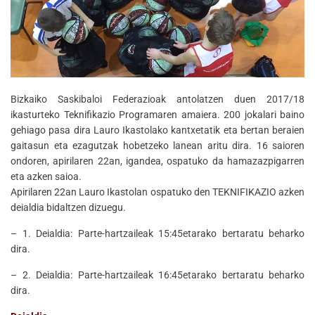
Bizkaiko Saskibaloi Federazioak antolatzen duen 2017/18
ikasturteko Teknifikazio Programaren amaiera. 200 jokalari baino
gehiago pasa dira Lauro Ikastolako kantxetatik eta bertan beraien
gaitasun eta ezagutzak hobetzeko lanean aritu dira. 16 saioren
ondoren, apirilaren 22an, igandea, ospatuko da hamazazpigarren
eta azken saioa.
Apirilaren 22an Lauro Ikastolan ospatuko den TEKNIFIKAZIO azken
deialdia bidaltzen dizuegu.
– 1. Deialdia: Parte-hartzaileak 15:45etarako bertaratu beharko
dira.
– 2. Deialdia: Parte-hartzaileak 16:45etarako bertaratu beharko
dira.