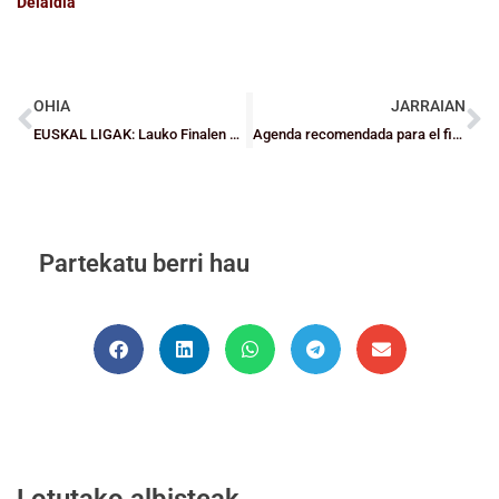
Deialdia
OHIA
JARRAIAN
EUSKAL LIGAK: Lauko Finalen egoitza eta ordutegiak erabakita
Agenda recomendada para el fin de semana
Partekatu berri hau
Lotutako albisteak