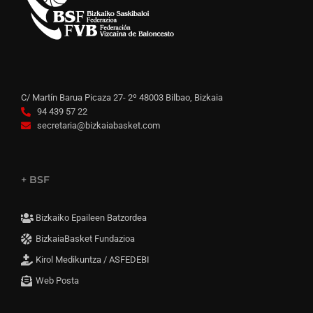
C/ Martín Barua Picaza 27- 2º 48003 Bilbao, Bizkaia
94 439 57 22
secretaria@bizkaiabasket.com
+ BSF
Bizkaiko Epaileen Batzordea
BizkaiaBasket Fundazioa
Kirol Medikuntza / ASFEDEBI
Web Posta