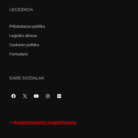
LEGEZKOA
Pribatutasun politika
Legezko abisua
Cookieen politika
Formulario
SARE SOZIALAK
⇒
Konpromisoaren irisgarritasuna