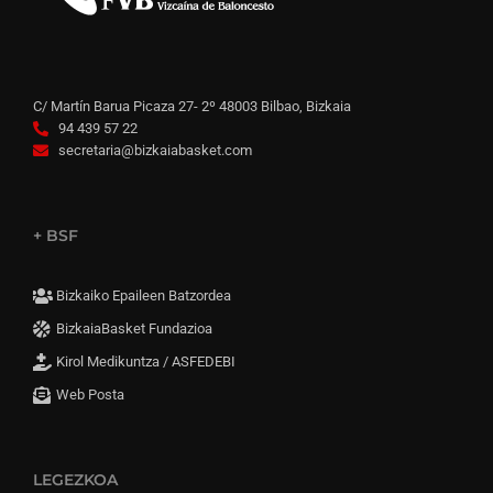
C/ Martín Barua Picaza 27- 2º 48003 Bilbao, Bizkaia
94 439 57 22
secretaria@bizkaiabasket.com
+ BSF
Bizkaiko Epaileen Batzordea
BizkaiaBasket Fundazioa
Kirol Medikuntza / ASFEDEBI
Web Posta
LEGEZKOA