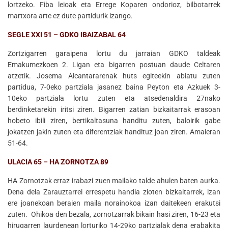
lortzeko. Fiba leioak eta Errege Koparen ondorioz, bilbotarrek
martxora arte ez dute partidurik izango.
SEGLE XXI 51 – GDKO IBAIZABAL 64
Zortzigarren garaipena lortu du jarraian GDKO taldeak
Emakumezkoen 2. Ligan eta bigarren postuan daude Celtaren
atzetik. Josema Alcantararenak huts egiteekin abiatu zuten
partidua, 7-0eko partziala jasanez baina Peyton eta Azkuek 3-
10eko partziala lortu zuten eta atsedenaldira 27nako
berdinketarekin iritsi ziren. Bigarren zatian bizkaitarrak erasoan
hobeto ibili ziren, bertikaltasuna handitu zuten, baloirik gabe
jokatzen jakin zuten eta diferentziak handituz joan ziren. Amaieran
51-64.
ULACIA 65 – HA ZORNOTZA 89
HA Zornotzak erraz irabazi zuen mailako talde ahulen baten aurka.
Dena dela Zarauztarrei errespetu handia zioten bizkaitarrek, izan
ere joanekoan beraien maila norainokoa izan daitekeen erakutsi
zuten. Ohikoa den bezala, zornotzarrak bikain hasi ziren, 16-23 eta
hirugarren laurdenean lorturiko 14-29ko partzialak dena erabakita