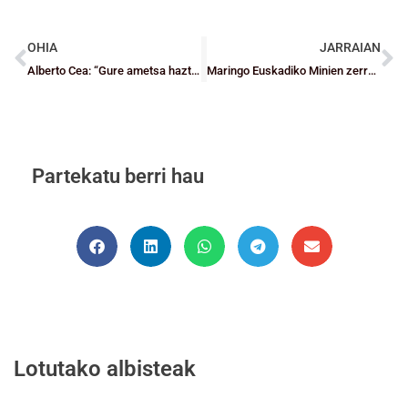
OHIA
JARRAIAN
Alberto Cea: “Gure ametsa haztea eta LF2ko igoera fasea jokatzea da”
Maringo Euskadiko Minien zerrendak berdin mantentzen dira
Partekatu berri hau
Lotutako albisteak