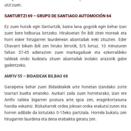
utzi zuen.
SANTURTZI 69 – GRUPO DE SANTIAGO AUTOMOCIÓN 64
Ez zuen hutsik egin Santurtzik, baina lana gogotik egin behar izan
zuen bere helburua lortzeko. Hirukoetan fin ibili ziren moreak eta
horri esker hirugarren laurdenean abantailak ireki zituzten. Eder
Chavarri bikain ibili zen hiruko lerrotik, 5/5 lortuz. 10 minuturen
faltan 57-45 adierazten zuen markagailuak eta ezkerraldeko
taldeak ondo kudeatu zituen abantailak inolako arazorik gabe
gailentzeko.
AMFIV 55 – BIDAIDEAK BILBAO ​​68
Garaipena behar zuen Bidaideakek urte honetan izandako zorte
txarrari buelta emateko. Aurkari zaila zuen horretarako, izan ere
Amfiv taldea bigarren postura arte igoa zen, eraginkortasuna
handia eskainiz. Bizkaitarrek ordea jokoan oreka erakutsi zuten eta
horren adibide da lortutako 0-15eko partziala. Horrela bukatu zen
hirugarren laurdena eta dena erabakita geratu zen.