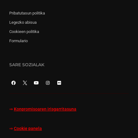
Pribatutasun politika
Legezko abisua
Cookieen politika
Formulario
SARE SOZIALAK
⇒
Konpromisoaren irisgarritasuna
⇒
Cookie panela