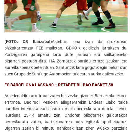
(FOTO: CB Ibaizabal)
Asteburu ona izan da orokorrean
bizkaitarrentzat FEB mailetan. GDKO-k geldiezin jarraitzen du.
Zortzigarren garaipena lortu dute jarraian eta sailkapeneko
bigarren postuan dira. HA Zornotzak partidu erraza zeukan eta
aurreikuspenak bete zituen. Santurtzik lana gogotik egin behar izan
zuen Grupo de Santiago Automocion taldearen aurka gailentzeko.
FC BARCELONA LASSA 90 – RETABET BILBAO BASKET 58
Atsedenaldira arte iraun zuten beltzezko gizonek Bartzekolanekoen
erritmoa. Badirudi Pesic-en ailegaerarekin Endesa Liako talde
handien intentsitateari eusteko maila berreskuratu dutela. Lehen
laurdena 23-14 amaitu zen. Ondoren bilbotarrek galdutakoa
berreskuratu zuten, bartzelonarren huts egiteak aprobetxatuz.
Bigarren zatian bi minutu nahikoak izan ziren 9-0eko partziala