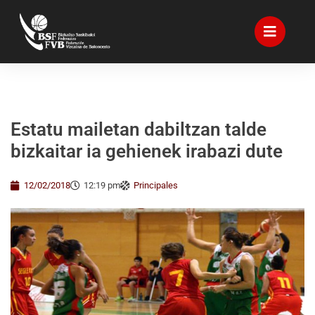
Estatu mailetan dabiltzan talde
bizkaitar ia gehienek irabazi dute
12/02/2018
12:19 pm
Principales