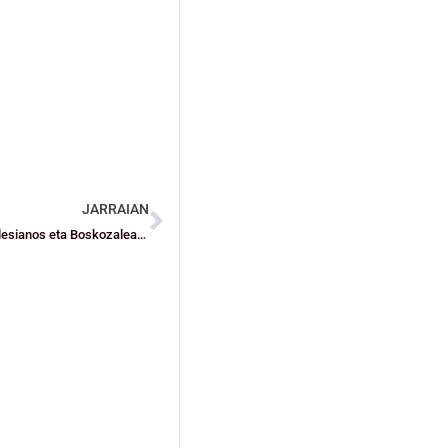
JARRAIAN
Esfortzuak batzea da Gernika KESB, Barakaldo EST, Dosa Salesianos eta Boskozaleaken helburua