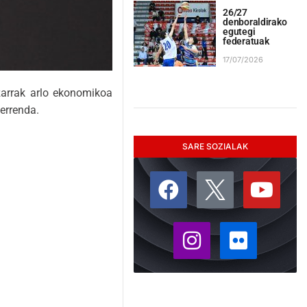
26/27
denboraldirako
egutegi
federatuak
17/07/2026
zarrak arlo ekonomikoa
errenda.
SARE SOZIALAK