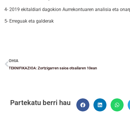
4- 2019 ekitaldiari dagokion Aurrekontuaren analisia eta ona
5- Erreguak eta galderak
OHIA
TEKNIFIKAZIOA: Zortzigarren saioa otsailaren 10ean
Partekatu berri hau