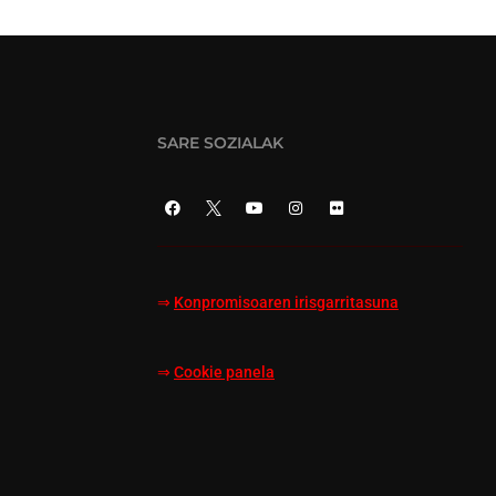
SARE SOZIALAK
⇒
Konpromisoaren irisgarritasuna
⇒
Cookie panela