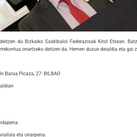
 deitzen du Bizkaiko Saskibaloi Federazioak Kirol Etxean. Bat
rrekontua onartzeko deitzen da. Hemen duzue deialdia eta gai z
ín Barua Picaza, 27- BILBAO
ialdian
endapena.
nalisia eta onarpena.