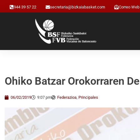
944 39 57 22
secretaria@bizkaiabasket.com
Correo Web
Ohiko Batzar Orokorraren De
06/02/2019
9:07 pm
Federazioa
,
Principales