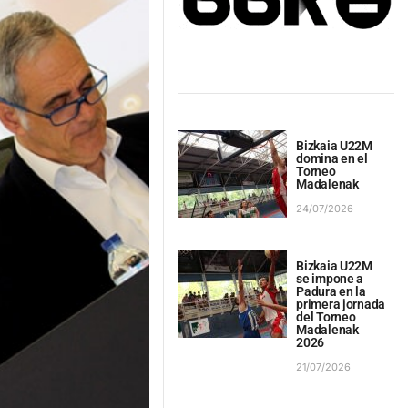
Bizkaia U22M
domina en el
Torneo
Madalenak
24/07/2026
Bizkaia U22M
se impone a
Padura en la
primera jornada
del Torneo
Madalenak
2026
21/07/2026