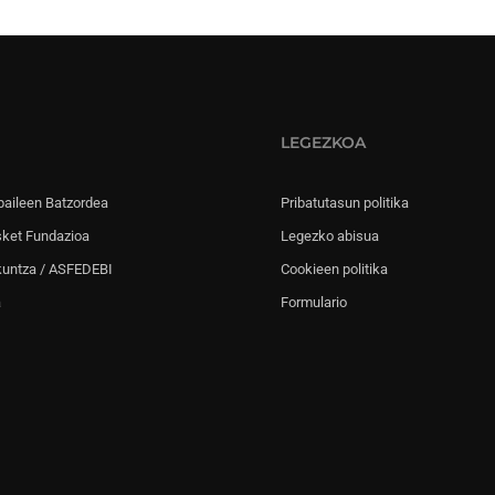
LEGEZKOA
paileen Batzordea
Pribatutasun politika
sket Fundazioa
Legezko abisua
kuntza / ASFEDEBI
Cookieen politika
a
Formulario