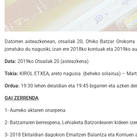
Datorren asteazkenean, otsailak 20, Ohiko Batzar Orokorra
jorratuko du nagusiki, izan ere 2018ko kontuak eta 2019ko au
Data:
2019ko Otsailak 20 (asteazkena)
Tokia:
KIROL ETXEA, areto nagusia (beheko solairua) – Mart
Ordua:
19:30 lehen deialdian eta 19:45 bigarren eta azken de
GAI ZERRENDA
1- Aurreko aktaren onarpena
2- Batzarraren berrespena, Lehiaketa Batzordearen kideen iz
3- 2018 Ekitaldiari dagokion Emaitzen Balantza eta Kontuen a