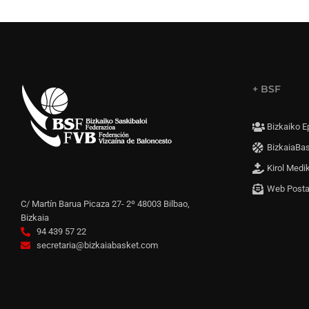
+ BSF
Bizkaiko E
BizkaiaBa
Kirol Medi
Web Post
C/ Martín Barua Picaza 27- 2º 48003 Bilbao,
Bizkaia
94 439 57 22
secretaria@bizkaiabasket.com