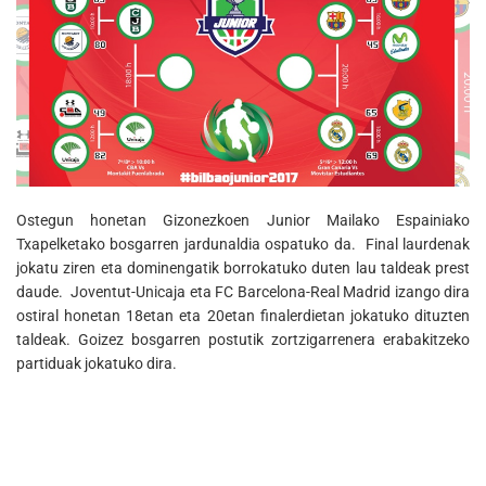
Ostegun honetan Gizonezkoen Junior Mailako Espainiako
Txapelketako bosgarren jardunaldia ospatuko da. Final laurdenak
jokatu ziren eta dominengatik borrokatuko duten lau taldeak prest
daude. Joventut-Unicaja eta FC Barcelona-Real Madrid izango dira
ostiral honetan 18etan eta 20etan finalerdietan jokatuko dituzten
taldeak. Goizez bosgarren postutik zortzigarrenera erabakitzeko
partiduak jokatuko dira.