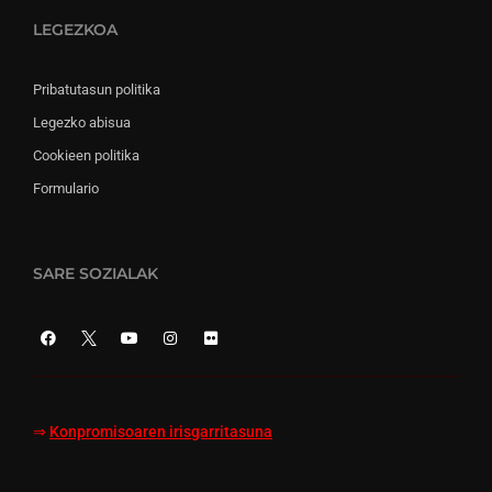
LEGEZKOA
Pribatutasun politika
Legezko abisua
Cookieen politika
Formulario
SARE SOZIALAK
⇒
Konpromisoaren irisgarritasuna