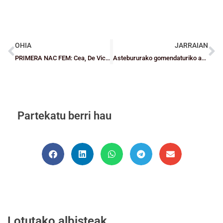
OHIA
JARRAIAN
PRIMERA NAC FEM: Cea, De Vicente y Alcántara, las opciones bizkainas para acceder a la Fase de Ascenso a LF2
Astebururako gomendaturiko agenda
Partekatu berri hau
Lotutako albisteak