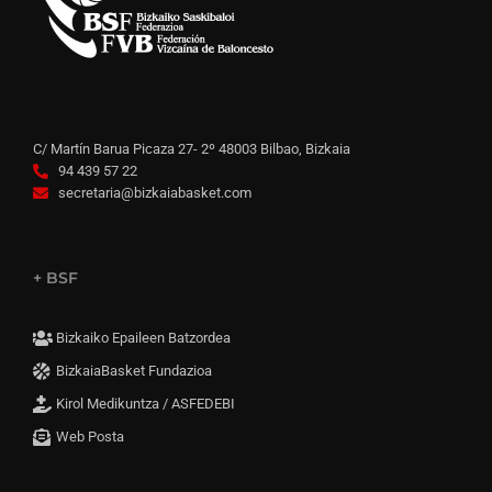
C/ Martín Barua Picaza 27- 2º 48003 Bilbao, Bizkaia
94 439 57 22
secretaria@bizkaiabasket.com
+ BSF
Bizkaiko Epaileen Batzordea
BizkaiaBasket Fundazioa
Kirol Medikuntza / ASFEDEBI
Web Posta