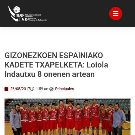
GIZONEZKOEN ESPAINIAKO
KADETE TXAPELKETA: Loiola
Indautxu 8 onenen artean
26/05/2017
1:59 am
Principales