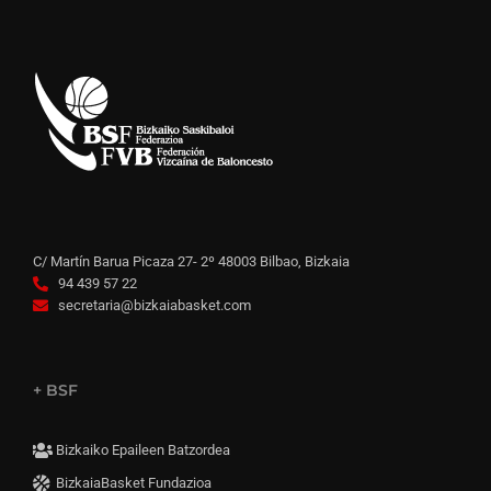
C/ Martín Barua Picaza 27- 2º 48003 Bilbao, Bizkaia
94 439 57 22
secretaria@bizkaiabasket.com
+ BSF
Bizkaiko Epaileen Batzordea
BizkaiaBasket Fundazioa