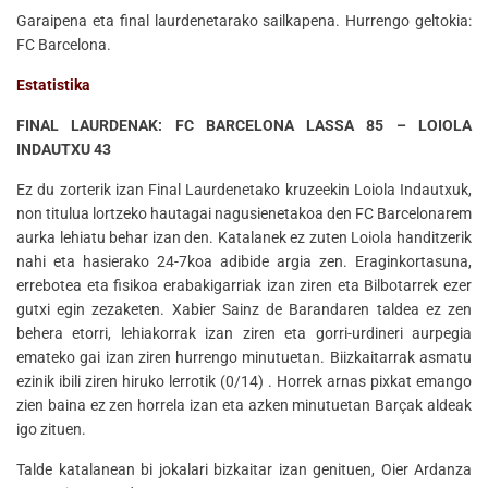
Garaipena eta final laurdenetarako sailkapena. Hurrengo geltokia:
FC Barcelona.
Estatistika
FINAL LAURDENAK: FC BARCELONA LASSA 85 – LOIOLA
INDAUTXU 43
Ez du zorterik izan Final Laurdenetako kruzeekin Loiola Indautxuk,
non titulua lortzeko hautagai nagusienetakoa den FC Barcelonarem
aurka lehiatu behar izan den. Katalanek ez zuten Loiola handitzerik
nahi eta hasierako 24-7koa adibide argia zen. Eraginkortasuna,
errebotea eta fisikoa erabakigarriak izan ziren eta Bilbotarrek ezer
gutxi egin zezaketen. Xabier Sainz de Barandaren taldea ez zen
behera etorri, lehiakorrak izan ziren eta gorri-urdineri aurpegia
emateko gai izan ziren hurrengo minutuetan. Biizkaitarrak asmatu
ezinik ibili ziren hiruko lerrotik (0/14) . Horrek arnas pixkat emango
zien baina ez zen horrela izan eta azken minutuetan Barçak aldeak
igo zituen.
Talde katalanean bi jokalari bizkaitar izan genituen, Oier Ardanza