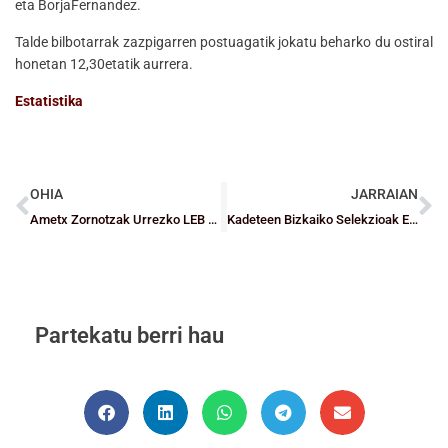
eta BorjaFernandez.
Talde bilbotarrak zazpigarren postuagatik jokatu beharko du ostiral
honetan 12,30etatik aurrera.
Estatistika
OHIA
JARRAIAN
Ametx Zornotzak Urrezko LEB mailara igotzeko finala jokatuko du Granadari irabazi ostean
Kadeteen Bizkaiko Selekzioak Euskadiko Txapelketa prestatzen hasi dira
Partekatu berri hau