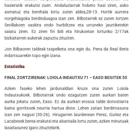
hasieratik erakutsi zuen. Andaluziarrak hobeto hasi ziren, asko
asmatuz eta berehala lortu zuten aldea,28-13. Hortik aurrera
norgehiagoka berdinduagoa izan zen. Bilbotarrek ez zuten lortzen
Sevillakoen saskira ondo hurbiltzea eta urruneko jaurtiketekin
saiatu ziren. Ez ziren fin ibili eta hirukoetan lorturiko 2/17ak
bizkaitarren aukerak zapuztu zituzten.
Jon Bilbaoren taldeak txapelketa ona egin du. Pena da Real Betis
indartsuarekin topo egin izana.
Estatistika
FINAL ZORTZIRENAK: LOIOLA INDAUTXU 71 – EASO BEGITEK 55
Azken faseko lehen jardunaldian kruze ona zuten Loiola
Indautxukoek. Bilbotarrak ondo ezagutzen zuten aurkari baten
aurka jokatu zuten, Easo. Ez da aurkari erosoa talde donostiarra
baina gorritxoek neurria hartua diote. Lehen zatian berdintasuna
izan zen nagusi (30-26). Hirugarren laurdenean Perez, Gutiez eta
Lacabexek berea erakutsi eta abantaila lortu zuten, azken minutuak
lasaitasunez igaro zituztelarik.