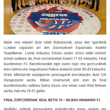
Maila ona eskaini dute talde Bizkaitarrek, pasa den Igandetik
LLeidan ospatzen ari den Gizonezkoen Espainiako Kadete
Txapelketan. Loiola Indautxu Estatu osoko zortzi talde onenen
artean sailkatu da, final zortzirenetan Easori 71-55 irabazita. Final
laurdenetan FC Barcelonarekin egin zuten topo eta gorri-urdinek
bere talentu eta nagusitasun fisikoa erakutsi zuten 85-43 irabazita.
Orain bilbotarrek zazpigarren postuagatik borrokatuko dute CAI
Zaragozaren aurka. Bilbao Unamunok ezin izan du final
laurdenetarako sailkatu baina itxura ona eman zuen Real Betisen
aurka, naiz eta 76-51 galdu.
FINAL ZORTZIRENAK: REAL BETIS 76 – BILBAO UNAMUNO 51
Sevillako taldeak kanporaketa erabakitzeko presa zeukan eta