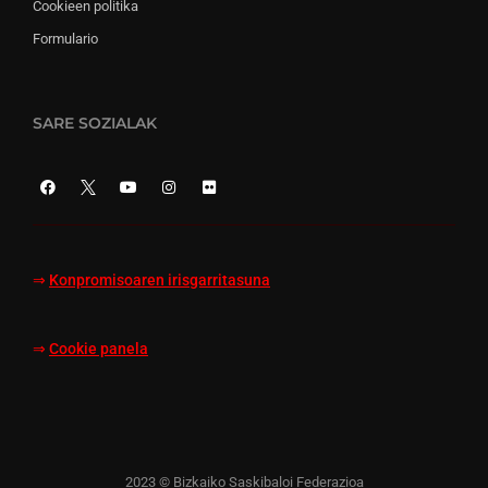
Cookieen politika
Formulario
SARE SOZIALAK
⇒
Konpromisoaren irisgarritasuna
⇒
Cookie panela
2023 © Bizkaiko Saskibaloi Federazioa