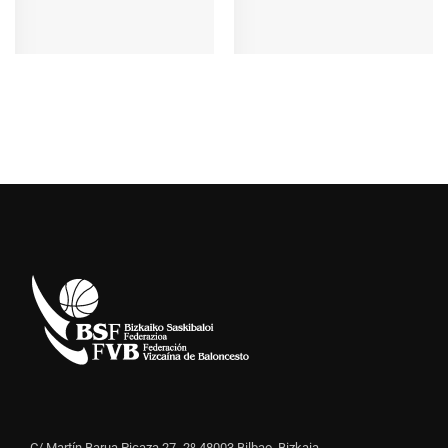
C/ Martín Barua Picaza 27- 2º 48003 Bilbao, Bizkaia