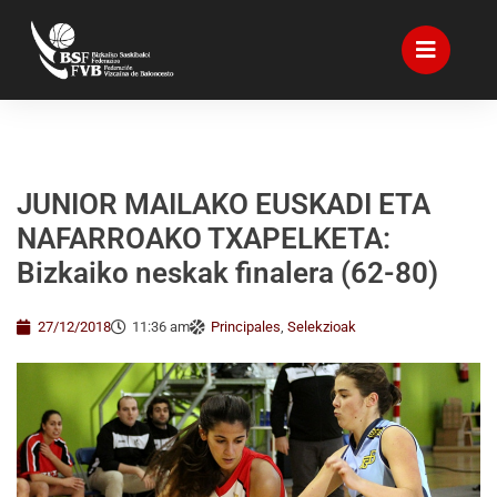
JUNIOR MAILAKO EUSKADI ETA
NAFARROAKO TXAPELKETA:
Bizkaiko neskak finalera (62-80)
27/12/2018
11:36 am
Principales
,
Selekzioak