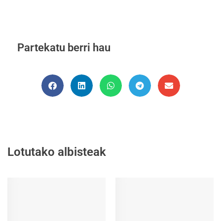
Partekatu berri hau
Lotutako albisteak