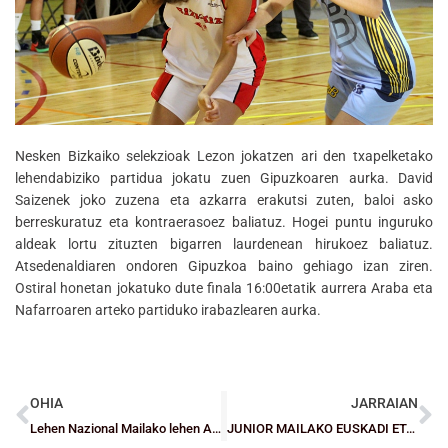
Nesken Bizkaiko selekzioak Lezon jokatzen ari den txapelketako
lehendabiziko partidua jokatu zuen Gipuzkoaren aurka. David
Saizenek joko zuzena eta azkarra erakutsi zuten, baloi asko
berreskuratuz eta kontraerasoez baliatuz. Hogei puntu inguruko
aldeak lortu zituzten bigarren laurdenean hirukoez baliatuz.
Atsedenaldiaren ondoren Gipuzkoa baino gehiago izan ziren.
Ostiral honetan jokatuko dute finala 16:00etatik aurrera Araba eta
Nafarroaren arteko partiduko irabazlearen aurka.
OHIA
JARRAIAN
Lehen Nazional Mailako lehen All Star-a larunbat honetan Durangon
JUNIOR MAILAKO EUSKADI ETA NAFARROAKO TXAPELKETA: Bizkaiko mutilek hirugarren postuagatik jokatuko dute (64-45)