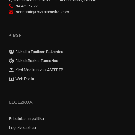
94 439 57 22
secretaria@bizkaiabasket.com
+ BSF
Bizkaiko Epaileen Batzordea
BizkaiaBasket Fundazioa
Kirol Medikuntza / ASFEDEBI
Web Posta
LEGEZKOA
Pribatutasun politika
Legezko abisua