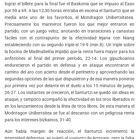
lograr el billete para la final fue el Baskonia que se impuso al Easo
por 59 a 69. A las 12,30 horas entraba en escena el Santurtzi que se
medía ante uno de los favoritos, el Mondragon Unibertsitatea.
Precisamente los marineros fueron los que mejor entraron en
partido, con un juego veloz, anotando en transiciones y canastas
fáciles con el contrapunto de la efectividad lejana con Niang
estableciendo con su segundo triple el 19-9 (min.8). Un triple sobre
la bocina de Madinabeitia impidió que la renta fuera mayor para los
anfitriones al final del primer período, 22-14. Los gipuzkoanos
endurecieron el partido en defensa y en ataque encontraron el
camino del aro con acierto desde el perímetro y aprovechando las
segundas opciones de las que dispusieron y de esa manera ponerse
por primera vez por delante en el duelo a los 15 minutos de juego,
26-27. Los visitantes se crecieron, el Santurtzi se quedó sin ideas en
ataque, y tampoco acompañó la efectividad en los tiros liberados ni
en los lanzamientos desde la línea de tiros libres. De esta manera el
Modnragon Unibertsitea se fue al descanso con un peligrosa renta
para los intereses bizkainos, 31-40.
Aún había margen de reacción, el Santurtzi incrementó la
intensidad defensiva, se sujetó al conjunto de Arrasate, pero la falta