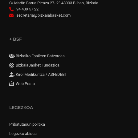
C/ Martín Barua Picaza 27- 2º 48003 Bilbao, Bizkaia
94 439 57 22
secretaria@bizkaiabasket.com
+ BSF
Bizkaiko Epaileen Batzordea
BizkaiaBasket Fundazioa
Kirol Medikuntza / ASFEDEBI
Web Posta
LEGEZKOA
Pribatutasun politika
Legezko abisua