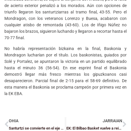
de acierto exterior penalizó a los morados. Aún con opciones de
triunfo llegaron los santurtziarras al tramo final, 43-55. Pero el
Mondragon, con los veteranos Lorenzo y Buesa, acabaron con
cualquier atisbo de remontada (43-60). Los de Iñigo Núñez no
bajaron los brazos, siguieron luchando y llegaron a recortar hasta el
70-77 final.
No habría representación bizkaina en la final, Baskonia y
Mondragon lucharían por el título. Los baskonistas, guiados por
Solé y Portalez, se apuntaron la victoria en un partido equilibrado
hasta el minuto 36 (56-54). En ese esprint final el Baskonia
demostró llegar más fresco mientras los gipuzkoanos casi
desaparecieron. Parcial final de 2-15 para el 58-69 definitivo. De
esta manera el Baskonia se proclama campeón por primera vez en
la EK EBA.
OHIA
JARRAIAN
Santurtzi se convierte en el eje del baloncesto este fin de semana
EK: El Bilbao Basket vuelve a reinar a costa del Baskonia (93-68)