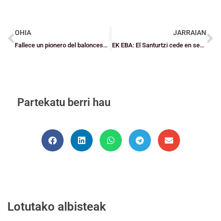
OHIA
JARRAIAN
Fallece un pionero del baloncesto vizcaíno, Luis del Olmo
EK EBA: El Santurtzi cede en semifinales ante el Mondragon Unibertsitatea y el Baskonia se proclama campeón
Partekatu berri hau
Lotutako albisteak