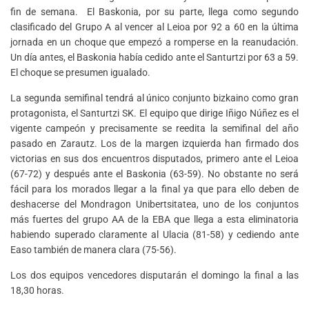
fin de semana. El Baskonia, por su parte, llega como segundo
clasificado del Grupo A al vencer al Leioa por 92 a 60 en la última
jornada en un choque que empezó a romperse en la reanudación.
Un día antes, el Baskonia había cedido ante el Santurtzi por 63 a 59.
El choque se presumen igualado.
La segunda semifinal tendrá al único conjunto bizkaino como gran
protagonista, el Santurtzi SK. El equipo que dirige Iñigo Núñez es el
vigente campeón y precisamente se reedita la semifinal del año
pasado en Zarautz. Los de la margen izquierda han firmado dos
victorias en sus dos encuentros disputados, primero ante el Leioa
(67-72) y después ante el Baskonia (63-59). No obstante no será
fácil para los morados llegar a la final ya que para ello deben de
deshacerse del Mondragon Unibertsitatea, uno de los conjuntos
más fuertes del grupo AA de la EBA que llega a esta eliminatoria
habiendo superado claramente al Ulacia (81-58) y cediendo ante
Easo también de manera clara (75-56).
Los dos equipos vencedores disputarán el domingo la final a las
18,30 horas.