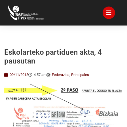
Eskolarteko partiduen akta, 4
pausutan
09/11/2018
4:57 am
Federazioa
,
Principales