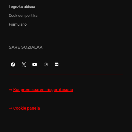
Legezko abisua
Cookieen politika
Formulario
SARE SOZIALAK
⇒
Konpromisoaren irisgarritasuna
⇒
Cookie panela