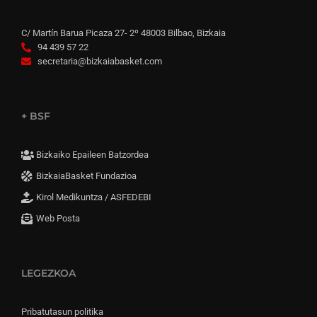
C/ Martín Barua Picaza 27- 2º 48003 Bilbao, Bizkaia
94 439 57 22
secretaria@bizkaiabasket.com
+ BSF
Bizkaiko Epaileen Batzordea
BizkaiaBasket Fundazioa
Kirol Medikuntza / ASFEDEBI
Web Posta
LEGEZKOA
Pribatutasun politika