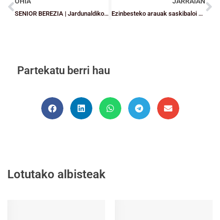
OHIA
JARRAIAN
SENIOR BEREZIA | Jardunaldiko partidua: Loiola Indautxu Vs Salleko (gizon.)
Ezinbesteko arauak saskibaloi eskolarrarako
Partekatu berri hau
Lotutako albisteak