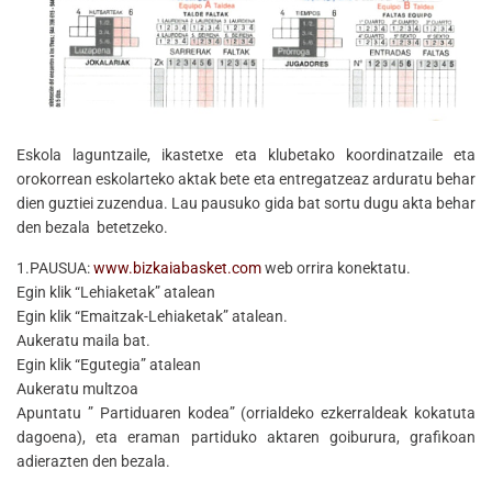
Eskola laguntzaile, ikastetxe eta klubetako koordinatzaile eta
orokorrean eskolarteko aktak bete eta entregatzeaz arduratu behar
dien guztiei zuzendua. Lau pausuko gida bat sortu dugu akta behar
den bezala betetzeko.
1.PAUSUA:
www.bizkaiabasket.com
web orrira konektatu.
Egin klik “Lehiaketak” atalean
Egin klik “Emaitzak-Lehiaketak” atalean.
Aukeratu maila bat.
Egin klik “Egutegia” atalean
Aukeratu multzoa
Apuntatu ” Partiduaren kodea” (orrialdeko ezkerraldeak kokatuta
dagoena), eta eraman partiduko aktaren goiburura, grafikoan
adierazten den bezala.