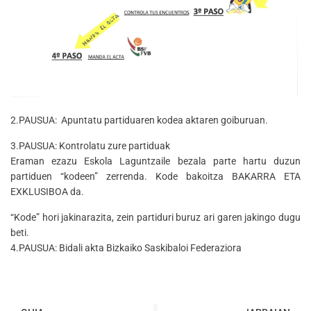
2.PAUSUA: Apuntatu partiduaren kodea aktaren goiburuan.
3.PAUSUA: Kontrolatu zure partiduak
Eraman ezazu Eskola Laguntzaile bezala parte hartu duzun
partiduen “kodeen” zerrenda. Kode bakoitza BAKARRA ETA
EXKLUSIBOA da.
“Kode” hori jakinarazita, zein partiduri buruz ari garen jakingo dugu
beti.
4.PAUSUA: Bidali akta Bizkaiko Saskibaloi Federaziora