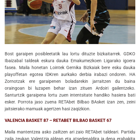
Bost garaipen posibleetatik lau lortu dituzte bizkaitarrek. GDKO
Ibaizabal taldeak eskura dauka Emakumezkoen Ligarako igoera
fasea. Maila honetan Lointek Gernika Bizkaiak bere esku dauka
playoffetan egotea IDKren aurkako derbia irabazi ondoren. HA
Zornotzak ere garaipenen boladarekin jarraitzen du baina
oraingoan bi luzapen behar izan zituen Ardoiri gailentzeko.
Santurtzik garaipena lortu zuen intentsitate handiko hasiera bati
esker. Porrota jaso zuena RETAbet Bilbao BAsket izan zen, zeini
jaitsierako mamuak agertzen hasi zaqizkion.
VALENCIA BASKET 87 – RETABET BILBAO BASKET 67
Maila mantentzea asko zailtzen ari zaio RETAbet taldeari. Partidu
zaila zeukan Valentzia aldean eta atsedenaldira ia dena erabakita