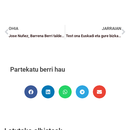
OHIA
JARRAIAN
Jose Nuñez, Barrena Berri taldeko “apagafuegos” Unamunoko proiektuan
Test ona Euskadi eta gure bizkaitarrentzako Mirandan eta deialdi berria
Partekatu berri hau