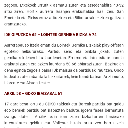
zegoen. Etxekoek urrutitik asmatu zuten eta atsedenaldira 40-32
iritsi ziren. Hortik aurrera laranjen erakustaldia hasi zen. San
Emeterio eta Pleiss erraz aritu ziren eta Bilbotarrak ez ziren gai izan
erantzuteko.
IDK GIPUZKOA 65 – LOINTEK GERNIKA BIZKAIA 74
Aurrerapauso itzela eman du Lointek Gernika Bizkaiak play-offetan
egoteko helbururako. Partidu serio eta biribila jokatu zuten
gernikarrek lehen hiru laurdenetan. Erritmo eta intentsitate handia
erakutsi zuten eta azken laurdena 50-66 abiarazi zuten. Bazirudien
dena eginda zegoela baina IDk maisua da partiduak iraultzen. Ondo
kudeatu zuten abantaila bizkaitarrek, hein handi batean Ariztimuño,
Llorente eta Alston-i esker.
ARXIL 58 – GDKO IBAIZABAL 61
17 garaipena lortu du GDKO taldeak eta Barcak partidu bat galdu
edo beraiek partidu bat irabazten badute, igoera fasea bermatuta
izango dute. Arxilek ezin izan zuen bizkaitarren hasierako
intentsitatea gelditu eta Valiente bikain aritu zen barru zein