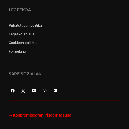
LEGEZKOA
Pribatutasun politika
Legezko abisua
Cookieen politika
Formulario
SARE SOZIALAK
⇒
Konpromisoaren irisgarritasuna