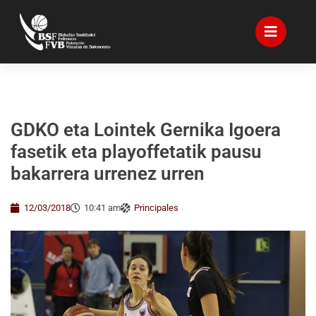
GDKO eta Lointek Gernika Igoera
fasetik eta playoffetatik pausu
bakarrera urrenez urren
12/03/2018
10:41 am
Principales