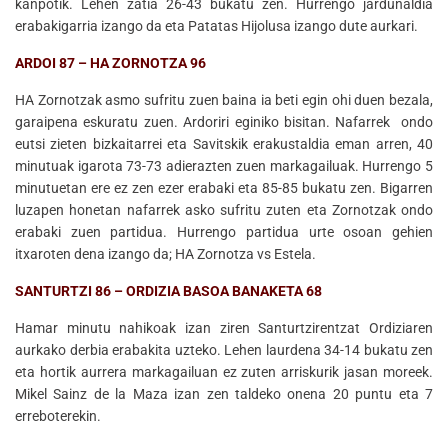
kanpotik. Lehen zatia 26-43 bukatu zen. Hurrengo jardunaldia
erabakigarria izango da eta Patatas Hijolusa izango dute aurkari.
ARDOI 87 – HA ZORNOTZA 96
HA Zornotzak asmo sufritu zuen baina ia beti egin ohi duen bezala,
garaipena eskuratu zuen. Ardoriri eginiko bisitan. Nafarrek ondo
eutsi zieten bizkaitarrei eta Savitskik erakustaldia eman arren, 40
minutuak igarota 73-73 adierazten zuen markagailuak. Hurrengo 5
minutuetan ere ez zen ezer erabaki eta 85-85 bukatu zen. Bigarren
luzapen honetan nafarrek asko sufritu zuten eta Zornotzak ondo
erabaki zuen partidua. Hurrengo partidua urte osoan gehien
itxaroten dena izango da; HA Zornotza vs Estela.
SANTURTZI 86 – ORDIZIA BASOA BANAKETA 68
Hamar minutu nahikoak izan ziren Santurtzirentzat Ordiziaren
aurkako derbia erabakita uzteko. Lehen laurdena 34-14 bukatu zen
eta hortik aurrera markagailuan ez zuten arriskurik jasan moreek.
Mikel Sainz de la Maza izan zen taldeko onena 20 puntu eta 7
erreboterekin.