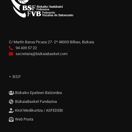
C/ Martín Barua Picaza 27- 2º 48003 Bilbao, Bizkaia
94 439 57 22
secretaria@bizkaiabasket.com
+ BSF
Bizkaiko Epaileen Batzordea
BizkaiaBasket Fundazioa
Kirol Medikuntza / ASFEDEBI
Web Posta