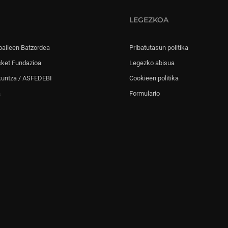
LEGEZKOA
paileen Batzordea
Pribatutasun politika
sket Fundazioa
Legezko abisua
kuntza / ASFEDEBI
Cookieen politika
a
Formulario