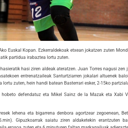
EBAko Euskal Kopan. Ezkerraldekoak etxean jokatzen zuten Mond
tik partidua irabaztea lortu zuten.
 hasieratik hasi ziren aldeak ateratzen. Juan Torres nagusi zen
atekoen entrenatzaileak Santurtziarren jokalari altuenek baloi
lortu zuten, hein handi batean Basterrari esker, 2-15ko partziala
en, hobeto defendatuz eta Mikel Sainz de la Mazak eta Xabi V
orresek lehena eta bigarrena denbora agortzear zegoenean, Bet
.min). Gipuzkoarrak saiatu ziren aldaketekin erantzuten b
aila erosoa zuten eta 6 minuturen faltan markagailuak adierazt