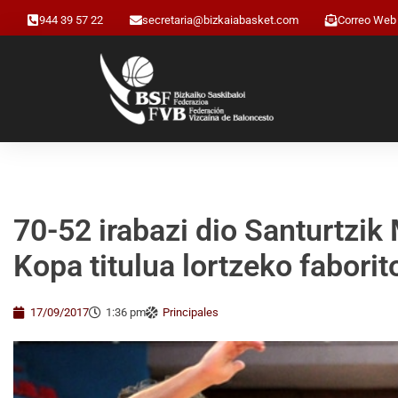
944 39 57 22
secretaria@bizkaiabasket.com
Correo Web
70-52 irabazi dio Santurtzi
Kopa titulua lortzeko fabori
17/09/2017
1:36 pm
Principales