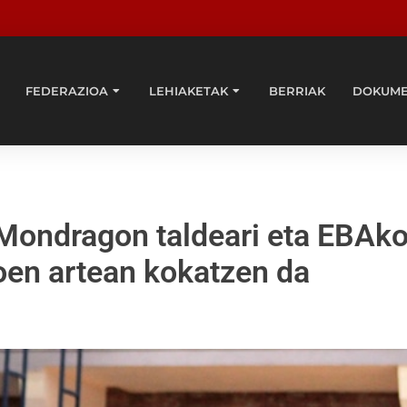
FEDERAZIOA
LEHIAKETAK
BERRIAK
DOKUM
k Mondragon taldeari eta EBAk
toen artean kokatzen da