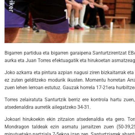
Bigarren partidua eta bigarren garaipena Santurtzirentzat 
aurka eta Juan Torres efektuagatik eta hirukoetan asmatzeaga
Joko azkarra eta pintura azpian nagusi ziren bizkaitarrak eta
ez zuten gelditzeko modurik ikusten. Momentu horretan Arras
zuen lehen lerroan estutuz. Gauzak horrela 17-21era hurbiltzea 
Torres zelairatuta Santurtzik berriz ere kontrola hartu zu
atsedenaldira aurretik ailegatzeko 34-31.
Jokoari hirukoekin ekin zitzaion atsedenaldia eta gero. T
Mondragon taldeak ezin asmatu jarraitzen zuen (50-39,25
minutuetako partziala 7-5ekoa izan zen. Santurtziarrek abant