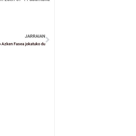
JARRAIAN
o Azken Fasea jokatuko du