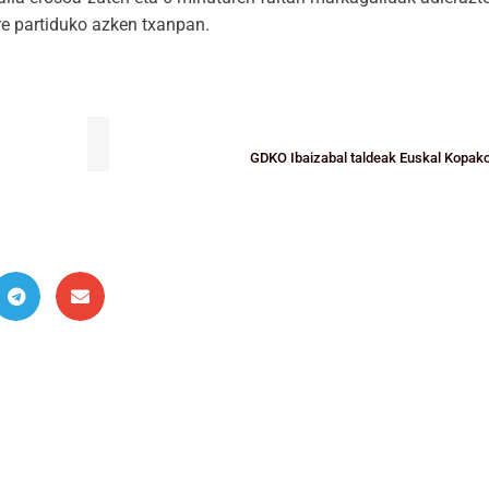
re partiduko azken txanpan.
GDKO Ibaizabal taldeak Euskal Kopak