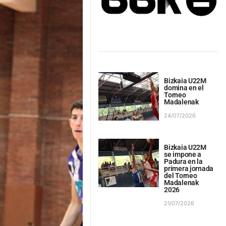
Bizkaia U22M
domina en el
Torneo
Madalenak
24/07/2026
Bizkaia U22M
se impone a
Padura en la
primera jornada
del Torneo
Madalenak
2026
21/07/2026