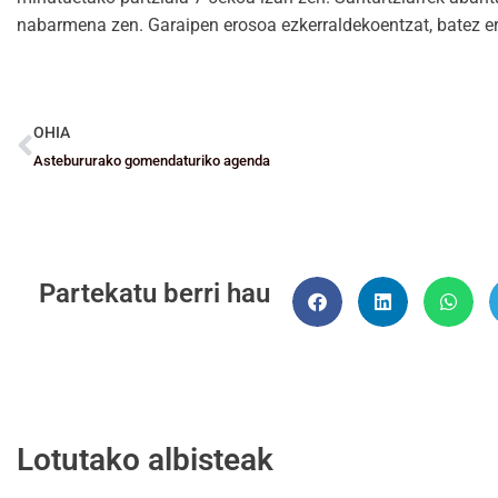
nabarmena zen. Garaipen erosoa ezkerraldekoentzat, batez e
OHIA
Astebururako gomendaturiko agenda
Partekatu berri hau
Lotutako albisteak