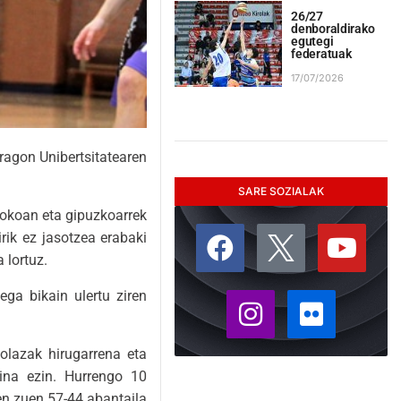
26/27
denboraldirako
egutegi
federatuak
17/07/2026
ragon Unibertsitatearen
SARE SOZIALAK
 jokoan eta gipuzkoarrek
rik ez jasotzea erabaki
 lortuz.
ega bikain ulertu ziren
olazak hirugarrena eta
aina ezin. Hurrengo 10
en zuen 57-44 abantaila