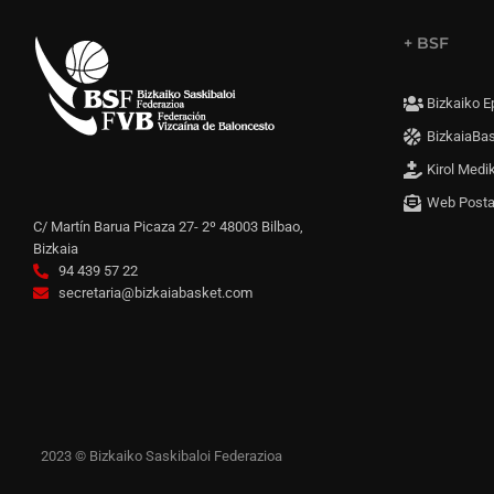
+ BSF
Bizkaiko E
BizkaiaBa
Kirol Medi
Web Post
C/ Martín Barua Picaza 27- 2º 48003 Bilbao,
Bizkaia
94 439 57 22
secretaria@bizkaiabasket.com
2023 © Bizkaiko Saskibaloi Federazioa