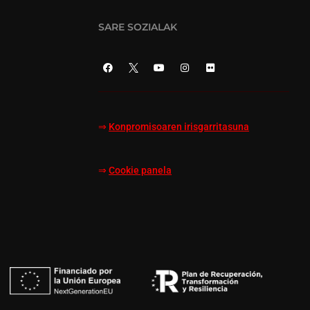
SARE SOZIALAK
⇒
Konpromisoaren irisgarritasuna
⇒
Cookie panela