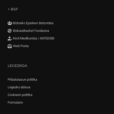
+ BSF
Bizkaiko Epaileen Batzordea
BizkaiaBasket Fundazioa
Kirol Medikuntza / ASFEDEBI
Web Posta
LEGEZKOA
Pribatutasun politika
Legezko abisua
Cookieen politika
Formulario