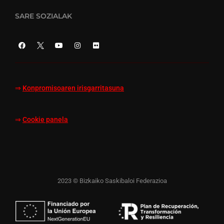
SARE SOZIALAK
⇒
Konpromisoaren irisgarritasuna
⇒
Cookie panela
2023 © Bizkaiko Saskibaloi Federazioa