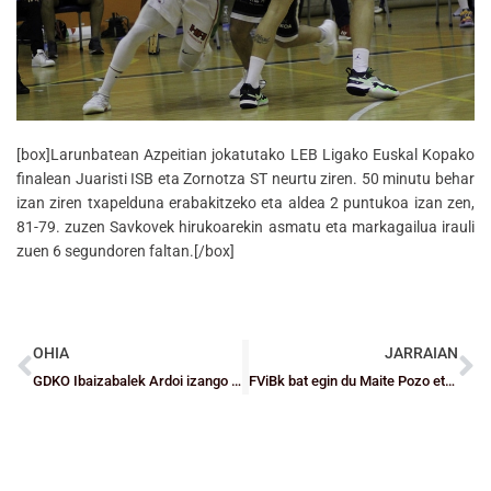
[box]Larunbatean Azpeitian jokatutako LEB Ligako Euskal Kopako
finalean Juaristi ISB eta Zornotza ST neurtu ziren. 50 minutu behar
izan ziren txapelduna erabakitzeko eta aldea 2 puntukoa izan zen,
81-79. zuzen Savkovek hirukoarekin asmatu eta markagailua irauli
zuen 6 segundoren faltan.[/box]
OHIA
JARRAIAN
GDKO Ibaizabalek Ardoi izango du aurrean LF2ko Euskal Kopako finalean
FViBk bat egin du Maite Pozo eta bere familiaren minarekin