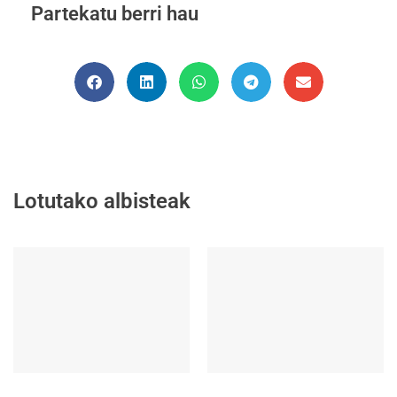
Partekatu berri hau
Lotutako albisteak