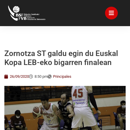
Zornotza ST galdu egin du Euskal
Kopa LEB-eko bigarren finalean
26/09/2020
8:50 pm
Principales