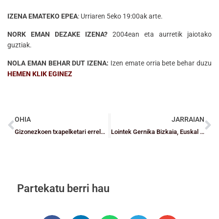
IZENA EMATEKO EPEA
: Urriaren 5eko 19:00ak arte.
NORK EMAN DEZAKE IZENA?
2004ean eta aurretik jaiotako
guztiak.
NOLA EMAN BEHAR DUT IZENA:
Izen emate orria bete behar duzu
HEMEN KLIK EGINEZ
OHIA
JARRAIAN
Gizonezkoen txapelketari erreleboa hartuko diote Emakumeek Durangoko Euskal Kopan
Lointek Gernika Bizkaia, Euskal Kopako azpitxapeldun eta Santurtzi finalera partidurik galdu gabe
Partekatu berri hau