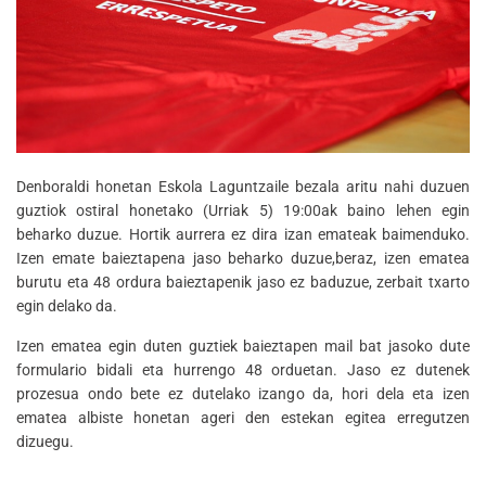
Denboraldi honetan Eskola Laguntzaile bezala aritu nahi duzuen
guztiok ostiral honetako (Urriak 5) 19:00ak baino lehen egin
beharko duzue. Hortik aurrera ez dira izan emateak baimenduko.
Izen emate baieztapena jaso beharko duzue,beraz, izen ematea
burutu eta 48 ordura baieztapenik jaso ez baduzue, zerbait txarto
egin delako da.
Izen ematea egin duten guztiek baieztapen mail bat jasoko dute
formulario bidali eta hurrengo 48 orduetan. Jaso ez dutenek
prozesua ondo bete ez dutelako izango da, hori dela eta izen
ematea albiste honetan ageri den estekan egitea erregutzen
dizuegu.