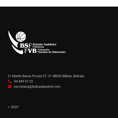
C/ Martín Barua Picaza 27- 2º 48003 Bilbao, Bizkaia
94 439 57 22
secretaria@bizkaiabasket.com
+ BSF