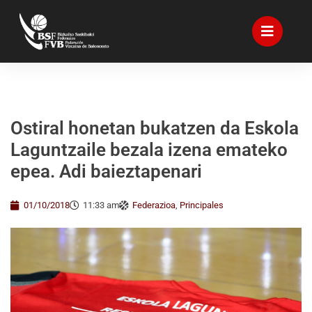
Ostiral honetan bukatzen da Eskola
Laguntzaile bezala izena emateko
epea. Adi baieztapenari
01/10/2018
11:33 am
Federazioa
,
Principales