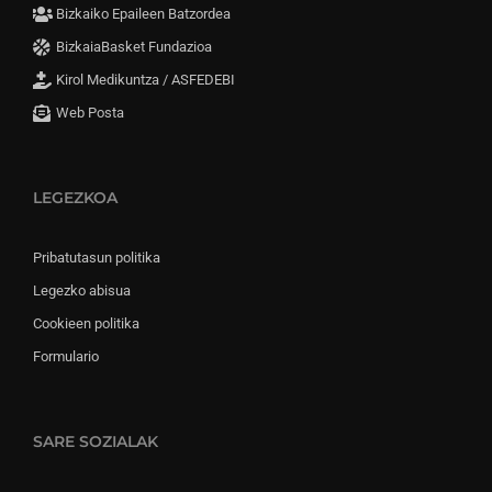
Bizkaiko Epaileen Batzordea
BizkaiaBasket Fundazioa
Kirol Medikuntza / ASFEDEBI
Web Posta
LEGEZKOA
Pribatutasun politika
Legezko abisua
Cookieen politika
Formulario
SARE SOZIALAK