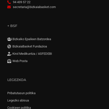
94 439 57 22
secretaria@bizkaiabasket.com
+ BSF
Bizkaiko Epaileen Batzordea
BizkaiaBasket Fundazioa
Kirol Medikuntza / ASFEDEBI
Web Posta
LEGEZKOA
Pribatutasun politika
Legezko abisua
Cookieen politika