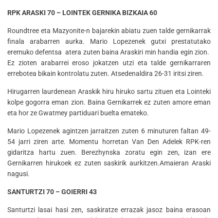
RPK ARASKI 70 – LOINTEK GERNIKA BIZKAIA 60
Roundtree eta Mazyonite-n bajarekin abiatu zuen talde gernikarrak
finala arabarren aurka. Mario Lopezenek gutxi prestatutako
eremuko defentsa atera zuten baina Araskiri min handia egin zion.
Ez zioten arabarrei eroso jokatzen utzi eta talde gernikarraren
errebotea bikain kontrolatu zuten. Atsedenaldira 26-31 iritsi ziren.
Hirugarren laurdenean Araskik hiru hiruko sartu zituen eta Lointeki
kolpe gogorra eman zion. Baina Gernikarrek ez zuten amore eman
eta hor ze Gwatmey partiduari buelta emateko.
Mario Lopezenek agintzen jarraitzen zuten 6 minuturen faltan 49-
54 jarri ziren arte. Momentu horretan Van Den Adelek RPK-ren
gidaritza hartu zuen. Berezhynska zoratu egin zen, izan ere
Gernikarren hirukoek ez zuten saskirik aurkitzen.Amaieran Araski
nagusi.
SANTURTZI 70 – GOIERRI 43
Santurtzi lasai hasi zen, saskiratze errazak jasoz baina erasoan