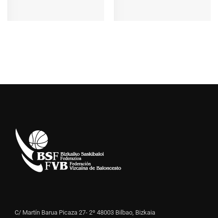
C/ Martín Barua Picaza 27- 2º 48003 Bilbao, Bizkaia