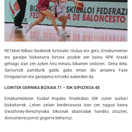
RETAbet Bilbao Basketek lortutako titulua eta gero, Emakumeetan
ere garaipe bizkaitarra lortzea posible zen baina RPK Araski
gehiago izan zen azken hiru minutu bikainen ondoren.. Dena dela,
Santurtzik partidurik galdu gabe eman dio amaiera Fase
Erregularrari eta garaipena lortzeko aukerekin da.
LOINTEK GERNIKA BIZKAIA 71 – IDK GIPUZKOA 48
Emakumezkoen Euskal Kopako finalerdian IDK zuten aurkari
bizkaitarrek. Lehen zatian berdintasuna izan zen nagusi baina
Gwathmey-Berezhynska bikoteak abantailak handitu zituzten,
donostiarrei porrot gogorra behartuz.