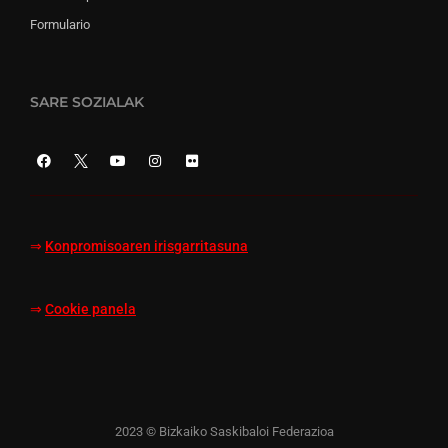
Formulario
SARE SOZIALAK
⇒
Konpromisoaren irisgarritasuna
⇒
Cookie panela
2023 © Bizkaiko Saskibaloi Federazioa