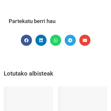
Partekatu berri hau
Lotutako albisteak