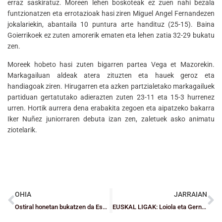
erraz saskiratuz. Moreen lehen boskoteak ez zuen nahi bezala
funtzionatzen eta errotazioak hasi ziren Miguel Angel Fernandezen
jokalariekin, abantaila 10 puntura arte handituz (25-15). Baina
Goierrikoek ez zuten amorerik ematen eta lehen zatia 32-29 bukatu
zen.
Moreek hobeto hasi zuten bigarren partea Vega et Mazorekin.
Markagailuan aldeak atera zituzten eta hauek geroz eta
handiagoak ziren. Hirugarren eta azken partzialetako markagailuek
partiduan gertatutako adierazten zuten 23-11 eta 15-3 hurrenez
urren. Hortik aurrera dena erabakita zegoen eta aipatzeko bakarra
Iker Nuñez juniorraren debuta izan zen, zaletuek asko animatu
ziotelarik.
OHIA
JARRAIAN
Ostiral honetan bukatzen da Eskola Laguntzaile bezala izena emateko epea. Adi baieztapenari
EUSKAL LIGAK: Loiola eta Gernika nagusi Emakumezko Juniorretan eta garaipenik ez Kadeetan