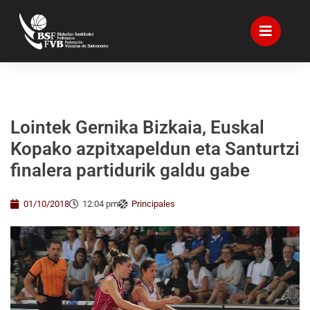
Lointek Gernika Bizkaia, Euskal
Kopako azpitxapeldun eta Santurtzi
finalera partidurik galdu gabe
01/10/2018
12:04 pm
Principales