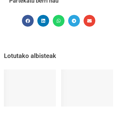
Partekatu berri hau
Lotutako albisteak