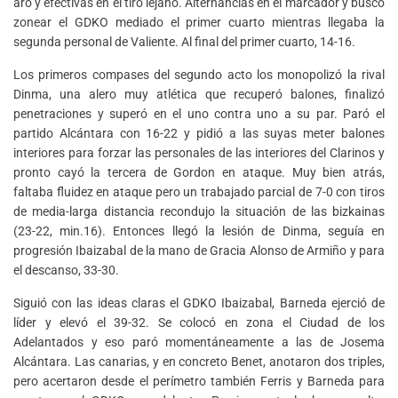
aro y efectivas en el tiro lejano. Alternancias en el marcador y buscó
zonear el GDKO mediado el primer cuarto mientras llegaba la
segunda personal de Valiente. Al final del primer cuarto, 14-16.
Los primeros compases del segundo acto los monopolizó la rival
Dinma, una alero muy atlética que recuperó balones, finalizó
penetraciones y superó en el uno contra uno a su par. Paró el
partido Alcántara con 16-22 y pidió a las suyas meter balones
interiores para forzar las personales de las interiores del Clarinos y
pronto cayó la tercera de Gordon en ataque. Muy bien atrás,
faltaba fluidez en ataque pero un trabajado parcial de 7-0 con tiros
de media-larga distancia recondujo la situación de las bizkainas
(23-22, min.16). Entonces llegó la lesión de Dinma, seguía en
progresión Ibaizabal de la mano de Gracia Alonso de Armiño y para
el descanso, 33-30.
Siguió con las ideas claras el GDKO Ibaizabal, Barneda ejerció de
líder y elevó el 39-32. Se colocó en zona el Ciudad de los
Adelantados y eso paró momentáneamente a las de Josema
Alcántara. Las canarias, y en concreto Benet, anotaron dos triples,
pero acertaron desde el perímetro también Ferris y Barneda para