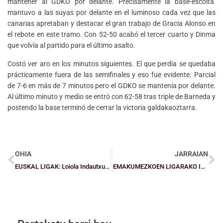
mantener al GDKO por delante. Precisamente la base-escolta
mantuvo a las suyas por delante en el luminoso cada vez que las
canarias apretaban y destacar el gran trabajo de Gracia Alonso en
el rebote en este tramo. Con 52-50 acabó el tercer cuarto y Dinma
que volvía al partido para el último asalto.
Costó ver aro en los minutos siguientes. El que perdía se quedaba
prácticamente fuera de las semifinales y eso fue evidente. Parcial
de 7-6 en más de 7 minutos pero el GDKO se mantenía por delante.
Al último minuto y medio se entró con 62-58 tras triple de Barneda y
postendo la base terminó de cerrar la victoria galdakaoztarra.
OHIA
JARRAIAN
EUSKAL LIGAK: Loiola Indautxu (CF y CD), Bilbao Unamuno eta Gernika KESB, Euskal Ligan gailentzeko asmoz
EMAKUMEZKOEN LIGARAKO IGOERA FASEA: Amore eman ez arren, ezin izan dio Gran Canariari irabazi GDKO-k (75-63).