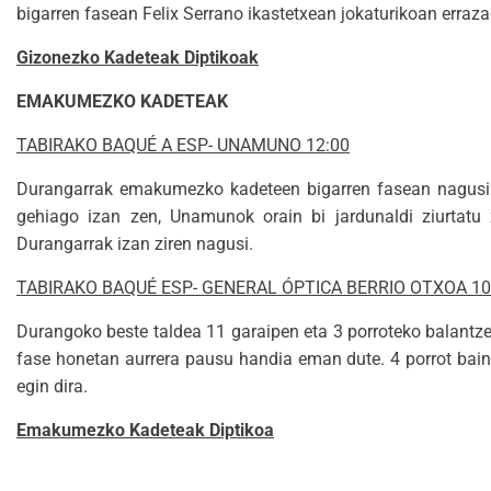
bigarren fasean Felix Serrano ikastetxean jokaturikoan erraza
Gizonezko Kadeteak Diptikoak
EMAKUMEZKO KADETEAK
TABIRAKO BAQUÉ A ESP- UNAMUNO 12:00
Durangarrak emakumezko kadeteen bigarren fasean nagusi i
gehiago izan zen, Unamunok orain bi jardunaldi ziurtatu
Durangarrak izan ziren nagusi.
TABIRAKO BAQUÉ ESP- GENERAL ÓPTICA BERRIO OTXOA 10
Durangoko beste taldea 11 garaipen eta 3 porroteko balantz
fase honetan aurrera pausu handia eman dute. 4 porrot baino 
egin dira.
Emakumezko Kadeteak Diptikoa