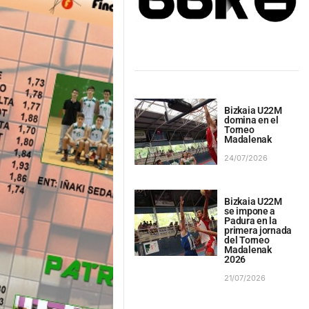
Bizkaia U22M
domina en el
Torneo
Madalenak
24/07/2026
Bizkaia U22M
se impone a
Padura en la
primera jornada
del Torneo
Madalenak
2026
21/07/2026