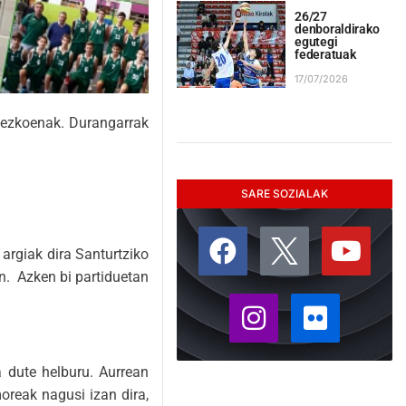
26/27
denboraldirako
egutegi
federatuak
17/07/2026
mezkoenak. Durangarrak
SARE SOZIALAK
argiak dira Santurtziko
n. Azken bi partiduetan
a dute helburu. Aurrean
moreak nagusi izan dira,