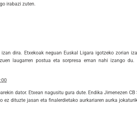
go irabazi zuten.
zan dira. Etxekoak neguan Euskal Ligara igotzeko zorian iza
 zuen laugarren postua eta sorpresa eman nahi izango du. 
:00
earekin dator. Etxean nagusitu gura dute. Endika Jimenezen C
ez dituzte jasan eta finalerdietako aurkariaren aurka jokaturi