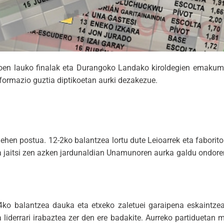
zkoen lauko finalak eta Durangoko Landako kiroldegien emaku
Informazio guztia diptikoetan aurki dezakezue.
hen postua. 12-2ko balantzea lortu dute Leioarrek eta faborito 
ra jaitsi zen azken jardunaldian Unamunoren aurka galdu ondore
0-4ko balantzea dauka eta etxeko zaletuei garaipena eskaintze
 liderrari irabaztea zer den ere badakite. Aurreko partiduetan 