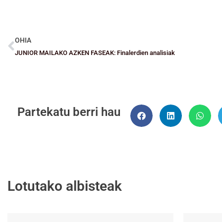
OHIA
JUNIOR MAILAKO AZKEN FASEAK: Finalerdien analisiak
Partekatu berri hau
Lotutako albisteak