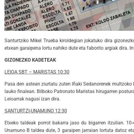
Santurtziko Mikel Trueba kiroldegian jokatuko dira gizone
etxean garaipena lortu nahiko dute eta faborito argiak dira. 
GIZONEZKO KADETEAK
LEIOA SBT – MARISTAS 10:30
Pasa den astean ziurtatu zuten Iñaki Sedanorenek multzoko le
lauko finalean. Bilboko Patronato Maristas hirugarren postu
Leioarrak nagusi izan dira.
SANTURTZI-UNAMUNO 12:30
Etxeko taldeak porrot bakarra jaso du bigarren itzulian. 1
Unamuno B taldea dute, 3 garaipen jarraian lortuta datoz eta