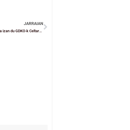
JARRAIAN
EMAKUMEZKOEN LIGARAKO IGOERA FASEA: Debut kaxkarra izan du GDKO-k Celtaren aurka (56-72)