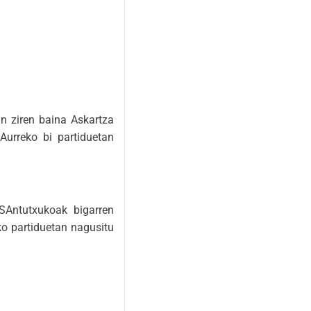
n ziren baina Askartza
Aurreko bi partiduetan
B SAntutxukoak bigarren
ko partiduetan nagusitu