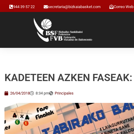
944 39 57 22
secretaria@bizkaiabasket.com
Correo Web
KADETEEN AZKEN FASEAK: Fi
26/04/2018
8:34 pm
Principales