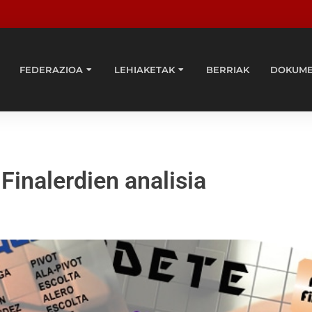
FEDERAZIOA
LEHIAKETAK
BERRIAK
DOKUM
nalerdien analisia