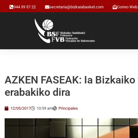
944 39 57 22
secretaria@bizkaiabasket.com
Correo Web
AZKEN FASEAK: Ia Bizkaiko t
erabakiko dira
12/05/2017
10:59 am
Principales