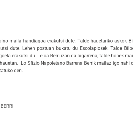
aino maila handiagoa erakutsi dute. Talde hauetariko askok B
utsi dute. Lehen postuan bukatu du Escolapiosek. Talde Bilbo
goela erakutsi du. Leioa Berri izan da bigarrena, talde honek m
 hauetan. Lo Sfizio Napoletano Barrena Berrik mailaz igo nahi d
rtatuko den.
 BERRI