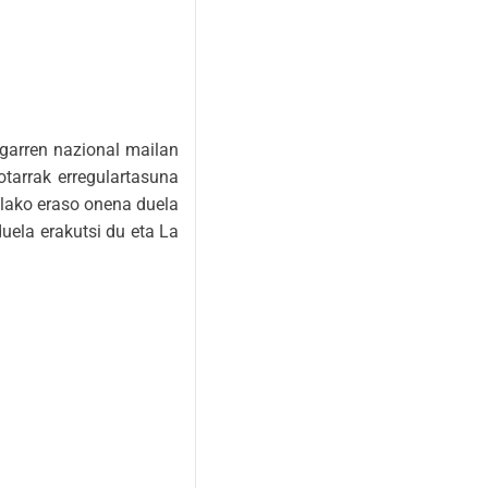
igarren nazional mailan
tarrak erregulartasuna
ailako eraso onena duela
uela erakutsi du eta La