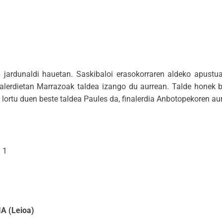
ardunaldi hauetan. Saskibaloi erasokorraren aldeko apustua
inalerdietan Marrazoak taldea izango du aurrean. Talde honek b
 lortu duen beste taldea Paules da, finalerdia Anbotopekoren au
 1
 (Leioa)