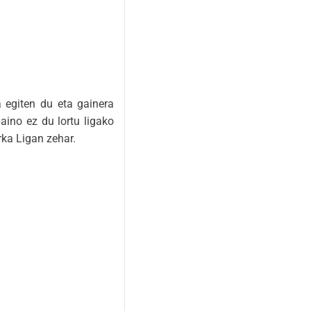
 egiten du eta gainera
aino ez du lortu ligako
rka Ligan zehar.