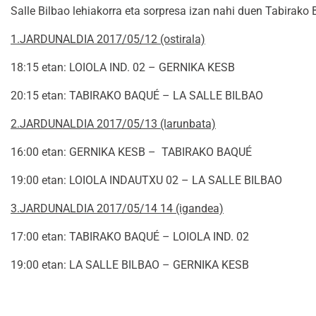
Salle Bilbao lehiakorra eta sorpresa izan nahi duen Tabirako 
1.JARDUNALDIA 2017/05/12 (ostirala)
18:15 etan: LOIOLA IND. 02 – GERNIKA KESB
20:15 etan: TABIRAKO BAQUÉ – LA SALLE BILBAO
2.JARDUNALDIA 2017/05/13 (larunbata)
16:00 etan: GERNIKA KESB – TABIRAKO BAQUÉ
19:00 etan: LOIOLA INDAUTXU 02 – LA SALLE BILBAO
3.JARDUNALDIA 2017/05/14 14 (igandea)
17:00 etan: TABIRAKO BAQUÉ – LOIOLA IND. 02
19:00 etan: LA SALLE BILBAO – GERNIKA KESB