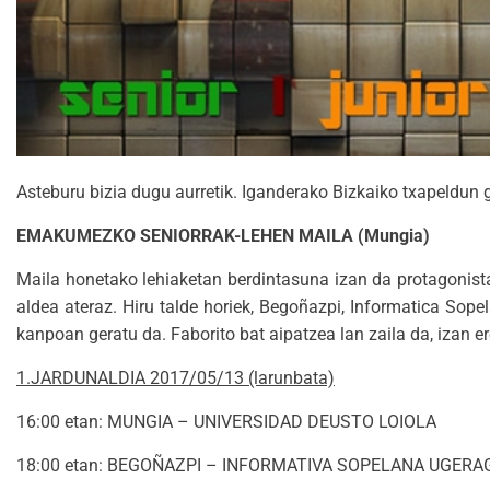
Asteburu bizia dugu aurretik. Iganderako Bizkaiko txapeldun 
EMAKUMEZKO SENIORRAK-LEHEN MAILA (Mungia)
Maila honetako lehiaketan berdintasuna izan da protagonist
aldea ateraz. Hiru talde horiek, Begoñazpi, Informatica Sop
kanpoan geratu da. Faborito bat aipatzea lan zaila da, izan er
1.JARDUNALDIA 2017/05/13 (larunbata)
16:00 etan: MUNGIA – UNIVERSIDAD DEUSTO LOIOLA
18:00 etan: BEGOÑAZPI – INFORMATIVA SOPELANA UGERA