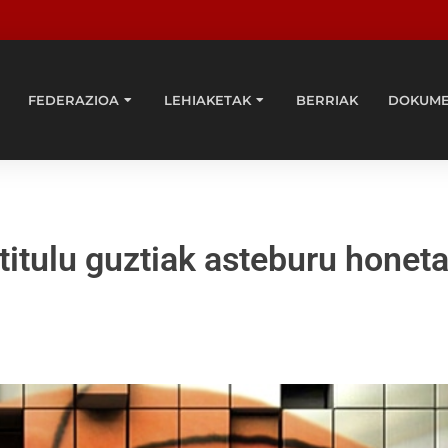
FEDERAZIOA
LEHIAKETAK
BERRIAK
DOKUM
itulu guztiak asteburu honet