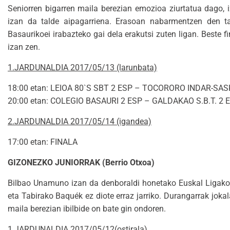
Seniorren bigarren maila berezian emozioa ziurtatua dago, 
izan da talde aipagarriena. Erasoan nabarmentzen den ta
Basaurikoei irabazteko gai dela erakutsi zuten ligan. Beste 
izan zen.
1.JARDUNALDIA 2017/05/13 (larunbata)
18:00 etan: LEIOA 80`S SBT 2 ESP – TOCORORO INDAR-SAS
20:00 etan: COLEGIO BASAURI 2 ESP – GALDAKAO S.B.T. 2 
2.JARDUNALDIA 2017/05/14 (igandea)
17:00 etan: FINALA
GIZONEZKO JUNIORRAK (Berrio Otxoa)
Bilbao Unamuno izan da denboraldi honetako Euskal Ligako 
eta Tabirako Baquék ez diote erraz jarriko. Durangarrak jokal
maila berezian ibilbide on bate gin ondoren.
1.JARDUNALDIA 2017/05/12(ostirala)