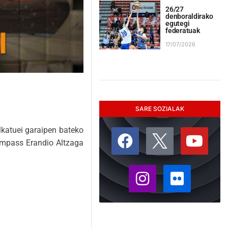
26/27
denboraldirako
egutegi
federatuak
17/07/2026
SARE SOZIALAK
lkatuei garaipen bateko
Compass Erandio Altzaga