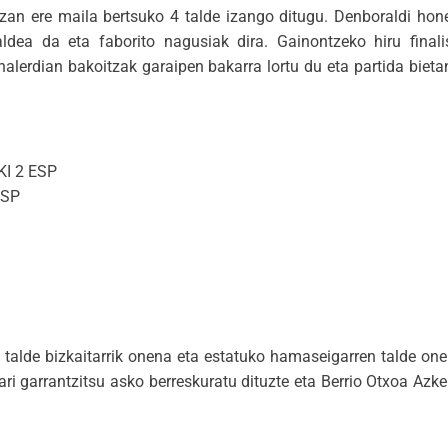
izan ere maila bertsuko 4 talde izango ditugu. Denboraldi hon
ldea da eta faborito nagusiak dira. Gainontzeko hiru final
finalerdian bakoitzak garaipen bakarra lortu du eta partida bie
KI 2 ESP
ESP
talde bizkaitarrik onena eta estatuko hamaseigarren talde one
ari garrantzitsu asko berreskuratu dituzte eta Berrio Otxoa Azk