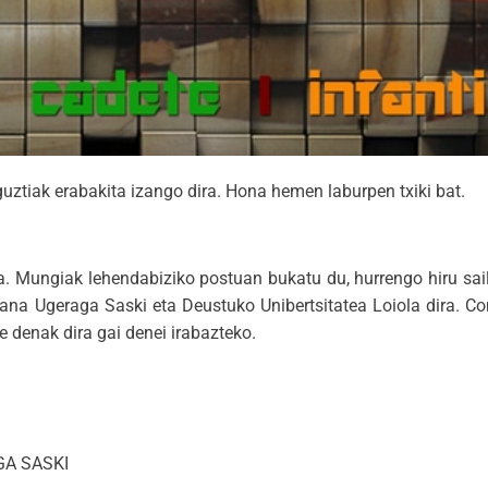
guztiak erabakita izango dira. Hona hemen laburpen txiki bat.
a. Mungiak lehendabiziko postuan bukatu du, hurrengo hiru sai
elana Ugeraga Saski eta Deustuko Unibertsitatea Loiola dira. 
e denak dira gai denei irabazteko.
GA SASKI