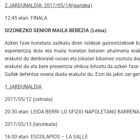
2.JARDUNALDIA: 2017/05/14(igandea)
12:45 etan: FINALA
GIZONEZKO SENIOR MAILA BEREZIA (Leioa)
Azken fase honetara sailkatu diren taldeak gainontzekoek b
esperientzia dute eta maila honetan beraien ahalmena erak
erakutsi du denboraldi osoan eta jokalari bikainez osotuta da
erakutsi du eta bere presentzia ohikoa bihurtu da azken fase
Sallek defentsa onena duela erakutsi du. Ezin da jakin zer ge
1.JARDUNALDIA
2017/05/12 (ostirala)
20:30 etan: LEIOA BERRI- LO SFIZIO NAPOLETANO BARRENA
2017/05/13 (larunbata)
16:00 etan: ESCOLAPIOS – LA SALLE