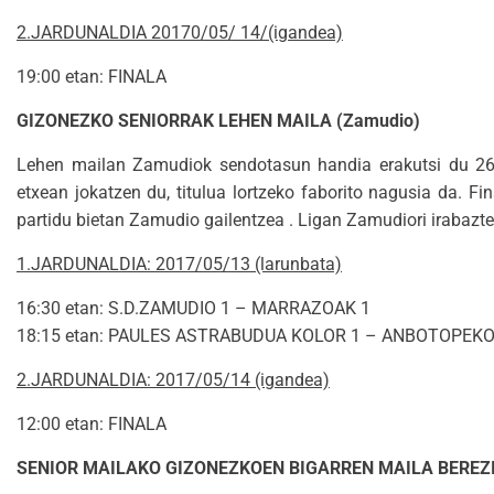
2.JARDUNALDIA 20170/05/ 14/(igandea)
19:00 etan: FINALA
GIZONEZKO SENIORRAK LEHEN MAILA (Zamudio)
Lehen mailan Zamudiok sendotasun handia erakutsi du 26 j
etxean jokatzen du, titulua lortzeko faborito nagusia da. F
partidu bietan Zamudio gailentzea . Ligan Zamudiori irabazte
1.JARDUNALDIA: 2017/05/13 (larunbata)
16:30 etan: S.D.ZAMUDIO 1 – MARRAZOAK 1
18:15 etan: PAULES ASTRABUDUA KOLOR 1 – ANBOTOPEKO
2.JARDUNALDIA: 2017/05/14 (igandea)
12:00 etan: FINALA
SENIOR MAILAKO GIZONEZKOEN BIGARREN MAILA BEREZIA