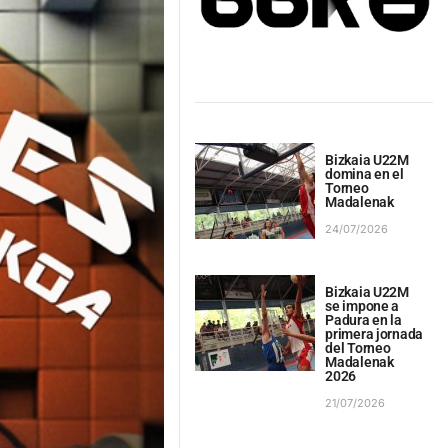
Bizkaia U22M
domina en el
Torneo
Madalenak
24/07/2026
Bizkaia U22M
se impone a
Padura en la
primera jornada
del Torneo
Madalenak
2026
21/07/2026