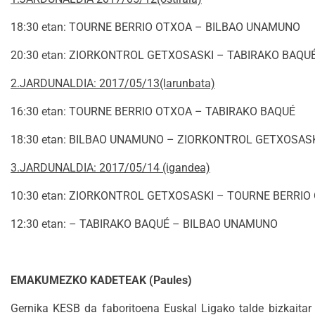
18:30 etan: TOURNE BERRIO OTXOA – BILBAO UNAMUNO
20:30 etan: ZIORKONTROL GETXOSASKI – TABIRAKO BAQU
2.JARDUNALDIA: 2017/05/13(larunbata)
16:30 etan: TOURNE BERRIO OTXOA – TABIRAKO BAQUÉ
18:30 etan: BILBAO UNAMUNO – ZIORKONTROL GETXOSAS
3.JARDUNALDIA: 2017/05/14 (igandea)
10:30 etan: ZIORKONTROL GETXOSASKI – TOURNE BERRIO
12:30 etan: – TABIRAKO BAQUÉ – BILBAO UNAMUNO
EMAKUMEZKO KADETEAK (Paules)
Gernika KESB da faboritoena Euskal Ligako talde bizkaitar