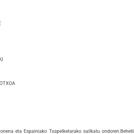
É
KI
 OTXOA
 onena eta Espainiako Txapelketarako sailkatu ondoren.Beheti