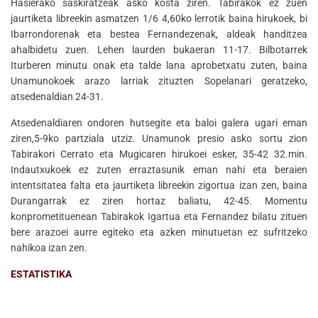
Hasierako saskiratzeak asko kosta ziren. Tabirakok ez zuen
jaurtiketa libreekin asmatzen 1/6 4,60ko lerrotik baina hirukoek, bi
Ibarrondorenak eta bestea Fernandezenak, aldeak handitzea
ahalbidetu zuen. Lehen laurden bukaeran 11-17. Bilbotarrek
Iturberen minutu onak eta talde lana aprobetxatu zuten, baina
Unamunokoek arazo larriak zituzten Sopelanari geratzeko,
atsedenaldian 24-31.
Atsedenaldiaren ondoren hutsegite eta baloi galera ugari eman
ziren,5-9ko partziala utziz. Unamunok presio asko sortu zion
Tabirakori Cerrato eta Mugicaren hirukoei esker, 35-42 32.min.
Indautxukoek ez zuten erraztasunik eman nahi eta beraien
intentsitatea falta eta jaurtiketa libreekin zigortua izan zen, baina
Durangarrak ez ziren hortaz baliatu, 42-45. Momentu
konprometituenean Tabirakok Igartua eta Fernandez bilatu zituen
bere arazoei aurre egiteko eta azken minutuetan ez sufritzeko
nahikoa izan zen.
ESTATISTIKA