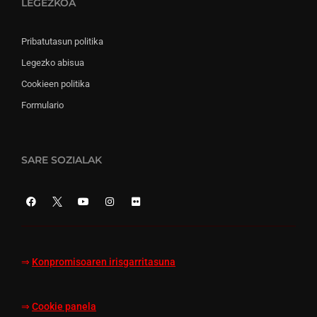
LEGEZKOA
Pribatutasun politika
Legezko abisua
Cookieen politika
Formulario
SARE SOZIALAK
⇒
Konpromisoaren irisgarritasuna
⇒
Cookie panela