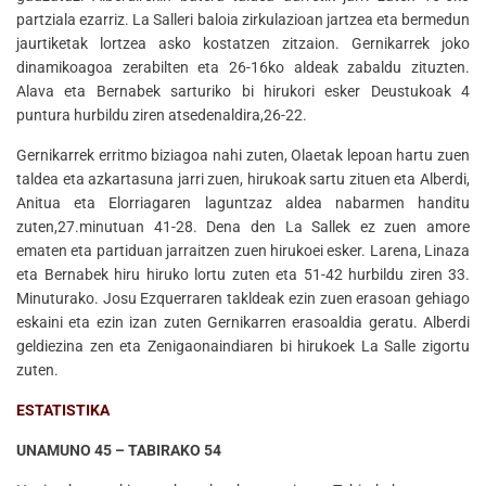
partziala ezarriz. La Salleri baloia zirkulazioan jartzea eta bermedun
jaurtiketak lortzea asko kostatzen zitzaion. Gernikarrek joko
dinamikoagoa zerabilten eta 26-16ko aldeak zabaldu zituzten.
Alava eta Bernabek sarturiko bi hirukori esker Deustukoak 4
puntura hurbildu ziren atsedenaldira,26-22.
Gernikarrek erritmo biziagoa nahi zuten, Olaetak lepoan hartu zuen
taldea eta azkartasuna jarri zuen, hirukoak sartu zituen eta Alberdi,
Anitua eta Elorriagaren laguntzaz aldea nabarmen handitu
zuten,27.minutuan 41-28. Dena den La Sallek ez zuen amore
ematen eta partiduan jarraitzen zuen hirukoei esker. Larena, Linaza
eta Bernabek hiru hiruko lortu zuten eta 51-42 hurbildu ziren 33.
Minuturako. Josu Ezquerraren takldeak ezin zuen erasoan gehiago
eskaini eta ezin izan zuten Gernikarren erasoaldia geratu. Alberdi
geldiezina zen eta Zenigaonaindiaren bi hirukoek La Salle zigortu
zuten.
ESTATISTIKA
UNAMUNO 45 – TABIRAKO 54