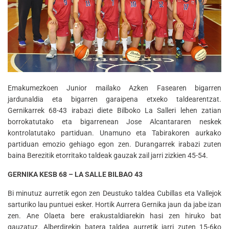
Emakumezkoen Junior mailako Azken Fasearen bigarren
jardunaldia eta bigarren garaipena etxeko taldearentzat.
Gernikarrek 68-43 irabazi diete Bilboko La Salleri lehen zatian
borrokatutako eta bigarrenean Jose Alcantararen neskek
kontrolatutako partiduan. Unamuno eta Tabirakoren aurkako
partiduan emozio gehiago egon zen. Durangarrek irabazi zuten
baina Berezitik etorritako taldeak gauzak zail jarri zizkien 45-54.
GERNIKA KESB 68 – LA SALLE BILBAO 43
Bi minutuz aurretik egon zen Deustuko taldea Cubillas eta Vallejok
sarturiko lau puntuei esker. Hortik Aurrera Gernika jaun da jabe izan
zen. Ane Olaeta bere erakustaldiarekin hasi zen hiruko bat
gauzatuz. Alberdirekin batera taldea aurretik jarri zuten 15-6ko