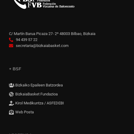
C/ Martín Barua Picaza 27- 2º 48003 Bilbao, Bizkaia
94 439 57 22
secretaria@bizkaiabasket.com
+ BSF
Bizkaiko Epaileen Batzordea
BizkaiaBasket Fundazioa
Kirol Medikuntza / ASFEDEBI
Web Posta