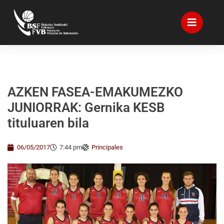
AZKEN FASEA-EMAKUMEZKO
JUNIORRAK: Gernika KESB
tituluaren bila
06/05/2017
7:44 pm
Principales