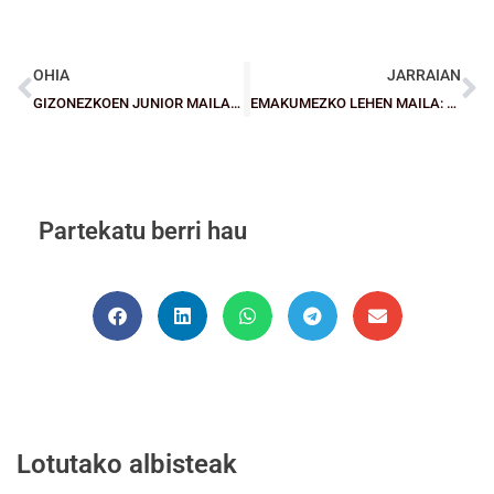
OHIA
JARRAIAN
GIZONEZKOEN JUNIOR MAILAKO ESPAINIAKO TXAPELKETA: Real Madril Txapeldun
EMAKUMEZKO LEHEN MAILA: Ardoik finaletik kanpo utzi du Tabirako Baque eta Gernikak Austarari irabazi dio
Partekatu berri hau
Lotutako albisteak