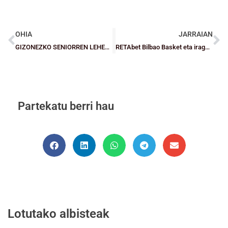
OHIA
JARRAIAN
GIZONEZKO SENIORREN LEHEN MAILAKO AZKEN FASEA: La Sallek nagusitasunez irabazi du eta Nazional mailara itzuli da
RETAbet Bilbao Basket eta iragarritako jaitsiera baten kronika
Partekatu berri hau
Lotutako albisteak