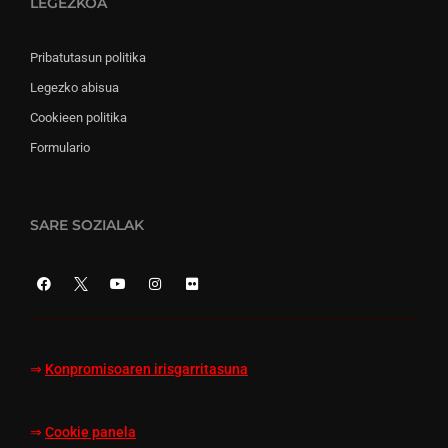
LEGEZKOA
Pribatutasun politika
Legezko abisua
Cookieen politika
Formulario
SARE SOZIALAK
⇒
Konpromisoaren irisgarritasuna
⇒
Cookie panela