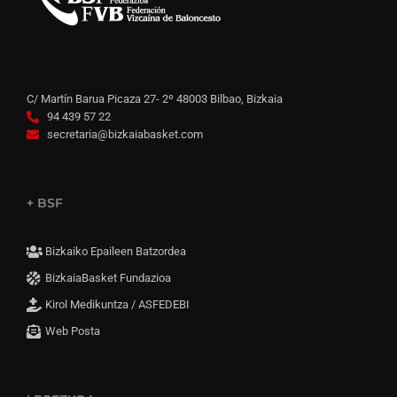
C/ Martín Barua Picaza 27- 2º 48003 Bilbao, Bizkaia
94 439 57 22
secretaria@bizkaiabasket.com
+ BSF
Bizkaiko Epaileen Batzordea
BizkaiaBasket Fundazioa
Kirol Medikuntza / ASFEDEBI
Web Posta