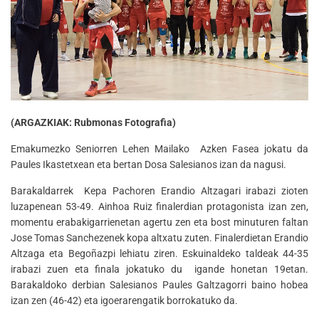
(ARGAZKIAK: Rubmonas Fotografia)
Emakumezko Seniorren Lehen Mailako Azken Fasea jokatu da
Paules Ikastetxean eta bertan Dosa Salesianos izan da nagusi.
Barakaldarrek Kepa Pachoren Erandio Altzagari irabazi zioten
luzapenean 53-49. Ainhoa Ruiz finalerdian protagonista izan zen,
momentu erabakigarrienetan agertu zen eta bost minuturen faltan
Jose Tomas Sanchezenek kopa altxatu zuten. Finalerdietan Erandio
Altzaga eta Begoñazpi lehiatu ziren. Eskuinaldeko taldeak 44-35
irabazi zuen eta finala jokatuko du igande honetan 19etan.
Barakaldoko derbian Salesianos Paules Galtzagorri baino hobea
izan zen (46-42) eta igoerarengatik borrokatuko da.