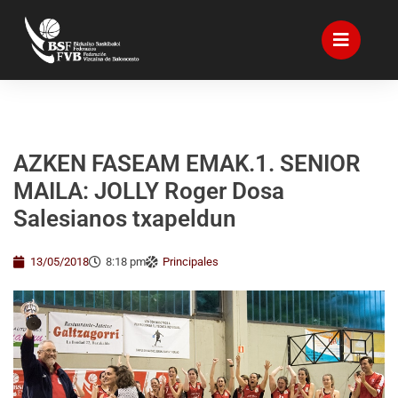
AZKEN FASEAM EMAK.1. SENIOR
MAILA: JOLLY Roger Dosa
Salesianos txapeldun
13/05/2018
8:18 pm
Principales