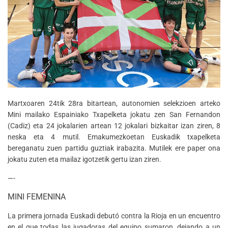
Martxoaren 24tik 28ra bitartean, autonomien selekzioen arteko
Mini mailako Espainiako Txapelketa jokatu zen San Fernandon
(Cadiz) eta 24 jokalarien artean 12 jokalari bizkaitar izan ziren, 8
neska eta 4 mutil. Emakumezkoetan Euskadik txapelketa
bereganatu zuen partidu guztiak irabazita. Mutilek ere paper ona
jokatu zuten eta mailaz igotzetik gertu izan ziren.
—-
MINI FEMENINA
La primera jornada Euskadi debutó contra la Rioja en un encuentro
en el que todas las jugadoras del equipo sumaron, dejando a un