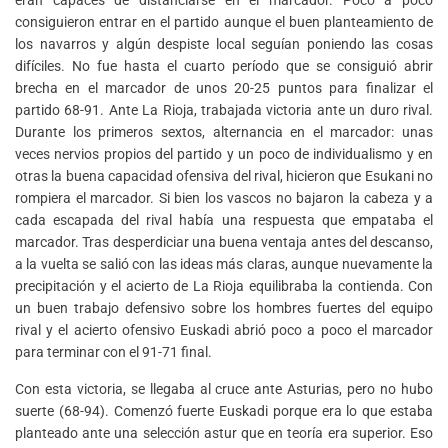
consiguieron entrar en el partido aunque el buen planteamiento de
los navarros y algún despiste local seguían poniendo las cosas
difíciles. No fue hasta el cuarto período que se consiguió abrir
brecha en el marcador de unos 20-25 puntos para finalizar el
partido 68-91. Ante La Rioja, trabajada victoria ante un duro rival.
Durante los primeros sextos, alternancia en el marcador: unas
veces nervios propios del partido y un poco de individualismo y en
otras la buena capacidad ofensiva del rival, hicieron que Esukani no
rompiera el marcador. Si bien los vascos no bajaron la cabeza y a
cada escapada del rival había una respuesta que empataba el
marcador. Tras desperdiciar una buena ventaja antes del descanso,
a la vuelta se salió con las ideas más claras, aunque nuevamente la
precipitación y el acierto de La Rioja equilibraba la contienda. Con
un buen trabajo defensivo sobre los hombres fuertes del equipo
rival y el acierto ofensivo Euskadi abrió poco a poco el marcador
para terminar con el 91-71 final.
Con esta victoria, se llegaba al cruce ante Asturias, pero no hubo
suerte (68-94). Comenzó fuerte Euskadi porque era lo que estaba
planteado ante una selección astur que en teoría era superior. Eso