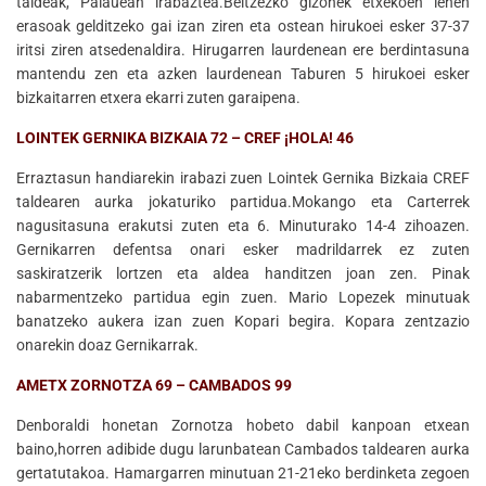
taldeak, Palauean irabaztea.Beltzezko gizonek etxekoen lehen
erasoak gelditzeko gai izan ziren eta ostean hirukoei esker 37-37
iritsi ziren atsedenaldira. Hirugarren laurdenean ere berdintasuna
mantendu zen eta azken laurdenean Taburen 5 hirukoei esker
bizkaitarren etxera ekarri zuten garaipena.
LOINTEK GERNIKA BIZKAIA 72 – CREF ¡HOLA! 46
Erraztasun handiarekin irabazi zuen Lointek Gernika Bizkaia CREF
taldearen aurka jokaturiko partidua.Mokango eta Carterrek
nagusitasuna erakutsi zuten eta 6. Minuturako 14-4 zihoazen.
Gernikarren defentsa onari esker madrildarrek ez zuten
saskiratzerik lortzen eta aldea handitzen joan zen. Pinak
nabarmentzeko partidua egin zuen. Mario Lopezek minutuak
banatzeko aukera izan zuen Kopari begira. Kopara zentzazio
onarekin doaz Gernikarrak.
AMETX ZORNOTZA 69 – CAMBADOS 99
Denboraldi honetan Zornotza hobeto dabil kanpoan etxean
baino,horren adibide dugu larunbatean Cambados taldearen aurka
gertatutakoa. Hamargarren minutuan 21-21eko berdinketa zegoen