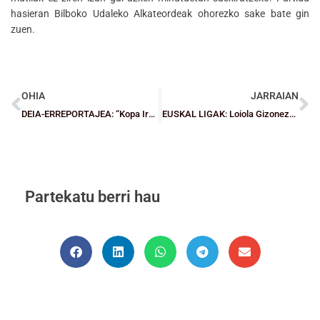
hasieran Bilboko Udaleko Alkateordeak ohorezko sake bate gin
zuen.
OHIA
JARRAIAN
DEIA-ERREPORTAJEA: “Kopa Irabaztera joango gara”
EUSKAL LIGAK: Loiola Gizonezkoen Kadete mailan eta Gernika Emakumezkoen Junior eta Kadete mailan, talderik indartsuenak
Partekatu berri hau