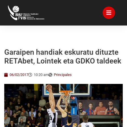
Garaipen handiak eskuratu dituzte
RETAbet, Lointek eta GDKO taldeek
06/02/2017
10:20 am
Principales