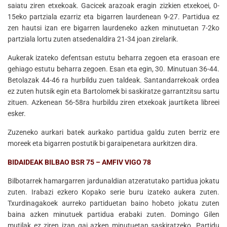
saiatu ziren etxekoak. Gacicek arazoak eragin zizkien etxekoei, 0-
15eko partziala ezarriz eta bigarren laurdenean 9-27. Partidua ez
zen hautsi izan ere bigarren laurdeneko azken minutuetan 7-2ko
partziala lortu zuten atsedenaldira 21-34 joan zirelarik.
Aukerak izateko defentsan estutu beharra zegoen eta erasoan ere
gehiago estutu beharra zegoen. Esan eta egin, 30. Minutuan 36-44.
Betolazak 44-46 ra hurbildu zuen taldeak. Santandarrekoak ordea
ez zuten hutsik egin eta Bartolomek bi saskiratze garrantzitsu sartu
zituen. Azkenean 56-58ra hurbildu ziren etxekoak jaurtiketa libreei
esker.
Zuzeneko aurkari batek aurkako partidua galdu zuten berriz ere
moreek eta bigarren postutik bi garaipenetara aurkitzen dira.
BIDAIDEAK BILBAO BSR 75 – AMFIV VIGO 78
Bilbotarrek hamargarren jardunaldian atzeratutako partidua jokatu
zuten. Irabazi ezkero Kopako serie buru izateko aukera zuten.
Txurdinagakoek aurreko partiduetan baino hobeto jokatu zuten
baina azken minutuek partidua erabaki zuten. Domingo Gilen
mutilak ez ziren izan gai azken minutuetan saskiratzeko. Partidu