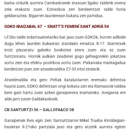
baina ordutik aurrera Cambadoseek erasoan ligako talderik onena
zela erakutsi zuen. Ezinezkoa zen berdeentzat talde horia
geldiaraztea. Bigarren laurdenean bukatu zen partidua.
GDKO IBAIZABAL 67 – SNATT’S FEMENÍ SANT ADRIÀ 54
LF2ko talde indartsuenetariko bat jaso zuen GDKOk, horren adibide
dugu lehen laurden bukaeran izandako emaitza 8-17. Ibarretxek
inoiz plazaratu gabeko boskotea atera zuen eta ez zuen
funtzionatu. Horrek aulkian zeudenei gogo gehiagorekin jokatzea
sortu zien eta efektu positiboa sortu zuen. Pixkanaka markagailua
berdintzen joan zen atsedenaldira 27-33 iritsi zirelarik.
Atsedenaldia eta gero Peñak kataluniarren eremuko defentsa
hautsi zuen, GDKO defentsan ongi kokatu zen eta Ramascok taldea
bere gain hartu zuen azken garaipenera eramateko. Avegarea ere
alde jarri zuten Galdakaokoek.
CB SANTURTZI 56 – GALLOFA&CO 58
Garaipenak ihes egin zien Santurtziarrei Mikel Trueba Kiroldegian-
hasieran 9-21eko partziala jaso eta gero atzetik aurrera egiten