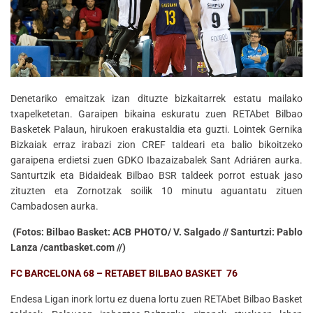
Denetariko emaitzak izan dituzte bizkaitarrek estatu mailako
txapelketetan. Garaipen bikaina eskuratu zuen RETAbet Bilbao
Basketek Palaun, hirukoen erakustaldia eta guzti. Lointek Gernika
Bizkaiak erraz irabazi zion CREF taldeari eta balio bikoitzeko
garaipena erdietsi zuen GDKO Ibazaizabalek Sant Adriáren aurka.
Santurtzik eta Bidaideak Bilbao BSR taldeek porrot estuak jaso
zituzten eta Zornotzak soilik 10 minutu aguantatu zituen
Cambadosen aurka.
(Fotos: Bilbao Basket: ACB PHOTO/ V. Salgado // Santurtzi: Pablo
Lanza /cantbasket.com //)
FC BARCELONA 68 – RETABET BILBAO BASKET 76
Endesa Ligan inork lortu ez duena lortu zuen RETAbet Bilbao Basket