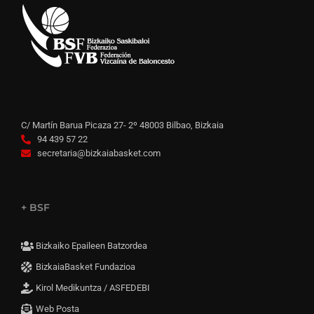
C/ Martín Barua Picaza 27- 2º 48003 Bilbao, Bizkaia
94 439 57 22
secretaria@bizkaiabasket.com
+ BSF
Bizkaiko Epaileen Batzordea
BizkaiaBasket Fundazioa
Kirol Medikuntza / ASFEDEBI
Web Posta