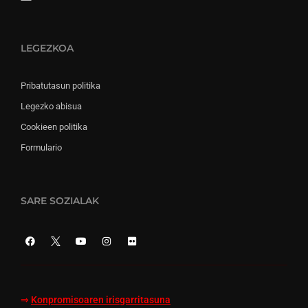
LEGEZKOA
Pribatutasun politika
Legezko abisua
Cookieen politika
Formulario
SARE SOZIALAK
⇒
Konpromisoaren irisgarritasuna