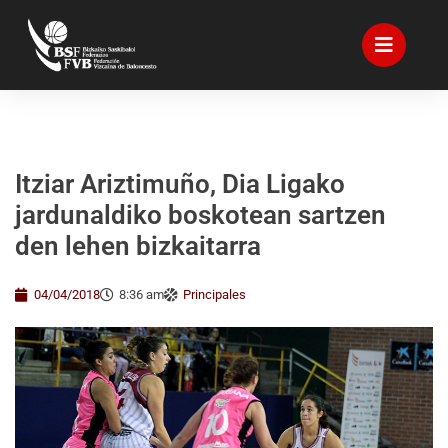
Itziar Ariztimuño, Dia Ligako
jardunaldiko boskotean sartzen
den lehen bizkaitarra
04/04/2018
8:36 am
Principales