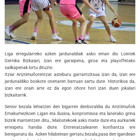
Liga erregularreko azken jardunaldiak asko eman dio Lointek
Gernika Bizkaiari, izan ere garaipena, giroa eta playoffetako
sailkapenak lortu dituzte.
Itziar Ariztimuñorentzat asteburu garrantzitsua izan da, izan ere
jardunaldiko boskote onenaren barruan sartu dute. Historikoa da,
izan ere orain arte ez da egon ohore hori izan duen jokalari
bizkaitarrik.
Senior bezala lehiatzen den bigarren denboraldia du Ariztimuñok
Emakumezkoen Ligan eta ilusioa, konpromisoa eta lanerako grina
bizirik mantentzen ditu., Malostekoek asko maite dute eta aurkariek
errespetu handia diote. Entrenatzailearen konfiantza ere
bereganatu du. Azken hilabetean gertatu bezala,pasa den igandean