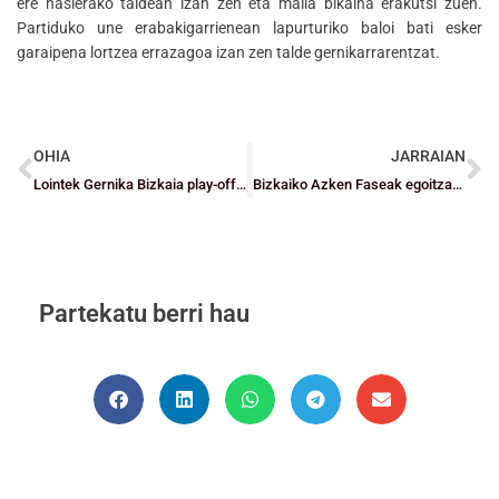
ere hasierako taldean izan zen eta maila bikaina erakutsi zuen.
Partiduko une erabakigarrienean lapurturiko baloi bati esker
garaipena lortzea errazagoa izan zen talde gernikarrarentzat.
OHIA
JARRAIAN
Lointek Gernika Bizkaia play-offetarako sailkatu da eta RETAbet arazoetan sar liteke
Bizkaiko Azken Faseak egoitzak dituzte
Partekatu berri hau