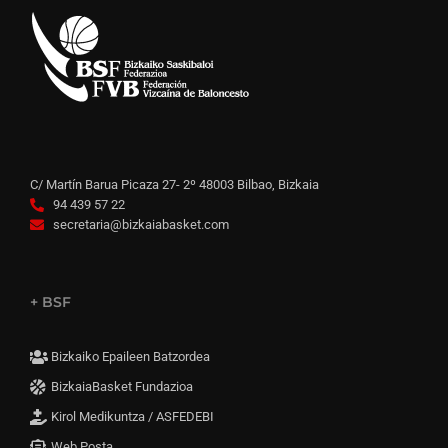
C/ Martín Barua Picaza 27- 2º 48003 Bilbao, Bizkaia
94 439 57 22
secretaria@bizkaiabasket.com
+ BSF
Bizkaiko Epaileen Batzordea
BizkaiaBasket Fundazioa
Kirol Medikuntza / ASFEDEBI
Web Posta