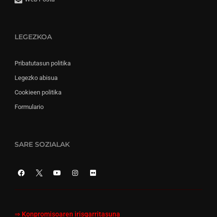
LEGEZKOA
Pribatutasun politika
Legezko abisua
Cookieen politika
Formulario
SARE SOZIALAK
⇒
Konpromisoaren irisgarritasuna