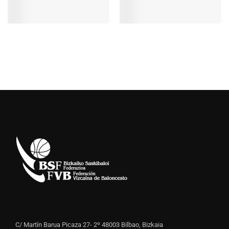
C/ Martín Barua Picaza 27- 2º 48003 Bilbao, Bizkaia