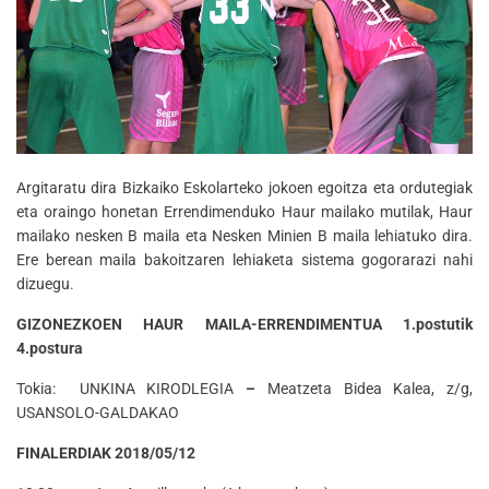
Argitaratu dira Bizkaiko Eskolarteko jokoen egoitza eta ordutegiak
eta oraingo honetan Errendimenduko Haur mailako mutilak, Haur
mailako nesken B maila eta Nesken Minien B maila lehiatuko dira.
Ere berean maila bakoitzaren lehiaketa sistema gogorarazi nahi
dizuegu.
GIZONEZKOEN HAUR MAILA-ERRENDIMENTUA 1.postutik
4.postura
Tokia: UNKINA KIRODLEGIA
–
Meatzeta Bidea Kalea, z/g,
USANSOLO-GALDAKAO
FINALERDIAK 2018/05/12