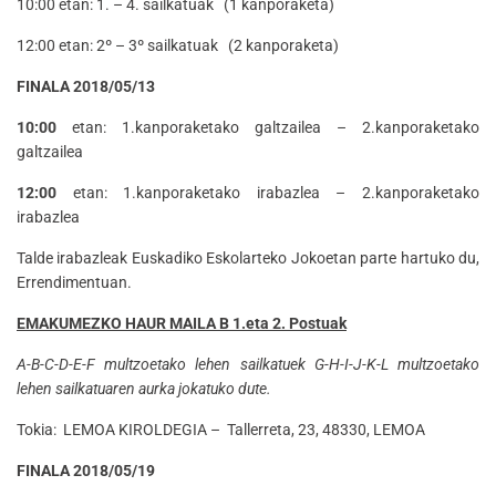
10:00 etan:
1. – 4. sailkatuak (1 kanporaketa)
12:00 etan: 2º – 3º sailkatuak (2 kanporaketa)
FINALA 2018/05/13
10:00
etan: 1.kanporaketako galtzailea – 2.kanporaketako
galtzailea
12:00
etan: 1.kanporaketako irabazlea – 2.kanporaketako
irabazlea
Talde irabazleak Euskadiko Eskolarteko Jokoetan parte hartuko du,
Errendimentuan.
EMAKUMEZKO HAUR MAILA B 1.eta 2. Postuak
A-B-C-D-E-F multzoetako lehen sailkatuek G-H-I-J-K-L multzoetako
lehen sailkatuaren aurka jokatuko dute.
Tokia: LEMOA KIROLDEGIA – Tallerreta, 23, 48330, LEMOA
FINALA 2018/05/19