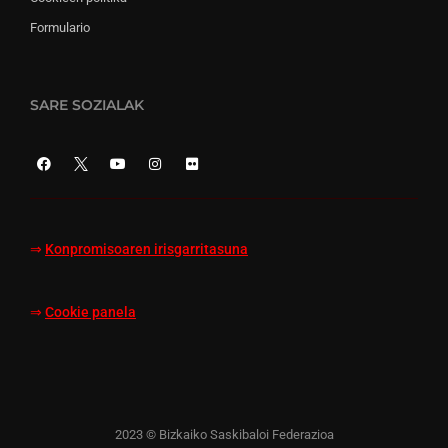
Formulario
SARE SOZIALAK
⇒
Konpromisoaren irisgarritasuna
⇒
Cookie panela
2023 © Bizkaiko Saskibaloi Federazioa