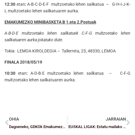
12:30
etan
:
A-B-C-D-E-F multzoetako lehen sailkatua – G-H-I-J-K-
L multzoetako lehen sailkatuaren aurka.
EMAKUMEZKO MINIBASKETA B 1.eta 2.Postuak
A-B-D-E multzoetako lehen sailkatuek C-F-G multzoetako lehen
sailkatuaren aurka jokatuko dute.
Tokia: LEMOA KIROLDEGIA – Tallerreta, 23, 48330, LEMOA
FINALA 2018/05/19
10:30
etan
:
A-D-B-E multzoetako lehen sailkatua – C-F-G
multzoetako lehen sailkatuaren aurka.
OHIA
JARRAIAN
Dagoeneko, GDKOk Emakumezkoen Ligara igotzeko garaitu beharreko aurkariak ezagutzen ditu, baita ordutegiak ere
EUSKAL LIGAK: Estatu mailako txapelketetarako txartelak gero eta zailago daude baina maila mantentze batzuk ziurtatu dira