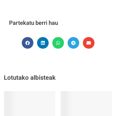
Partekatu berri hau
Lotutako albisteak