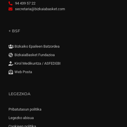
94 439 57 22
secretaria@bizkaiabasket.com
+ BSF
Bizkaiko Epaileen Batzordea
BizkaiaBasket Fundazioa
Kirol Medikuntza / ASFEDEBI
Web Posta
LEGEZKOA
Pribatutasun politika
Legezko abisua
Cookieen politika