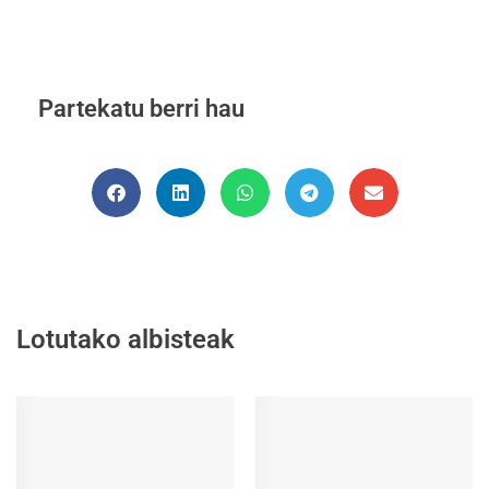
Partekatu berri hau
Lotutako albisteak