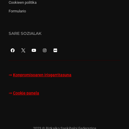
Cookieen politika
Formulario
SARE SOZIALAK
⇒
Konpromisoaren irisgarritasuna
⇒
Cookie panela
2023 © Bizkaiko Saskibaloi Federazioa