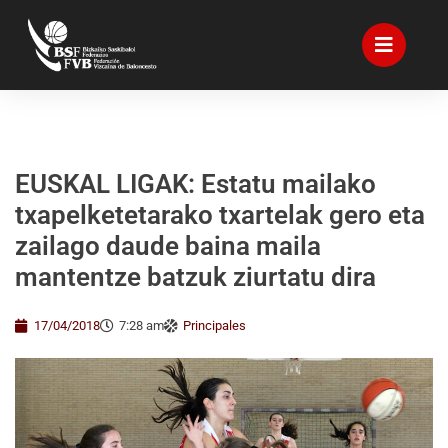
EUSKAL LIGAK: Estatu mailako
txapelketetarako txartelak gero eta
zailago daude baina maila
mantentze batzuk ziurtatu dira
17/04/2018
7:28 am
Principales