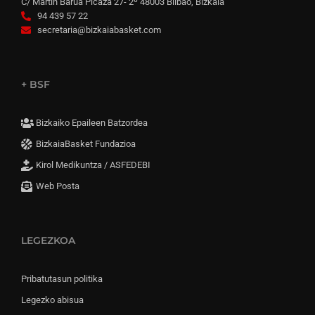
C/ Martín Barua Picaza 27- 2º 48003 Bilbao, Bizkaia
94 439 57 22
secretaria@bizkaiabasket.com
+ BSF
Bizkaiko Epaileen Batzordea
BizkaiaBasket Fundazioa
Kirol Medikuntza / ASFEDEBI
Web Posta
LEGEZKOA
Pribatutasun politika
Legezko abisua