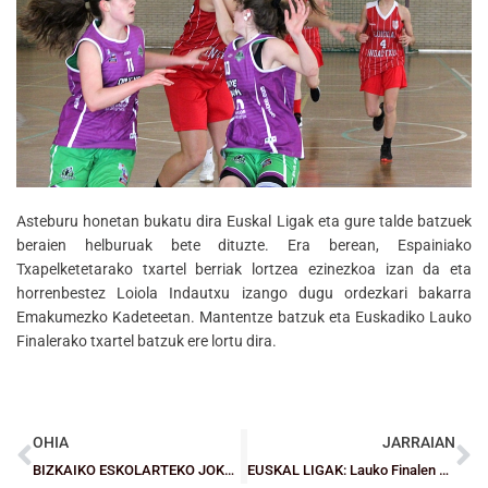
Asteburu honetan bukatu dira Euskal Ligak eta gure talde batzuek
beraien helburuak bete dituzte. Era berean, Espainiako
Txapelketetarako txartel berriak lortzea ezinezkoa izan da eta
horrenbestez Loiola Indautxu izango dugu ordezkari bakarra
Emakumezko Kadeteetan. Mantentze batzuk eta Euskadiko Lauko
Finalerako txartel batzuk ere lortu dira.
OHIA
JARRAIAN
BIZKAIKO ESKOLARTEKO JOKOAK: Egoitzak, ordutegiak eta lehiaketa sistema
EUSKAL LIGAK: Lauko Finalen egoitza eta ordutegiak erabakita