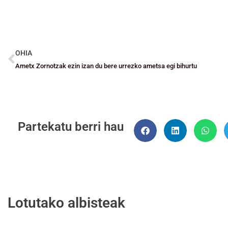
OHIA
Ametx Zornotzak ezin izan du bere urrezko ametsa egi bihurtu
Partekatu berri hau
Lotutako albisteak