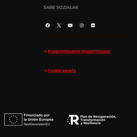
SARE SOZIALAK
⇒
Konpromisoaren irisgarritasuna
⇒
Cookie panela