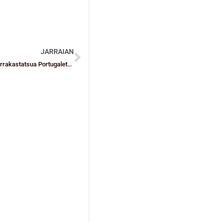
JARRAIAN
Eguraldi txarrari aurre egiteko, saskibaloi ona. Parte-hartze arrakastatsua Portugaleteko 2 Belaunaldi Torneoan