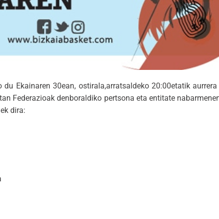
 du Ekainaren 30ean, ostirala,arratsaldeko 20:00etatik aurrer
tan Federazioak denboraldiko pertsona eta entitate nabarmenena
ek dira:
a