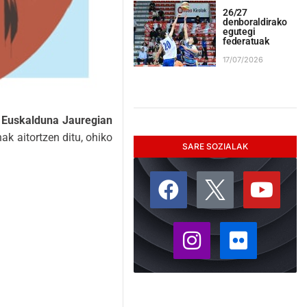
26/27
denboraldirako
egutegi
federatuak
17/07/2026
a
Euskalduna Jauregian
k aitortzen ditu, ohiko
SARE SOZIALAK