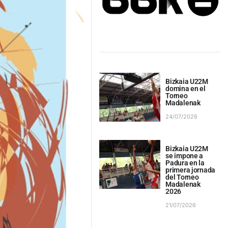
Bizkaia U22M
domina en el
Torneo
Madalenak
24/07/2026
Bizkaia U22M
se impone a
Padura en la
primera jornada
del Torneo
Madalenak
2026
21/07/2026