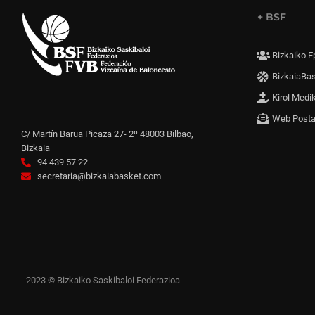
+ BSF
Bizkaiko E
BizkaiaBa
Kirol Medi
Web Post
C/ Martín Barua Picaza 27- 2º 48003 Bilbao,
Bizkaia
94 439 57 22
secretaria@bizkaiabasket.com
2023 © Bizkaiko Saskibaloi Federazioa