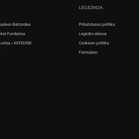
LEGEZKOA
paileen Batzordea
Pribatutasun politika
sket Fundazioa
Legezko abisua
kuntza / ASFEDEBI
Cookieen politika
a
Formulario