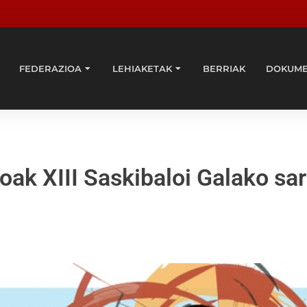
FEDERAZIOA
LEHIAKETAK
BERRIAK
DOKUM
oak XIII Saskibaloi Galako sar