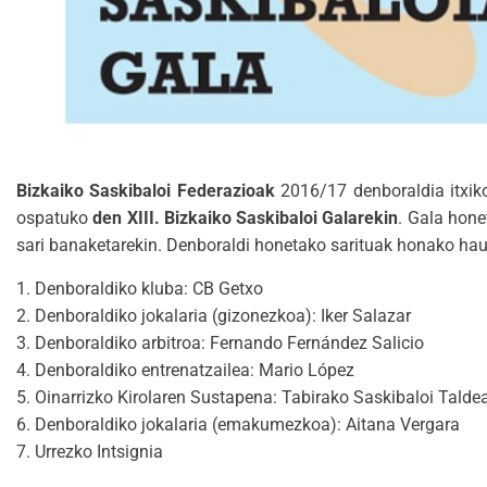
Bizkaiko Saskibaloi Federazioak
2016/17 denboraldia itxiko
ospatuko
den XIII. Bizkaiko Saskibaloi Galarekin
. Gala hone
sari banaketarekin. Denboraldi honetako sarituak honako hau
1. Denboraldiko kluba: CB Getxo
2. Denboraldiko jokalaria (gizonezkoa): Iker Salazar
3. Denboraldiko arbitroa: Fernando Fernández Salicio
4. Denboraldiko entrenatzailea: Mario López
5. Oinarrizko Kirolaren Sustapena: Tabirako Saskibaloi Talde
6. Denboraldiko jokalaria (emakumezkoa): Aitana Vergara
7. Urrezko Intsignia