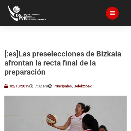
[:es]Las preselecciones de Bizkaia
afrontan la recta final de la
preparación
02/10/2019
7:02 am
Principales
,
Selekzioak