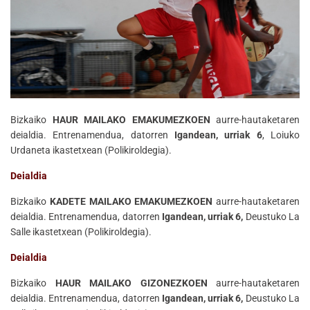
Bizkaiko
HAUR MAILAKO EMAKUMEZKOEN
aurre-hautaketaren
deialdia. Entrenamendua, datorren
Igandean, urriak 6
, Loiuko
Urdaneta ikastetxean (Polikiroldegia).
Deialdia
Bizkaiko
KADETE MAILAKO EMAKUMEZKOEN
aurre-hautaketaren
deialdia. Entrenamendua, datorren
Igandean, urriak 6,
Deustuko La
Salle ikastetxean (Polikiroldegia).
Deialdia
Bizkaiko
HAUR MAILAKO GIZONEZKOEN
aurre-hautaketaren
deialdia. Entrenamendua, datorren
Igandean, urriak 6,
Deustuko La