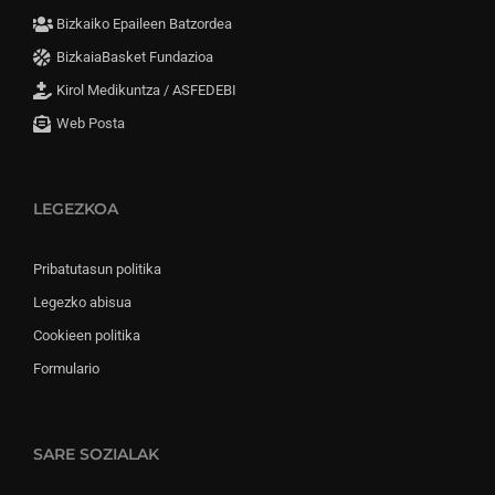
Bizkaiko Epaileen Batzordea
BizkaiaBasket Fundazioa
Kirol Medikuntza / ASFEDEBI
Web Posta
LEGEZKOA
Pribatutasun politika
Legezko abisua
Cookieen politika
Formulario
SARE SOZIALAK