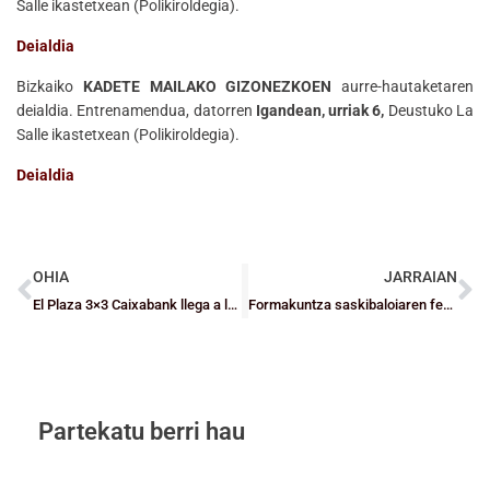
Salle ikastetxean (Polikiroldegia).
Deialdia
Bizkaiko
KADETE MAILAKO GIZONEZKOEN
aurre-hautaketaren
deialdia. Entrenamendua, datorren
Igandean, urriak 6,
Deustuko La
Salle ikastetxean (Polikiroldegia).
Deialdia
OHIA
JARRAIAN
El Plaza 3×3 Caixabank llega a la explanada del Guggenheim de Bilbao
Formakuntza saskibaloiaren festa bueltan da: BBK UP 2019
Partekatu berri hau