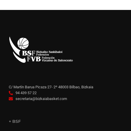
C/ Martín Barua Picaza 27- 2º 48003 Bilbao, Bizkaia
94 439 57 22
secretaria@bizkaiabasket.com
+ BSF