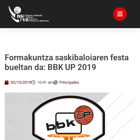
Formakuntza saskibaloiaren festa
bueltan da: BBK UP 2019
02/10/2019
10:41 am
Principales