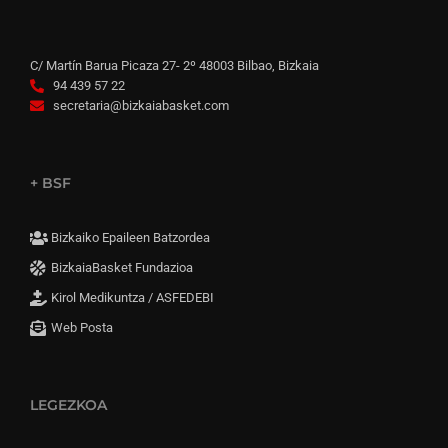
C/ Martín Barua Picaza 27- 2º 48003 Bilbao, Bizkaia
94 439 57 22
secretaria@bizkaiabasket.com
+ BSF
Bizkaiko Epaileen Batzordea
BizkaiaBasket Fundazioa
Kirol Medikuntza / ASFEDEBI
Web Posta
LEGEZKOA