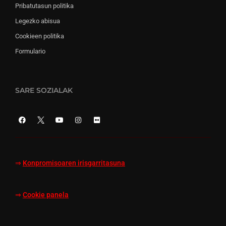
Pribatutasun politika
Legezko abisua
Cookieen politika
Formulario
SARE SOZIALAK
⇒
Konpromisoaren irisgarritasuna
⇒
Cookie panela