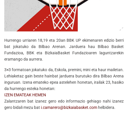
Hurrengo urriaren 18,19 eta 20an BBK UP ekimenaren edizio berri
bat jokatuko da Bilbao Arenan. Jarduera hau Bilbao Basket
Fundazioa, BBK eta BizkaiaBasket Fundazioaren laguntzarekin
eramango da aurrera.
3×3 formatoan jokatuko da, Eskola, premini, mini eta haur mailetan.
Lehiaketaz gain beste hainbat jarduera burutuko dira Bilbao Arena
inguruan. Izena emateko epea astelehen honetan, irailak 23, hasiko
da hurrengo esteka honetan:
IZEN EMATEAK HEMEN
Zalantzaren bat izanez gero edo informazio gehiago nahi izanez
gero bidali mezu bat
i.camarero@bizkaiabasket.com
helbidera.