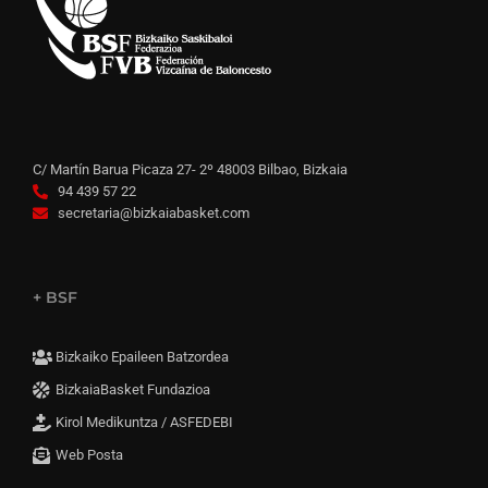
C/ Martín Barua Picaza 27- 2º 48003 Bilbao, Bizkaia
94 439 57 22
secretaria@bizkaiabasket.com
+ BSF
Bizkaiko Epaileen Batzordea
BizkaiaBasket Fundazioa
Kirol Medikuntza / ASFEDEBI
Web Posta