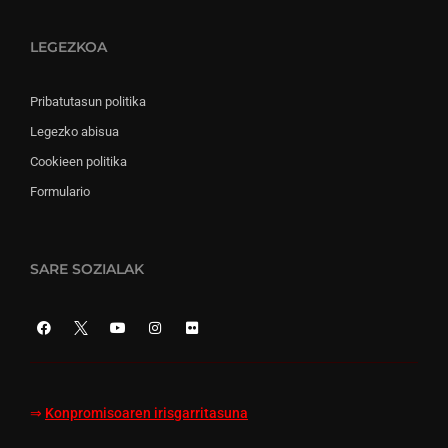
LEGEZKOA
Pribatutasun politika
Legezko abisua
Cookieen politika
Formulario
SARE SOZIALAK
⇒
Konpromisoaren irisgarritasuna