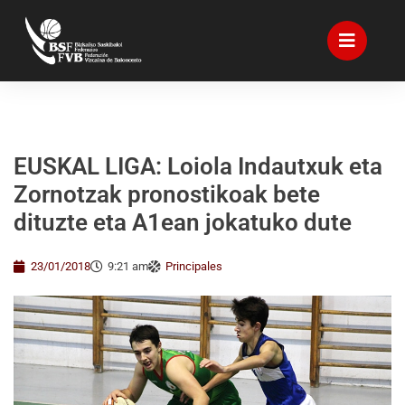
EUSKAL LIGA: Loiola Indautxuk eta
Zornotzak pronostikoak bete
dituzte eta A1ean jokatuko dute
23/01/2018
9:21 am
Principales