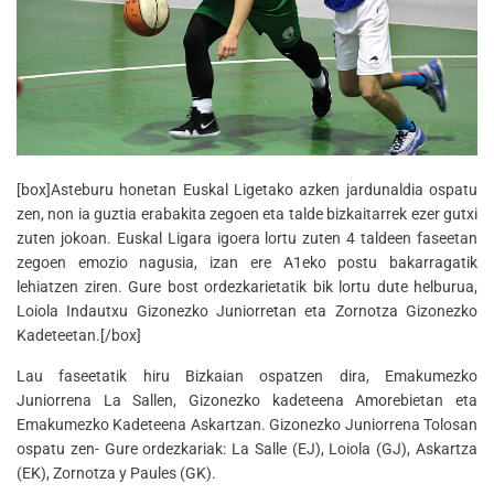
[box]Asteburu honetan Euskal Ligetako azken jardunaldia ospatu
zen, non ia guztia erabakita zegoen eta talde bizkaitarrek ezer gutxi
zuten jokoan. Euskal Ligara igoera lortu zuten 4 taldeen faseetan
zegoen emozio nagusia, izan ere A1eko postu bakarragatik
lehiatzen ziren. Gure bost ordezkarietatik bik lortu dute helburua,
Loiola Indautxu Gizonezko Juniorretan eta Zornotza Gizonezko
Kadeteetan.[/box]
Lau faseetatik hiru Bizkaian ospatzen dira, Emakumezko
Juniorrena La Sallen, Gizonezko kadeteena Amorebietan eta
Emakumezko Kadeteena Askartzan. Gizonezko Juniorrena Tolosan
ospatu zen- Gure ordezkariak: La Salle (EJ), Loiola (GJ), Askartza
(EK), Zornotza y Paules (GK).