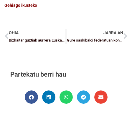
Gehiago ikusteko
OHIA
JARRAIAN
Bizkaitar guztiak aurrera Euskadiko Minietan
Gure saskibaloi federatuan kontuan izan beharreko datak
Partekatu berri hau