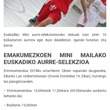
Euskadiko Mini aurre-selekzioetarako deituak izan ziren 16
bizkaitarren aurrera egin dute deialdietan. Igande honetan zita
berria.
EMAKUMEZKOEN MINI MAILAKO
EUSKADIKO AURRE-SELEKZIOA
Entrenamendua 2018ko urtarrilaren 28ean ospatuko da,igandea,
Eibarko Lan Unibertsitatean (Otaola Etorbidea 19, Eibar), hurrengo
lan plangintzarekin:
– Entrenamendua: 10,00etatik 11,30etara (09:30etarako aurkeztu
beharko da)
– Bazkaria: 13,00etan