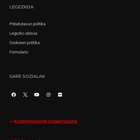
LEGEZKOA
Pribatutasun politika
Legezko abisua
Cookieen politika
Formulario
SARE SOZIALAK
⇒
Konpromisoaren irisgarritasuna