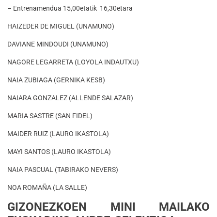
– Entrenamendua 15,00etatik 16,30etara
HAIZEDER DE MIGUEL (UNAMUNO)
DAVIANE MINDOUDI (UNAMUNO)
NAGORE LEGARRETA (LOYOLA INDAUTXU)
NAIA ZUBIAGA (GERNIKA KESB)
NAIARA GONZALEZ (ALLENDE SALAZAR)
MARIA SASTRE (SAN FIDEL)
MAIDER RUIZ (LAURO IKASTOLA)
MAYI SANTOS (LAURO IKASTOLA)
NAIA PASCUAL (TABIRAKO NEVERS)
NOA ROMAÑA (LA SALLE)
GIZONEZKOEN MINI MAILAKO