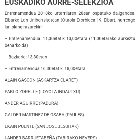
EUSKADIKO AURRE-SELEKZIOA
Entrenamendua 2018ko urtarrilaren 28ean ospatuko da,igandea,
Eibarko Lan Unibertsitatean (Otaola Etorbidea 19, Eibar), hurrengo
lan plangintzarekin:
– Entrenamendua: 11,30etatik 13,00etara (11:00etarako aurkeztu
beharko da)
– Bazkaria: 13,30etan
– Entrenamendua 16,30etatik 18,00etara
ALAIN GASCON (ASKARTZA CLARET)
PABLO ZORELLE (LOYOLA INDAUTXU)
ANDER AGUIRRE (PADURA)
GALDER MARTINEZ DE OSABA (PAULES)
EKAIN PUENTE (SAN JOSE JESUITAK)
LANDER BARRUETABEÑA (TABIRAKO NEVERS)