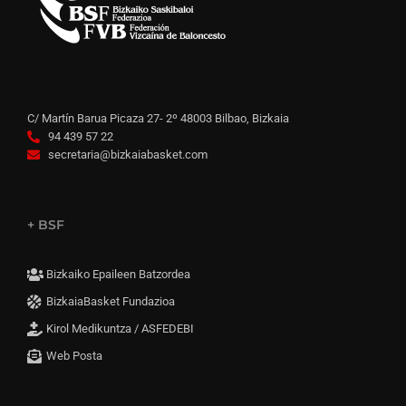
C/ Martín Barua Picaza 27- 2º 48003 Bilbao, Bizkaia
94 439 57 22
secretaria@bizkaiabasket.com
+ BSF
Bizkaiko Epaileen Batzordea
BizkaiaBasket Fundazioa
Kirol Medikuntza / ASFEDEBI
Web Posta