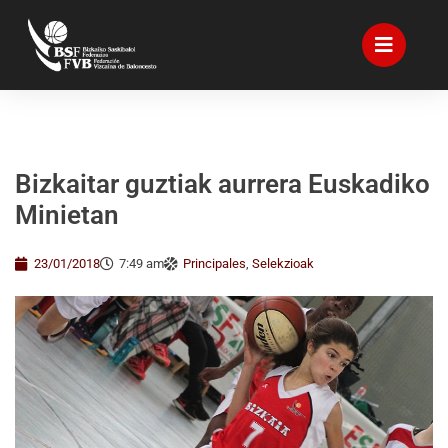
Bizkaitar guztiak aurrera Euskadiko
Minietan
23/01/2018
7:49 am
Principales
,
Selekzioak