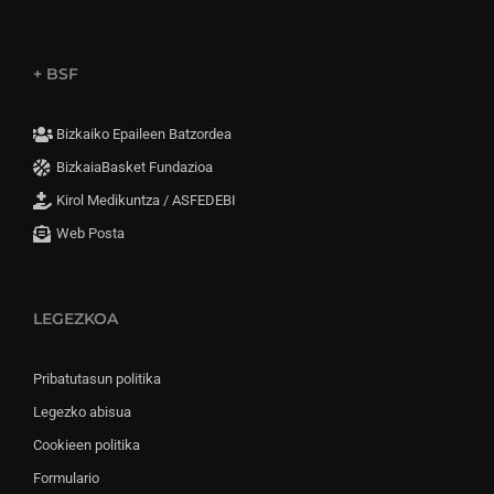
+ BSF
Bizkaiko Epaileen Batzordea
BizkaiaBasket Fundazioa
Kirol Medikuntza / ASFEDEBI
Web Posta
LEGEZKOA
Pribatutasun politika
Legezko abisua
Cookieen politika
Formulario