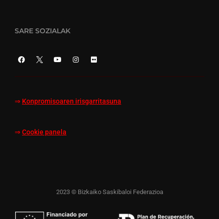
SARE SOZIALAK
⇒
Konpromisoaren irisgarritasuna
⇒
Cookie panela
2023 © Bizkaiko Saskibaloi Federazioa