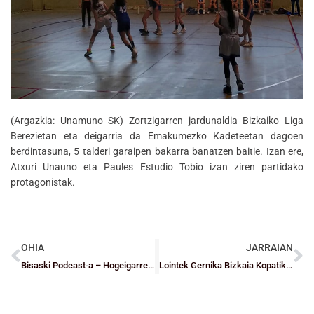
(Argazkia: Unamuno SK) Zortzigarren jardunaldia Bizkaiko Liga
Berezietan eta deigarria da Emakumezko Kadeteetan dagoen
berdintasuna, 5 talderi garaipen bakarra banatzen baitie. Izan ere,
Atxuri Unauno eta Paules Estudio Tobio izan ziren partidako
protagonistak.
OHIA
JARRAIAN
Bisaski Podcast-a – Hogeigarren saioa
Lointek Gernika Bizkaia Kopatik at geratu da luzapenean. Kolpe mingarria