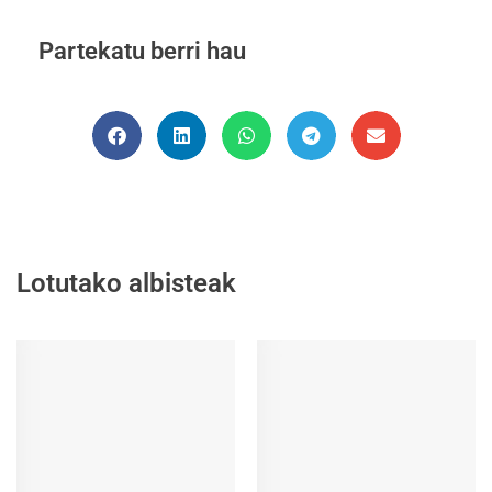
Partekatu berri hau
Lotutako albisteak