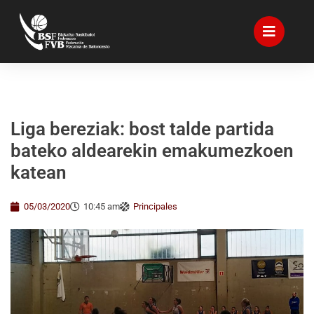
Liga bereziak: bost talde partida
bateko aldearekin emakumezkoen
katean
05/03/2020
10:45 am
Principales