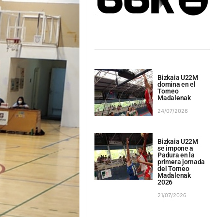
Bizkaia U22M
domina en el
Torneo
Madalenak
24/07/2026
Bizkaia U22M
se impone a
Padura en la
primera jornada
del Torneo
Madalenak
2026
21/07/2026