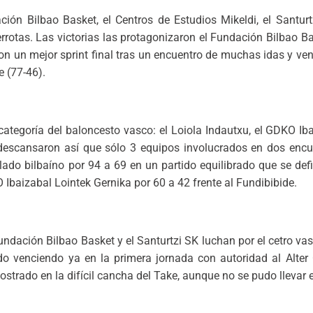
ión Bilbao Basket, el Centros de Estudios Mikeldi, el Santurt
rrotas. Las victorias las protagonizaron el Fundación Bilbao B
on un mejor sprint final tras un encuentro de muchas idas y veni
e (77-46).
ategoría del baloncesto vasco: el Loiola Indautxu, el GDKO Iba
 descansaron así que sólo 3 equipos involucrados en dos enc
lado bilbaíno por 94 a 69 en un partido equilibrado que se defi
O Ibaizabal Lointek Gernika por 60 a 42 frente al Fundibibide.
ndación Bilbao Basket y el Santurtzi SK luchan por el cetro vas
o venciendo ya en la primera jornada con autoridad al Alter C
rado en la difícil cancha del Take, aunque no se pudo llevar el