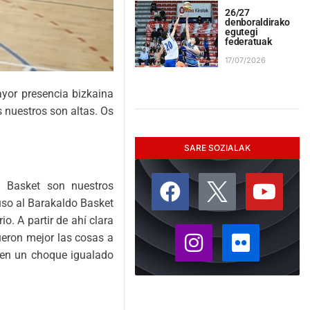
26/27
denboraldirako
egutegi
federatuak
17/07/2026
yor presencia bizkaina
 nuestros son altas. Os
SARE SOZIALAK
o Basket son nuestros
uso al Barakaldo Basket
o. A partir de ahí clara
ueron mejor las cosas a
, en un choque igualado