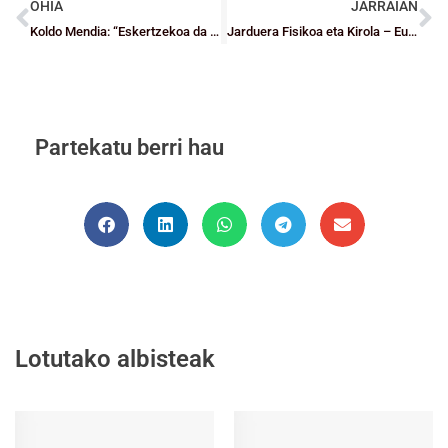
OHIA
JARRAIAN
Koldo Mendia: “Eskertzekoa da klubek egiten ari diren lan handia, protokoloak bete ahal izateko”
Jarduera Fisikoa eta Kirola – Eusko Jaurlaritza
Partekatu berri hau
Lotutako albisteak