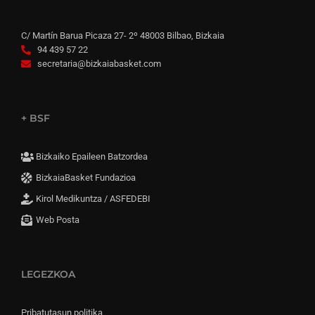
C/ Martín Barua Picaza 27- 2º 48003 Bilbao, Bizkaia
94 439 57 22
secretaria@bizkaiabasket.com
+ BSF
Bizkaiko Epaileen Batzordea
BizkaiaBasket Fundazioa
Kirol Medikuntza / ASFEDEBI
Web Posta
LEGEZKOA
Pribatutasun politika