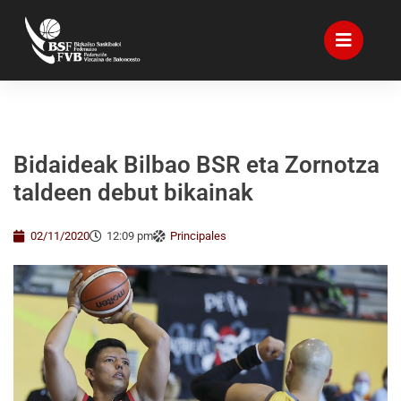
Bidaideak Bilbao BSR eta Zornotza
taldeen debut bikainak
02/11/2020
12:09 pm
Principales