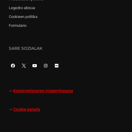
Legezko abisua
Cookieen politika
Formulario
SARE SOZIALAK
⇒
Konpromisoaren irisgarritasuna
⇒
Cookie panela