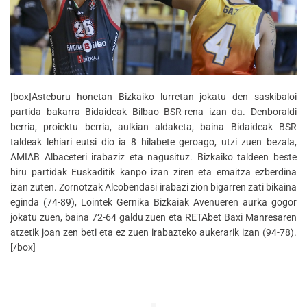
[box]Asteburu honetan Bizkaiko lurretan jokatu den saskibaloi
partida bakarra Bidaideak Bilbao BSR-rena izan da. Denboraldi
berria, proiektu berria, aulkian aldaketa, baina Bidaideak BSR
taldeak lehiari eutsi dio ia 8 hilabete geroago, utzi zuen bezala,
AMIAB Albaceteri irabaziz eta nagusituz. Bizkaiko taldeen beste
hiru partidak Euskaditik kanpo izan ziren eta emaitza ezberdina
izan zuten. Zornotzak Alcobendasi irabazi zion bigarren zati bikaina
eginda (74-89), Lointek Gernika Bizkaiak Avenueren aurka gogor
jokatu zuen, baina 72-64 galdu zuen eta RETAbet Baxi Manresaren
atzetik joan zen beti eta ez zuen irabazteko aukerarik izan (94-78).
[/box]