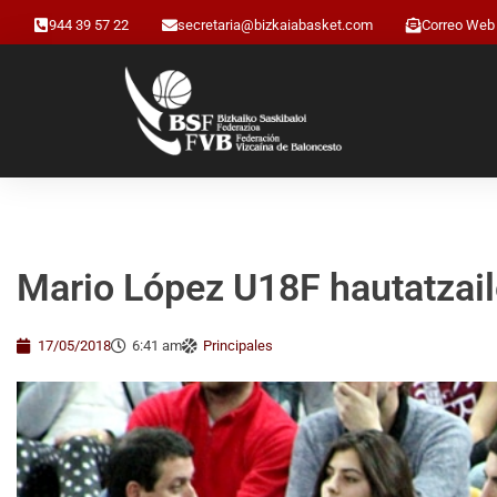
944 39 57 22
secretaria@bizkaiabasket.com
Correo Web
Mario López U18F hautatzaile
17/05/2018
6:41 am
Principales