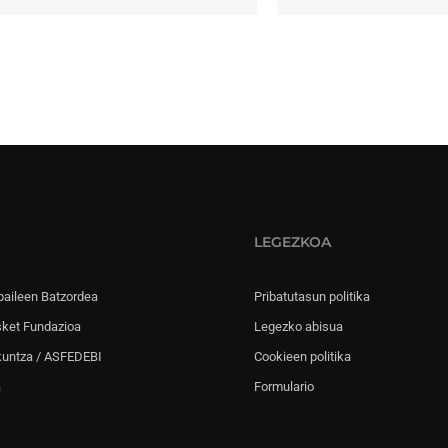
LEGEZKOA
paileen Batzordea
Pribatutasun politika
sket Fundazioa
Legezko abisua
kuntza / ASFEDEBI
Cookieen politika
a
Formulario