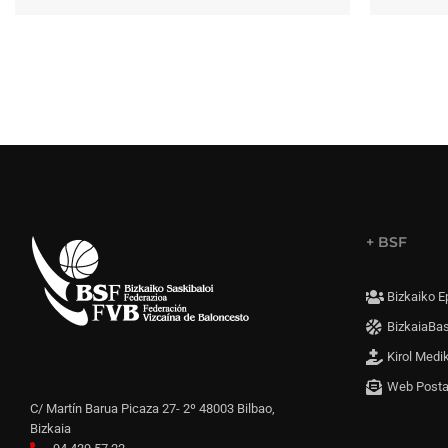
+ BSF
Bizkaiko E
BizkaiaBa
Kirol Medi
Web Post
C/ Martín Barua Picaza 27- 2º 48003 Bilbao,
Bizkaia