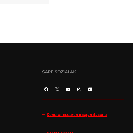
SARE SOZIALAK
⇒
Konpromisoaren irisgarritasuna