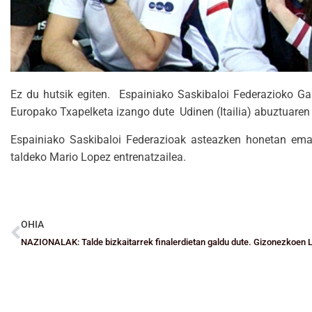
Ez du hutsik egiten. Espainiako Saskibaloi Federazioko G
Europako Txapelketa izango dute Udinen (Itailia) abuztuaren 
Espainiako Saskibaloi Federazioak asteazken honetan eman
taldeko Mario Lopez entrenatzailea.
OHIA