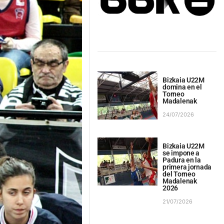
Bizkaia U22M
domina en el
Torneo
Madalenak
24/07/2026
Bizkaia U22M
se impone a
Padura en la
primera jornada
del Torneo
Madalenak
2026
21/07/2026