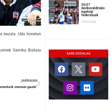
26/27
denboraldirako
egutegi
federatuak
17/07/2026
le bezala. Uda honetan
ointek Gernika Bizkaia
SARE SOZIALAK
JARRAIAN
omenturik onenean gaude”