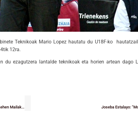
abinete Teknikoak Mario Lopez hautatu du U18F-ko hautatzai
4tik 12ra.
 du ezagutzera lantalde teknikoak eta horien artean dago L
NAZIONALAK: Talde bizkaitarrek finalerdietan galdu dute. Gizonezkoen Lehen Mailako Fasea Getxon
Joseba Estalayo: “M