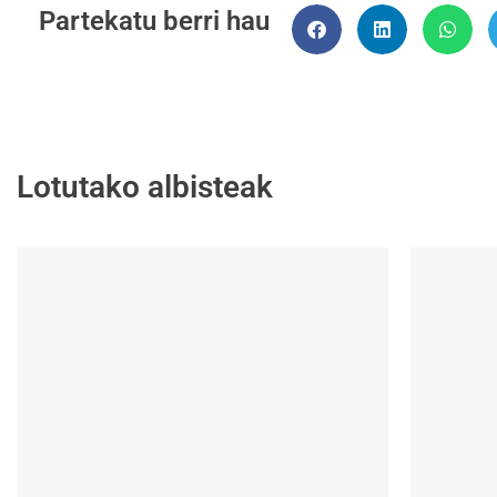
Partekatu berri hau
Lotutako albisteak