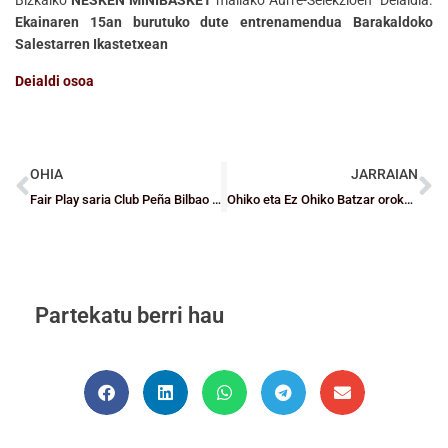
Ekainaren 15an burutuko dute entrenamendua Barakaldoko
Salestarren Ikastetxean
Deialdi osoa
OHIA
JARRAIAN
Fair Play saria Club Peña Bilbao Basket-en Erandio SBT taldearentzat
Ohiko eta Ez Ohiko Batzar orokorra ekainaren 26an
Partekatu berri hau