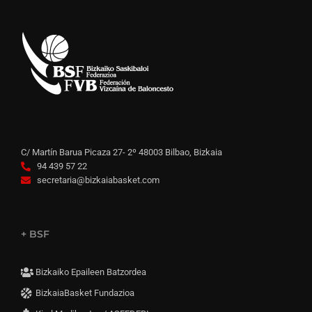
C/ Martín Barua Picaza 27- 2º 48003 Bilbao, Bizkaia
94 439 57 22
secretaria@bizkaiabasket.com
+ BSF
Bizkaiko Epaileen Batzordea
BizkaiaBasket Fundazioa