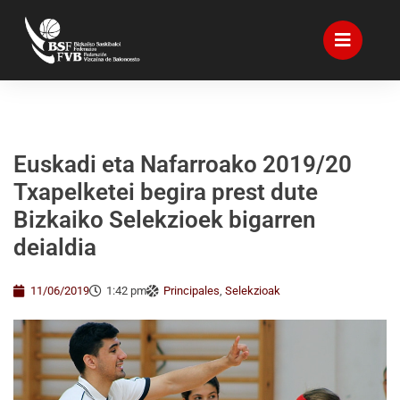
Euskadi eta Nafarroako 2019/20
Txapelketei begira prest dute
Bizkaiko Selekzioek bigarren
deialdia
11/06/2019
1:42 pm
Principales
,
Selekzioak