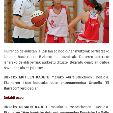
Hurrengo deialdietan HTZ-n lan egingo duten multzoak perfilatzeko
lanetan hasiak dira Bizkaiko hautatzaileak. Datorren asterako
lanerako deialdi berriak aurkeztu dituzte. Begiratu deialdiak deitua
bazauden ala ez jakiteko:
Bizkaiko
MUTILEN KADETE
mailako Aurre-Selekzioen Deialdia.
Ekainaren 16an burutuko dute entrenamendua Ortuella “El
Barracon” kiroldegian.
Deialdi osoa
Bizkaiko
NESKEN KADETE
mailako Aurre-Selekzioen Deialdia.
Ekainaren 16an burutuko dute entrenamendua Deustuko La Salle