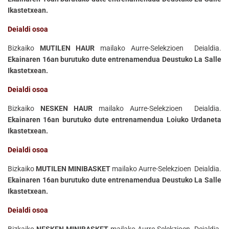
Ikastetxean.
Deialdi osoa
Bizkaiko
MUTILEN HAUR
mailako Aurre-Selekzioen Deialdia.
Ekainaren 16an burutuko dute entrenamendua Deustuko La Salle
Ikastetxean.
Deialdi osoa
Bizkaiko
NESKEN HAUR
mailako Aurre-Selekzioen Deialdia.
Ekainaren 16an burutuko dute entrenamendua Loiuko Urdaneta
Ikastetxean.
Deialdi osoa
Bizkaiko
MUTILEN MINIBASKET
mailako Aurre-Selekzioen Deialdia.
Ekainaren 16an burutuko dute entrenamendua Deustuko La Salle
Ikastetxean.
Deialdi osoa
Bizkaiko
NESKEN MINIBASKET
mailako Aurre-Selekzioen Deialdia.