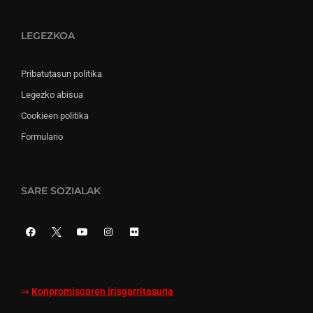
LEGEZKOA
Pribatutasun politika
Legezko abisua
Cookieen politika
Formulario
SARE SOZIALAK
⇒
Konpromisoaren irisgarritasuna