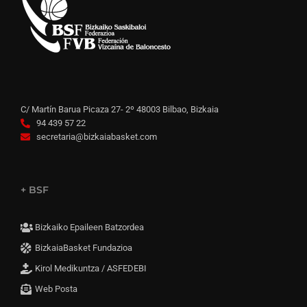
C/ Martín Barua Picaza 27- 2º 48003 Bilbao, Bizkaia
94 439 57 22
secretaria@bizkaiabasket.com
+ BSF
Bizkaiko Epaileen Batzordea
BizkaiaBasket Fundazioa
Kirol Medikuntza / ASFEDEBI
Web Posta