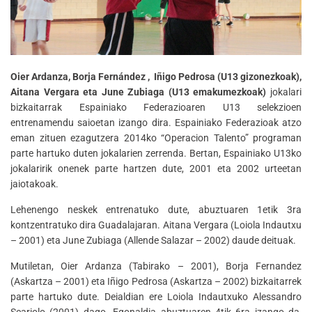
Oier Ardanza, Borja Fernández , Iñigo Pedrosa (U13 gizonezkoak),
Aitana Vergara eta June Zubiaga (U13 emakumezkoak)
jokalari
bizkaitarrak Espainiako Federazioaren U13 selekzioen
entrenamendu saioetan izango dira. Espainiako Federazioak atzo
eman zituen ezagutzera 2014ko “Operacion Talento” programan
parte hartuko duten jokalarien zerrenda. Bertan, Espainiako U13ko
jokalaririk onenek parte hartzen dute, 2001 eta 2002 urteetan
jaiotakoak.
Lehenengo neskek entrenatuko dute, abuztuaren 1etik 3ra
kontzentratuko dira Guadalajaran. Aitana Vergara (Loiola Indautxu
– 2001) eta June Zubiaga (Allende Salazar – 2002) daude deituak.
Mutiletan, Oier Ardanza (Tabirako – 2001), Borja Fernandez
(Askartza – 2001) eta Iñigo Pedrosa (Askartza – 2002) bizkaitarrek
parte hartuko dute. Deialdian ere Loiola Indautxuko Alessandro
Scariolo (2001) dago. Egonaldia abuztuaren 4tik 6ra izango da,