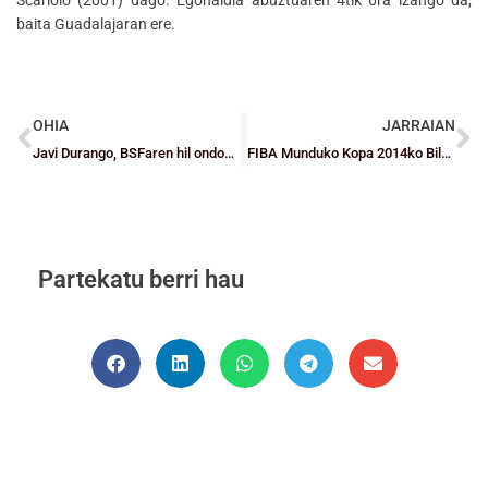
baita Guadalajaran ere.
OHIA
JARRAIAN
Javi Durango, BSFaren hil ondoko Urrezko Intsignia
FIBA Munduko Kopa 2014ko Bilbo egoitzako boluntarioek euren heziketa presentziala hasiko dute
Partekatu berri hau