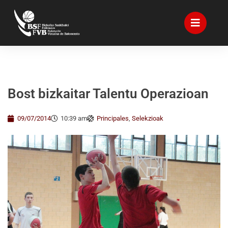
Bost bizkaitar Talentu Operazioan
09/07/2014
10:39 am
Principales
,
Selekzioak