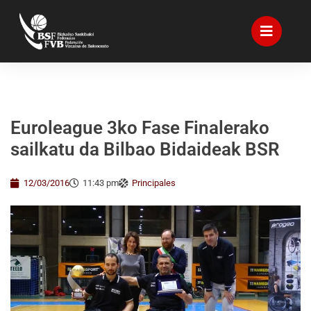
Euroleague 3ko Fase Finalerako
sailkatu da Bilbao Bidaideak BSR
12/03/2016
11:43 pm
Principales