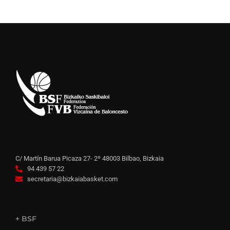
C/ Martín Barua Picaza 27- 2º 48003 Bilbao, Bizkaia
94 439 57 22
secretaria@bizkaiabasket.com
+ BSF