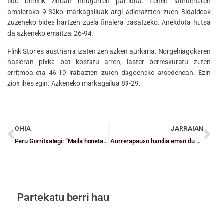
Ildo beretik zihoan hirugarren partidua. Lehen laurdenaren
amaierako 9-30ko markagailuak argi adieraztten zuen Bidaideak
zuzeneko bidea hartzen zuela finalera pasatzeko. Anekdota hutsa
da azkeneko emaitza, 26-94.
Flink Stones austriarra izaten zen azken aurkaria. Norgehiagokaren
hasieran pixka bat kostatu arren, laster berreskuratu zuten
erritmoa eta 46-19 irabazten zuten dagoeneko atsedenean. Ezin
zion ihes egin. Azkeneko markagailua 89-29.
OHIA
JARRAIAN
Peru Gorritxategi: “Maila honetan kontzentrazioan dago gakoa”
Aurrerapauso handia eman du GDKO Ibaizabalek mailara igotzeko sailkapen-fasean sartzeko
Partekatu berri hau