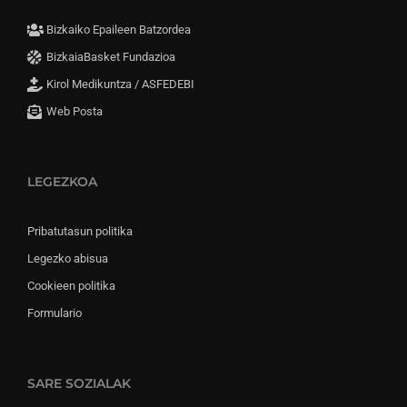
Bizkaiko Epaileen Batzordea
BizkaiaBasket Fundazioa
Kirol Medikuntza / ASFEDEBI
Web Posta
LEGEZKOA
Pribatutasun politika
Legezko abisua
Cookieen politika
Formulario
SARE SOZIALAK