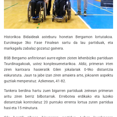
Historikoa Bidaideak asteburu honetan Bergamon lortutakoa.
Euroleague 3ko Fase Finalean sartu da lau partiduak, eta
markagailu zabalaz gozatuz gainera.
BSB Bergamo anfitrionari aurre egiten zioten lehenbiziko partiduan
Txurdinagakoak, ustez konplexuenetarikoa. Aldiz, primeran irten
ziren kantxara hasieratik Gilen jokalariak 0-9ko distantzia
eskuratuta. Jaun ta jabe izan ziren amaiera arte, jokoaren aspektu
guztiak menperatuz. Azkenean, 41-82.
Tankera berdina hartu zuen bigarren partiduak zeinean primeran
aritu ziren berriz bilbotarrak. Errebotea erdikako eta luzeko
distantziak kontrolatuz 20 puntuko errenta lortua zuten partidua
hasi eta 15 minutura.