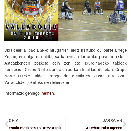
Bidaideak Bilbao BSR-k hirugarren aldiz hartuko du parte Errege
Kopan, eta bigarren aldiz, sailkapenean lortutako postuari esker.
Asteazkenean zozketa egin zen eta Txurdinagako taldeak
Fundacion Grupo Norte izango du aurkari final laurdenetan. Grupo
Norte etxeko taldea izango da otsailaren 21ean eta 22an
Valladoliden jokatuko den lehiaketan.
Informazio gehiago,
hemen.
OHIA
JARRAIAN
Emakumezkoen 18 Urtez Azpiko Nazioarteko VII. “Barakaldo Hiria” txapelketaren bideo laburpena
Astebururako agenda