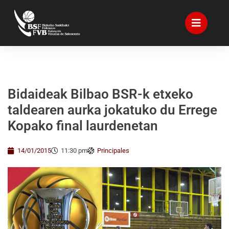
Bidaideak Bilbao BSR-k etxeko
taldearen aurka jokatuko du Errege
Kopako final laurdenetan
14/01/2015
11:30 pm
Principales