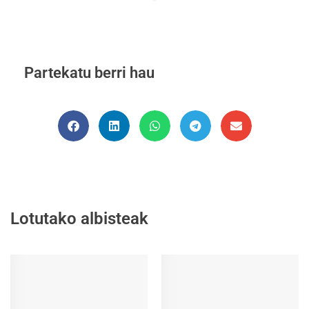
Partekatu berri hau
Lotutako albisteak