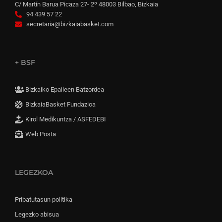
C/ Martín Barua Picaza 27- 2º 48003 Bilbao, Bizkaia
94 439 57 22
secretaria@bizkaiabasket.com
+ BSF
Bizkaiko Epaileen Batzordea
BizkaiaBasket Fundazioa
Kirol Medikuntza / ASFEDEBI
Web Posta
LEGEZKOA
Pribatutasun politika
Legezko abisua