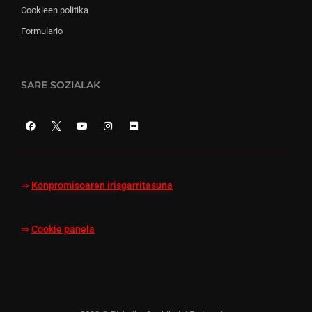
Cookieen politika
Formulario
SARE SOZIALAK
⇒
Konpromisoaren irisgarritasuna
⇒
Cookie panela