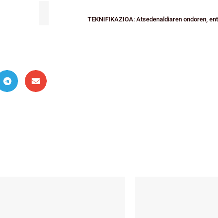
TEKNIFIKAZIOA: Atsedenaldiaren ondoren, ent