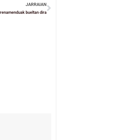
JARRAIAN
renamenduak bueltan dira