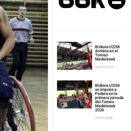
Bizkaia U22M
domina en el
Torneo
Madalenak
24/07/2026
Bizkaia U22M
se impone a
Padura en la
primera jornada
del Torneo
Madalenak
2026
21/07/2026