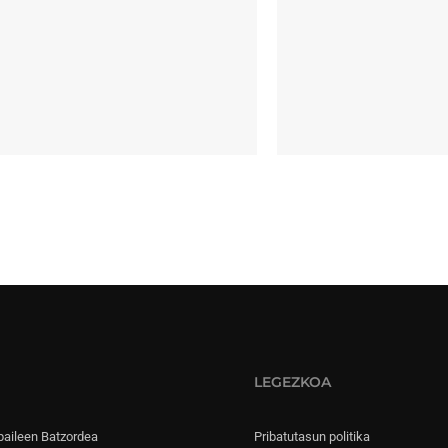
LEGEZKOA
paileen Batzordea
Pribatutasun politika