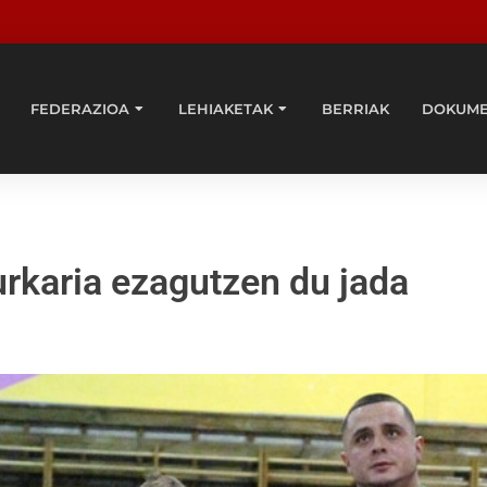
FEDERAZIOA
LEHIAKETAK
BERRIAK
DOKUM
rkaria ezagutzen du jada