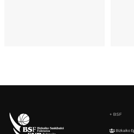
+ BSF
Bizkaiko E