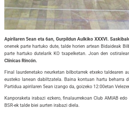
Apirilaren 5ean eta 6an, Gurpildun Aulkiko XXXVI. Saskib
onenek parte hartuko dute, talde horien artean Bidaideak Bil
parte hartuko dutelarik KO txapelketan. Joan den ostirale
Clínicas Rincón.
Final laurdenetako neurketan bilbotarrek etxeko taldearen 
eusteko lanean dabiltzatela. Baina kontuan hartu beharra d
Partidua apirilaren 5ean izango da, goizeko 12:00etan Veleze
Kanporaketa irabazi ezkero, finalaurrekoan Club AMIAB edo 
BSR-ek talde biei aurten irabazi diela.