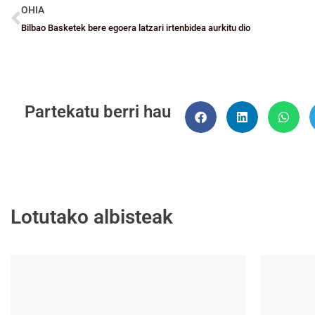
OHIA
Bilbao Basketek bere egoera latzari irtenbidea aurkitu dio
Partekatu berri hau
Lotutako albisteak