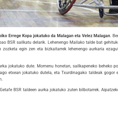
aloiko Errege Kopa jokatuko da Malagan eta Velez Malagan
. Be
bao BSR sailkatu delarik. Lehenengo Mailako talde bat gehituko 
an zozketa egin zen eta bizkaitarrek lehenengo aurkaria ezag
aurka jokatuko dute. Momenu honetan, sailkapeneko beheko pos
ago etxean jokatuko dutela, eta Txurdinagako taldeak gogor e
n.
Getafe BSR taldeen aurka jokatuko zuten bilbotarrek. Aipatze