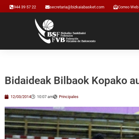
944 39 57 22
secretaria@bizkaiabasket.com
Correo Web
Bidaideak Bilbaok Kopako au
12/03/2014
10:07 am
Principales