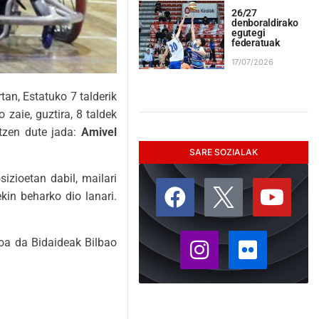
26/27
denboraldirako
egutegi
federatuak
17/07/2026
rtan, Estatuko 7 talderik
zaie, guztira, 8 taldek
utzen dute jada:
Amivel
SARE SOZIALAK
izioetan dabil, mailari
kin beharko dio lanari.
koa da Bidaideak Bilbao