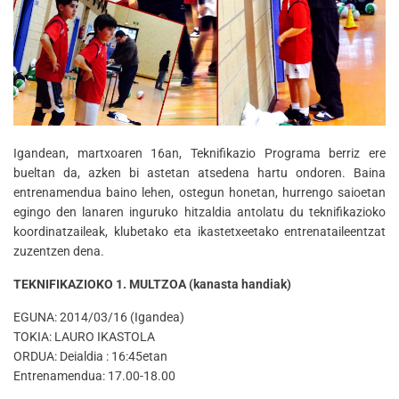
Igandean, martxoaren 16an, Teknifikazio Programa berriz ere
bueltan da, azken bi astetan atsedena hartu ondoren. Baina
entrenamendua baino lehen, ostegun honetan, hurrengo saioetan
egingo den lanaren inguruko hitzaldia antolatu du teknifikazioko
koordinatzaileak, klubetako eta ikastetxeetako entrenataileentzat
zuzentzen dena.
TEKNIFIKAZIOKO 1. MULTZOA (kanasta handiak)
EGUNA: 2014/03/16 (Igandea)
TOKIA: LAURO IKASTOLA
ORDUA: Deialdia : 16:45etan
Entrenamendua: 17.00-18.00