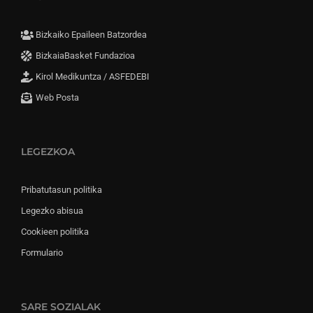
Bizkaiko Epaileen Batzordea
BizkaiaBasket Fundazioa
Kirol Medikuntza / ASFEDEBI
Web Posta
LEGEZKOA
Pribatutasun politika
Legezko abisua
Cookieen politika
Formulario
SARE SOZIALAK