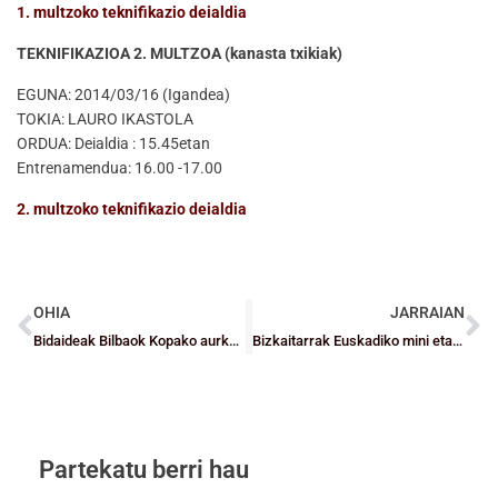
1. multzoko teknifikazio deialdia
TEKNIFIKAZIOA 2. MULTZOA (kanasta txikiak)
EGUNA: 2014/03/16 (Igandea)
TOKIA: LAURO IKASTOLA
ORDUA: Deialdia : 15.45etan
Entrenamendua: 16.00 -17.00
2. multzoko teknifikazio deialdia
OHIA
JARRAIAN
Bidaideak Bilbaok Kopako aurkaria ezagutzen du jada
Bizkaitarrak Euskadiko mini eta haur kategoriako selekzioetan kontsolidatu dira
Partekatu berri hau