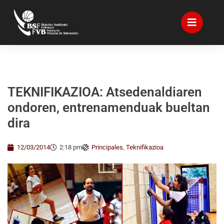
TEKNIFIKAZIOA: Atsedenaldiaren
ondoren, entrenamenduak bueltan
dira
12/03/2014
2:18 pm
Principales
,
Teknifikazioa