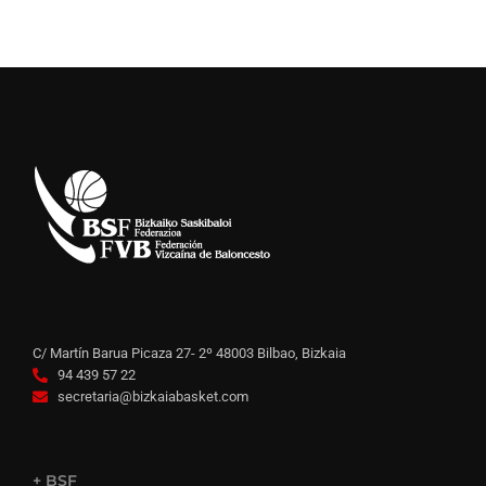
C/ Martín Barua Picaza 27- 2º 48003 Bilbao, Bizkaia
94 439 57 22
secretaria@bizkaiabasket.com
+ BSF