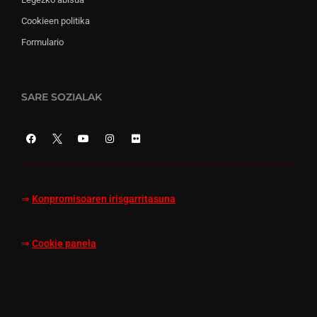
Cookieen politika
Formulario
SARE SOZIALAK
⇒
Konpromisoaren irisgarritasuna
⇒
Cookie panela