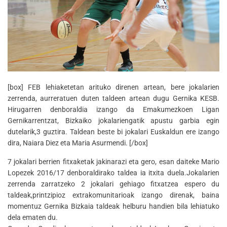
[box] FEB lehiaketetan arituko direnen artean, bere jokalarien
zerrenda, aurreratuen duten taldeen artean dugu Gernika KESB.
Hirugarren denboraldia izango da Emakumezkoen Ligan
Gernikarrentzat, Bizkaiko jokalariengatik apustu garbia egin
dutelarik,3 guztira. Taldean beste bi jokalari Euskaldun ere izango
dira, Naiara Diez eta Maria Asurmendi. [/box]
7 jokalari berrien fitxaketak jakinarazi eta gero, esan daiteke Mario
Lopezek 2016/17 denboraldirako taldea ia itxita duela.Jokalarien
zerrenda zarratzeko 2 jokalari gehiago fitxatzea espero du
taldeak,printzipioz extrakomunitarioak izango direnak, baina
momentuz Gernika Bizkaia taldeak helburu handien bila lehiatuko
dela ematen du.