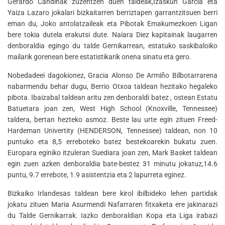
Gerardo Candinak zuzentzen duen taldeak,Izaskun Garcia eta
Yaiza Lazaro jokalari bizkaitarren berriztapen garrantzitsuen berri
eman du, Joko antolatzaileak eta Pibotak Emakumezkoen Ligan
bere tokia dutela erakutsi dute. Naiara Diez kapitainak laugarren
denboraldia egingo du talde Gernikarrean, estatuko saskibaloiko
mailarik gorenean bere estatistikarik onena sinatu eta gero.
Nobedadeei dagokionez, Gracia Alonso De Armiño Bilbotarrarena
nabarmendu behar dugu, Berrio Otxoa taldean hezitako hegaleko
pibota. Ibaizabal taldean aritu zen denboraldi batez , ostean Estatu
Batuetara joan zen, West High School (Knoxville, Tennessee)
taldera, bertan hezteko asmoz. Beste lau urte egin zituen Freed-
Hardeman Univertity (HENDERSON, Tennessee) taldean, non 10
puntuko eta 8,5 erreboteko batez bestekoarekin bukatu zuen.
Europara eginiko itzuleran Suediara joan zen, Mark Basket taldean
egin zuen azken denboraldia bate-bestez 31 minutu jokatuz,14.6
puntu, 9.7 errebote, 1.9 asistentzia eta 2 lapurreta eginez.
Bizkaiko Irlandesas taldean bere kirol ibilbideko lehen partidak
jokatu zituen Maria Asurmendi Nafarraren fitxaketa ere jakinarazi
du Talde Gernikarrak. Iazko denboraldian Kopa eta Liga irabazi