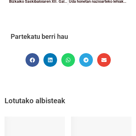
Bizkaiko Saskibaloiaren XII. Galaren Bideoa
Uda honetan nazioarteko lehiaketetan arituko diren bizkaitarrak
Partekatu berri hau
Lotutako albisteak