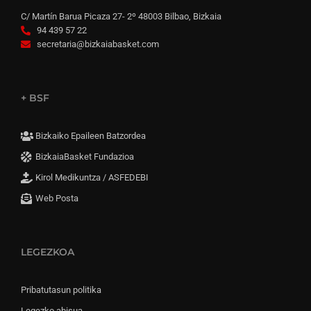
C/ Martín Barua Picaza 27- 2º 48003 Bilbao, Bizkaia
94 439 57 22
secretaria@bizkaiabasket.com
+ BSF
Bizkaiko Epaileen Batzordea
BizkaiaBasket Fundazioa
Kirol Medikuntza / ASFEDEBI
Web Posta
LEGEZKOA
Pribatutasun politika
Legezko abisua