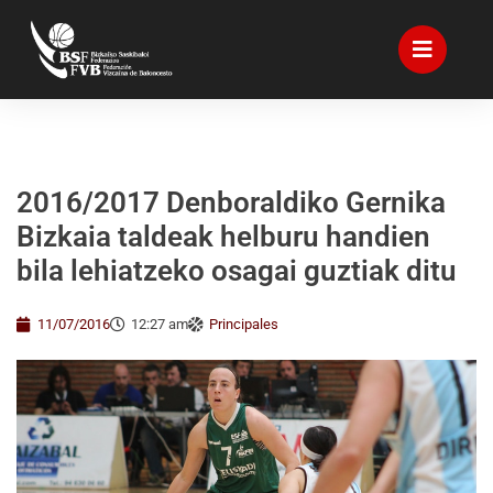
2016/2017 Denboraldiko Gernika
Bizkaia taldeak helburu handien
bila lehiatzeko osagai guztiak ditu
11/07/2016
12:27 am
Principales