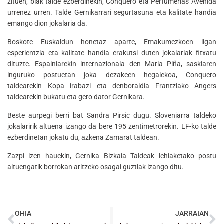
zituen, biak talde ezberdinekin, Conquero eta Perfumerias Avenida
urrenez urren. Talde Gernikarrari segurtasuna eta kalitate handia
emango dion jokalaria da.
Boskote Euskaldun honetaz aparte, Emakumezkoen ligan
esperientzia eta kalitate handia erakutsi duten jokalariak fitxatu
dituzte. Espainiarekin internazionala den Maria Piña, saskiaren
inguruko postuetan joka dezakeen hegalekoa, Conquero
taldearekin Kopa irabazi eta denboraldia Frantziako Angers
taldearekin bukatu eta gero dator Gernikara.
Beste aurpegi berri bat Sandra Pirsic dugu. Sloveniarra taldeko
jokalaririk altuena izango da bere 195 zentimetrorekin. LF-ko talde
ezberdinetan jokatu du, azkena Zamarat taldean.
Zazpi izen hauekin, Gernika Bizkaia Taldeak lehiaketako postu
altuengatik borrokan aritzeko osagai guztiak izango ditu.
OHIA
JARRAIAN